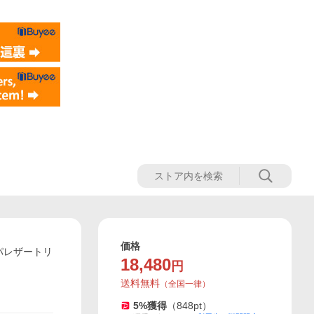
価格
ッパレザートリ
18,480
円
送料無料
（
全国一律
）
5
%獲得
（
848
pt）