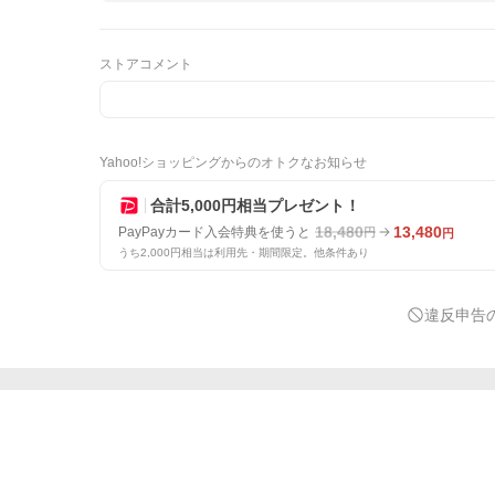
ストアコメント
Yahoo!ショッピングからのオトクなお知らせ
合計5,000円相当プレゼント！
18,480
13,480
PayPayカード入会特典を使うと
円
円
うち2,000円相当は利用先・期間限定。他条件あり
違反申告