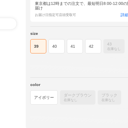
東京都は12時までの注文で、最短明日8:00-12:00
届け
詳
お届け日指定可
店頭受取可
size
43
39
40
41
42
在庫なし
color
ダークブラウン
ブラック
アイボリー
在庫なし
在庫なし