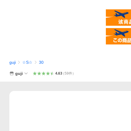
guji
☆S☆
30
guji
4.63
（
59
件
）