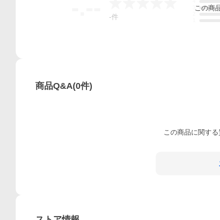
-.--
4
この
商
3
2
-
件
1
商品Q&A
(
0
件)
この
商品
に関する
ストア情報