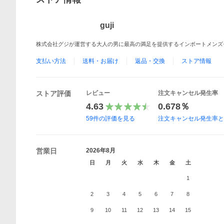
guji
株式会社グジが運営する大人の男に最高の満足を提供するインポートメンズセレ
支払い方法
送料・お届け
返品・交換
ストア情報
ストア評価
レビュー
注文キャンセル発生率
4.63
0.678％
59
件の評価を見る
注文キャンセル発生率
営業日
2026年8月
日
月
火
水
木
金
土
1
2
3
4
5
6
7
8
9
10
11
12
13
14
15