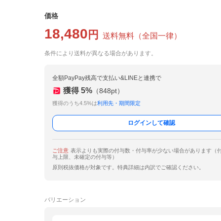
価格
18,480
円
送料無料
（
全国一律
）
条件により送料が異なる場合があります。
全額PayPay残高で支払い&LINEと連携で
獲得
5
%
（
848
pt）
獲得のうち4.5%は
利用先・期間限定
ログインして確認
ご注意
表示よりも実際の付与数・付与率が少ない場合があります（
与上限、未確定の付与等）
原則税抜価格が対象です。特典詳細は内訳でご確認ください。
バリエーション