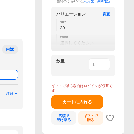
獲得のうち4.5%は
利用先・期間限定
バリエーション
変更
size
39
color
選択してください
内訳
数量
ギフトで贈る場合はログインが必要で
す
付
詳細
カートに入れる
店頭で
ギフトで
受け取る
贈る