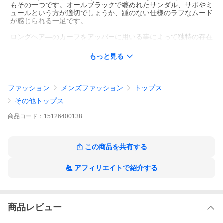
もその一つです。オールブラックで纏めれたサンダル、サボやミ
ュールという方が適切でしょうか、踵のない仕様のラフなムード
が感じられる一足です。
ロングヘア―のカーフをアッパーに用いる事によって独特の存在
感を獲得、ラグジュアリー感がありながらも力が抜けた感が同居
しているのが素晴らしいですね、まさにMARNI（マルニ）らし
もっと見る
い仕上がりの一足だと思います。
カラーはオールブラックで統一されているので、色合わせ自体は
難しくないというのもポイント。スタイリングを一気にファッシ
ファッション
メンズファッション
トップス
ョナブルにしてくれる逸品ですね。
その他トップス
商品
コード：
15126400138
STAFF Voice
なんともMARNIらしいサンダルですね。美しい毛並みのアッパ
ーにサボ的なポテッとしたシルエットが合わさる事で独自のム
この商品を共有する
ードが感じられる一足になっています。
今だったらフレアやワイドで合わせたりするとよりモダンな雰
囲気を作り出すことが出来そうですね。
アフィリエイトで紹介する
スタッフ 泉
商品レビュー
サンダルにソックスを合わせて履く、オーバーミドルが歩んで
きたファッションヒストリーにはあまりないスタイルですが、