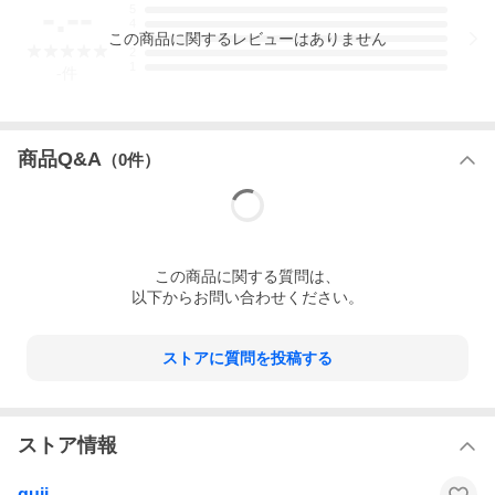
-.--
一度覚えてしまうとそれはもう楽でお洒落でストレスフリーで
5
して。
4
この
商品
に関するレビューはありません
少し地厚なコットンリブ系、もしくはモヘア混、ウール混など
3
2
素材感・風合いを感じさせるソックスと合わせていただければ
1
と思います。
-
件
スタッフ 西出
商品Q&A
（
0
件）
サイズ
アウトソール全長
甲幅
ヒール高
39
26
10.3
3
40
26.5
10.5
3
この
商品
に関する質問は、
以下からお問い合わせください。
41
27
10.8
3
42
27.5
11.1
3
ストアに質問を投稿する
※単位はcmです。 詳しいサイズは
コチラ
商品番号
15126400138
ストア情報
展開レーベ
balcone di guji
ル
guji