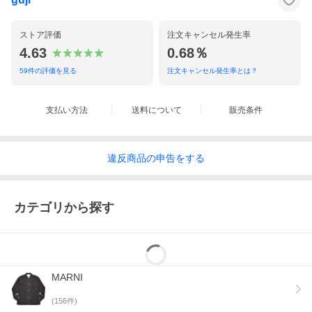
モデル
SBMR000600 P4122
ストア評価
注文キャンセル発生率
販売価格
¥108,000 ＋ tax
4.63
0.68％
59
件の評価を見る
注文キャンセル発生率とは？
シーズン
秋 / 冬
素材
支払い方法
カーフ
送料について
販売条件
生産国
イタリア
違反
商品の
申告をする
付属品
箱
カテゴリから探す
【修理希望のお客様へ】
修理希望のお客様は
コチラのページ
より、希望の修理方法を一緒
にカートに入れてご注文ください。
※修理が必要な場合のみご注文ください。ご注文が無ければ未修
理にて発送致します。
MARNI
ブランド
(
156
件)
MARNI/マルニ