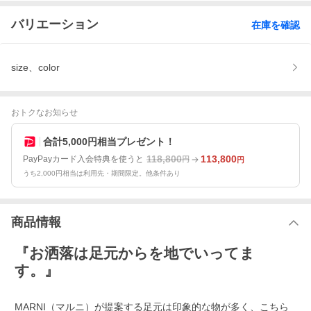
バリエーション
在庫を確認
size、color
おトクなお知らせ
合計5,000円相当プレゼント！
118,800
113,800
PayPayカード入会特典を使うと
円
円
うち2,000円相当は利用先・期間限定。他条件あり
商品情報
『お洒落は足元からを地でいってま
す。』
MARNI（マルニ）が提案する足元は印象的な物が多く、こちら