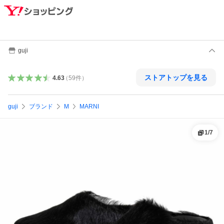
guji
ストアトップを見る
4.63
（
59
件
）
guji
ブランド
M
MARNI
1
/
7