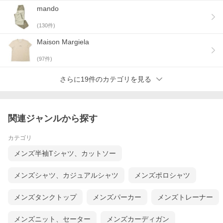
マルニのコレクションは、ボリュームの使
mando
い方と構築的なシルエットが高く評価され
ている。それに加え、シフォンなど柔らか
(
130
件)
いイメージの素材に、プリント、チェッ
ク、ストライプなどさまざまなデザインを
Maison Margiela
取り入れた上品で可愛らしいスタイル。雰
囲気としてどこか温かみがあるところが特
(
97
件)
徴。2000年代に入るころには世界的人気を
不動のものとする。2013年 ポーターとコ
ラボレーションで、トートバッグやクラッ
さらに19件のカテゴリを見る
チ、iPad miniケース、ウォレット等を発
表。2016年10月21日、創業者コンスエ
ロ・カスティリオーニがクリエイティブ・
ディレクター辞任。同時に、フランチェス
コ・リッソの新クリエイティブ・ディレク
関連ジャンルから探す
ター就任を発表。フランチェスコによる新
生マルニは、2017-18年秋冬コレクション
カテゴリ
よりスタート。
メンズ半袖Tシャツ、カットソー
このブランドの商品をもっとみる
メンズシャツ、カジュアルシャツ
メンズポロシャツ
メンズタンクトップ
メンズパーカー
メンズトレーナー
メンズニット、セーター
メンズカーディガン