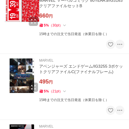
MARVEL マーベルコミック 80YEARS/IG3163
クリアファイルセットB
660
円
5
%
（
30
pt
）
15時までの注文で当日発送（休業日を除く）
MARVEL
アベンジャーズ エンドゲーム/IG3255 3ポケッ
トクリアファイルC(ファイナルフレーム)
495
円
5
%
（
21
pt
）
15時までの注文で当日発送（休業日を除く）
MARVEL