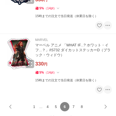
円
5
%
（
14
pt
）
15時までの注文で当日発送（休業日を除く）
MARVEL
マーベル アニメ 「WHAT IF...? ホワット・イ
フ...？」/IS732 ダイカットステッカーD（ブラ
ック・ウィドウ）
330
円
5
%
（
14
pt
）
15時までの注文で当日発送（休業日を除く）
1
...
4
5
6
7
8