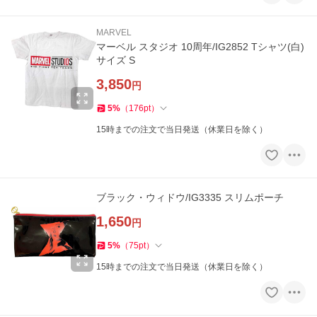
MARVEL
マーベル スタジオ 10周年/IG2852 Tシャツ(白)
サイズ S
3,850
円
5
%
（
176
pt
）
15時までの注文で当日発送（休業日を除く）
ブラック・ウィドウ/IG3335 スリムポーチ
1,650
円
5
%
（
75
pt
）
15時までの注文で当日発送（休業日を除く）