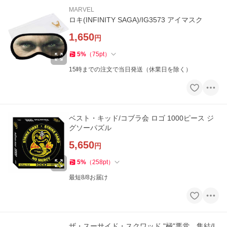
MARVEL
ロキ(INFINITY SAGA)/IG3573 アイマスク
1,650
円
5
%
（
75
pt
）
15時までの注文で当日発送（休業日を除く）
ベスト・キッド/コブラ会 ロゴ 1000ピース ジ
グソーパズル
5,650
円
5
%
（
258
pt
）
最短8/8お届け
ザ・スーサイド・スクワッド "極"悪党、集結/I