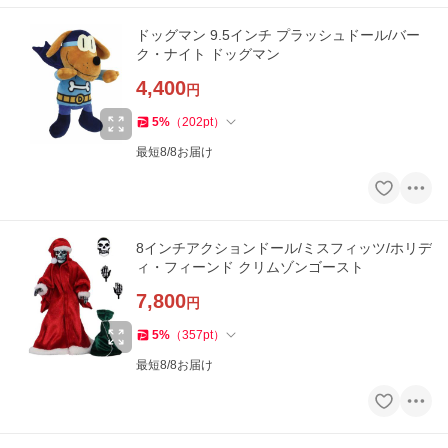
ドッグマン 9.5インチ プラッシュドール/バー
ク・ナイト ドッグマン
4,400
円
5
%
（
202
pt
）
最短8/8お届け
8インチアクションドール/ミスフィッツ/ホリデ
ィ・フィーンド クリムゾンゴースト
7,800
円
5
%
（
357
pt
）
最短8/8お届け