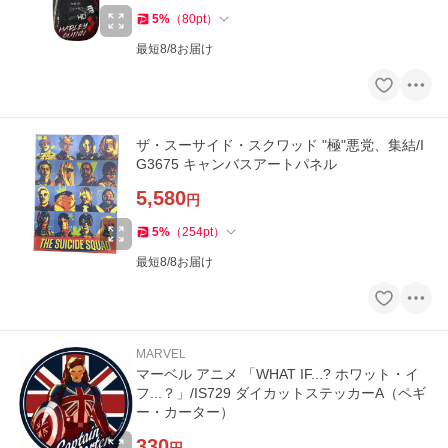
5
%
（
80
pt
）
最短8/8お届け
ザ・スーサイド・スクワッド "極"悪党、集結/I
G3675 キャンバスアートパネル
5,580
円
5
%
（
254
pt
）
最短8/8お届け
MARVEL
マーベル アニメ 「WHAT IF...? ホワット・イ
フ...？」/IS729 ダイカットステッカーA（ペギ
ー・カーター）
330