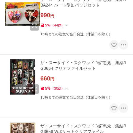
BA244 ハート型缶バッジセット
990
円
5
%
（
44
pt
）
15時までの注文で当日発送（休業日を除く）
ザ・スーサイド・スクワッド "極"悪党、集結/I
G3654 クリアファイルセット
660
円
5
%
（
30
pt
）
15時までの注文で当日発送（休業日を除く）
ザ・スーサイド・スクワッド "極"悪党、集結/I
G3656 Wポケットクリアファイル