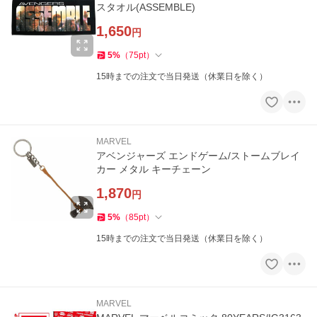
スタオル(ASSEMBLE)
1,650
円
5
%
（
75
pt
）
15時までの注文で当日発送（休業日を除く）
MARVEL
アベンジャーズ エンドゲーム/ストームブレイ
カー メタル キーチェーン
1,870
円
5
%
（
85
pt
）
15時までの注文で当日発送（休業日を除く）
MARVEL