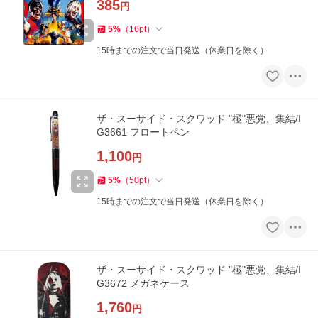
385
円
5
%
（
16
pt
）
15時までの注文で当日発送（休業日を除く）
ザ・スーサイド・スクワッド "極"悪党、集結/I
G3661 フロートペン
1,100
円
5
%
（
50
pt
）
15時までの注文で当日発送（休業日を除く）
ザ・スーサイド・スクワッド "極"悪党、集結/I
G3672 メガネケース
1,760
円