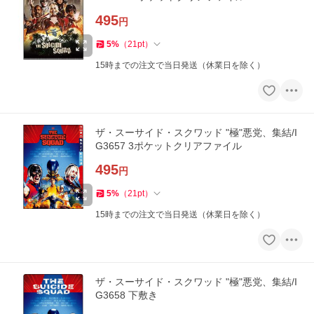
495
円
5
%
（
21
pt
）
15時までの注文で当日発送（休業日を除く）
ザ・スーサイド・スクワッド "極"悪党、集結/I
G3657 3ポケットクリアファイル
495
円
5
%
（
21
pt
）
15時までの注文で当日発送（休業日を除く）
ザ・スーサイド・スクワッド "極"悪党、集結/I
G3658 下敷き