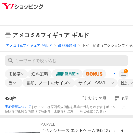
アメコミ&フィギュア ギルド
アメコミ&フィギュア ギルド
商品種類別
トイ、雑貨（アクションフィギ
1
価格帯
送料無料
すべての条
色
書類、ノートのサイズ
サイズ（S/M/L）
性別
430
件
おすすめ順
表示
表示情報について
｜ポイントは原則税抜価格を基準に付与されます｜ポイント・支
払額等の正確な情報（付与条件・上限等）はカートをご確認ください
MARVEL
アベンジャーズ エンドゲーム/IG3127 フェイ