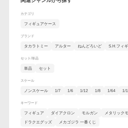
関連ジャンルから探す
カテゴリ
フィギュアケース
ブランド
タカラトミー
アルター
ねんどろいど
S.H.フ
セット/単品
単品
セット
スケール
ノンスケール
1/7
1/6
1/12
1/8
1/64
1/
キーワード
フィギュア
ダイアクロン
モルガン
メタリック
ドラクエグッズ
メカゴジラ 一番くじ