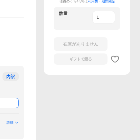
獲得のうち4.5%は
利用先・期間限定
数量
在庫がありません
ギフトで
贈る
内訳
付
詳細