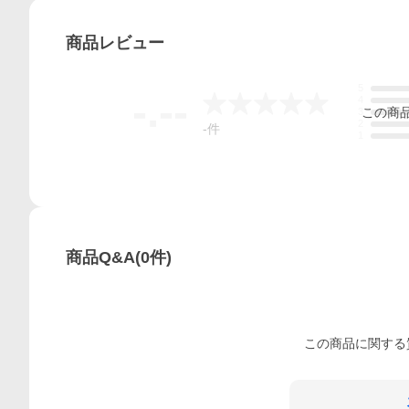
商品
レビュー
5
-.--
4
この
商
3
2
-
件
1
商品Q&A
(
0
件)
この
商品
に関する