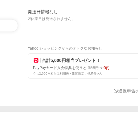
発送日情報なし
※休業日は発送されません。
Yahoo!ショッピングからのオトクなお知らせ
合計5,000円相当プレゼント！
385
0
PayPayカード入会特典を使うと
円
円
うち2,000円相当は利用先・期間限定。他条件あり
違反申告