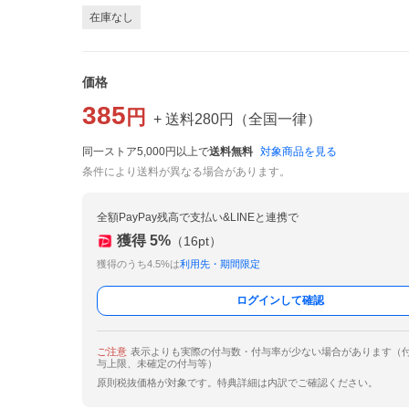
在庫なし
価格
385
円
+ 送料
280
円
（
全国一律
）
同一ストア5,000円以上で
送料無料
対象商品を見る
条件により送料が異なる場合があります。
全額PayPay残高で支払い&LINEと連携で
獲得
5
%
（
16
pt）
獲得のうち4.5%は
利用先・期間限定
ログインして確認
ご注意
表示よりも実際の付与数・付与率が少ない場合があります（
与上限、未確定の付与等）
原則税抜価格が対象です。特典詳細は内訳でご確認ください。