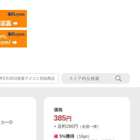
26年5月30日新着アメコミ登録商品
価格
385
円
ッカーD
+ 送料
280
円
（
全国一律
）
5
%獲得
（
16
pt）