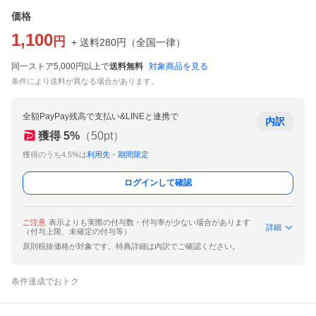
価格
1,100
円
+ 送料
280
円
（
全国一律
）
同一ストア5,000円以上で
送料無料
対象商品を見る
条件により送料が異なる場合があります。
全額PayPay残高で支払い&LINEと連携で
内訳
獲得
5
%
（
50
pt）
獲得のうち4.5%は
利用先・期間限定
ログインして確認
ご注意
表示よりも実際の付与数・付与率が少ない場合があります
詳細
（付与上限、未確定の付与等）
原則税抜価格が対象です。特典詳細は内訳でご確認ください。
条件達成でおトク