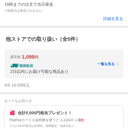
15時までの注文で当日発送
※休業日は発送されません。
詳細を見る
他ストアでの取り扱い（全
5
件）
1,099
最安値
円
一覧を見る
2日以内にお届け可能な商品あり
8/6 18:00
時点
おトクなお知らせ
合計5,000円相当プレゼント！
1,100
0
PayPayカード入会特典を使うと
円
円
うち2,000円相当は利用先・期間限定。他条件あり