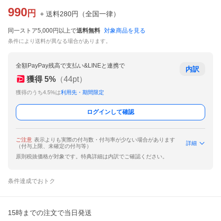
990
円
+ 送料
280
円
（
全国一律
）
同一ストア5,000円以上で
送料無料
対象商品を見る
条件により送料が異なる場合があります。
全額PayPay残高で支払い&LINEと連携で
内訳
獲得
5
%
（
44
pt）
獲得のうち4.5%は
利用先・期間限定
ログインして確認
ご注意
表示よりも実際の付与数・付与率が少ない場合があります
詳細
（付与上限、未確定の付与等）
原則税抜価格が対象です。特典詳細は内訳でご確認ください。
条件達成でおトク
15時までの注文で当日発送