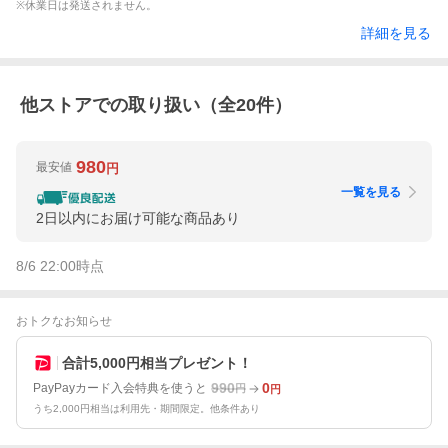
※休業日は発送されません。
詳細を見る
他ストアでの取り扱い（全
20
件）
980
最安値
円
一覧を見る
2日以内にお届け可能な商品あり
8/6 22:00
時点
おトクなお知らせ
合計5,000円相当プレゼント！
990
0
PayPayカード入会特典を使うと
円
円
うち2,000円相当は利用先・期間限定。他条件あり