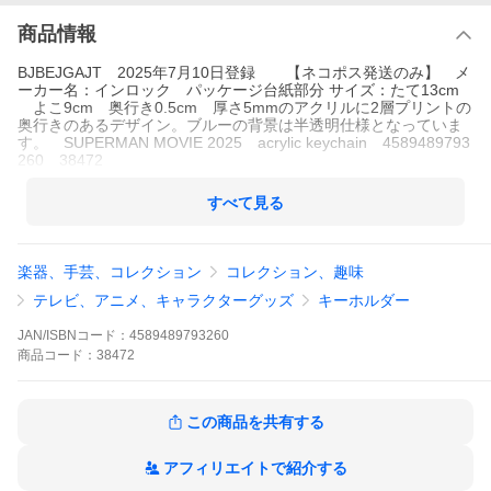
商品情報
BJBEJGAJT 2025年7月10日登録 【ネコポス発送のみ】 メ
ーカー名：インロック パッケージ台紙部分 サイズ：たて13cm
よこ9cm 奥行き0.5cm 厚さ5mmのアクリルに2層プリントの
奥行きのあるデザイン。ブルーの背景は半透明仕様となっていま
す。 SUPERMAN MOVIE 2025 acrylic keychain 4589489793
260 38472
すべて見る
楽器、手芸、コレクション
コレクション、趣味
テレビ、アニメ、キャラクターグッズ
キーホルダー
JAN/ISBNコード：
4589489793260
商品
コード：
38472
この商品を共有する
アフィリエイトで紹介する