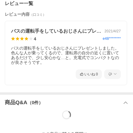
レビュー一覧
レビュー内容
（口コミ）
バスの運転手をしているおじさんにプレゼ…
2021/4/27
安全で適切な量のオゾンを発生して
細菌やウイルス、カビなどを滅菌、不活性化
4
e48********
セントスラマー 家庭用オゾン発生器（2畳用）は、オゾンのチカ
ラで除菌・脱臭できるコンパクトでポータブルなオゾン発生器で
バスの運転手をしているおじさんにプレゼントしました。
す。
色んな人が乗ってくるので、運転席の自分の近くに置いて
USB充電で繰り返し使用でき、18時間稼働します。
あるだけで、少し安心かな…と。充電式でコンパクトなの
驚くほど小さく軽量なのが特徴で、あらゆる場所に気軽にお使い
が良さそうです。
いただけます。
最大3m³の空間に適応するので、トイレや下駄箱、クローゼッ
いいね
0
ト、車内の消臭などにもお使いいただけます。
※奈良県立医科大学は2020年5月14日に「オゾンによる新型コロ
ナウイルス不活化を確認」という研究結果を発表しました。
商品Q&A
（
0
件）