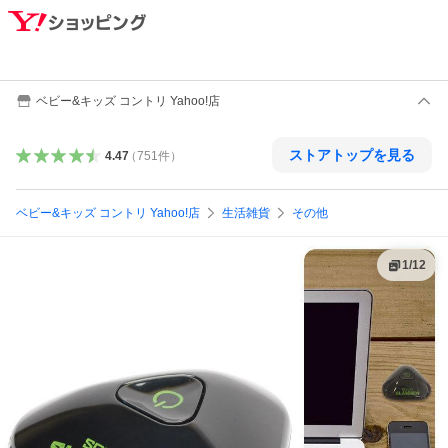
ベビー&キッズ コントリ Yahoo!店
ストアトップを見る
4.47
（
751
件
）
ベビー&キッズ コントリ Yahoo!店
生活雑貨
その他
1
/
12