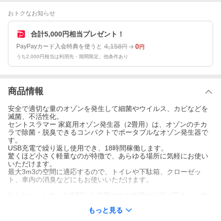
おトクなお知らせ
合計5,000円相当プレゼント！
4,158
0
PayPayカード入会特典を使うと
円
円
うち2,000円相当は利用先・期間限定。他条件あり
商品情報
安全で適切な量のオゾンを発生して細菌やウイルス、カビなどを
滅菌、不活性化。
セントスラマー 家庭用オゾン発生器（2畳用）は、オゾンのチカ
ラで除菌・脱臭できるコンパクトでポータブルなオゾン発生器で
す。
USB充電で繰り返し使用でき、18時間稼働します。
驚くほど小さく軽量なのが特徴で、あらゆる場所に気軽にお使い
いただけます。
最大3m3の空間に適応するので、トイレや下駄箱、クローゼッ
ト、車内の消臭などにもお使いいただけます。
※人やペットのいる密閉した空間でのご使用はお避け下さい。換
気をよくしてお使いください。
もっと見る
※本製品は防水ではありません。水回りでのご使用はお避け下さ
い。