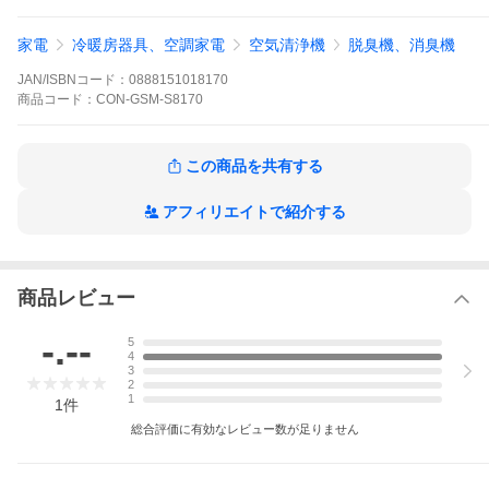
※高温多湿・静電気の強い場所や磁界でのご使用はお避け下さ
い。
家電
冷暖房器具、空調家電
空気清浄機
脱臭機、消臭機
※ゴム製品や革製品などは、高濃度のオゾンに長時間触れると品
質に影響が出る場合がありますのでご注意ください。
JAN/ISBNコード：
0888151018170
※医療器具の消臭目的のご使用はお避け下さい。
※火の近くや高温になる場所に置かないでください。
商品
コード：
CON-GSM-S8170
※お子様の手の届かないところに保管してください。
セントスラマー 家庭用オゾン発生器（2畳用）
この商品を共有する
アフィリエイトで紹介する
商品レビュー
-.--
5
4
3
2
1
1
件
総合評価に有効なレビュー数が足りません