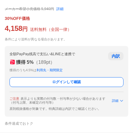
メーカー希望小売価格
5,940
円
詳細
30%OFF価格
4,158
円
送料無料
（
全国一律
）
条件により送料が異なる場合があります。
全額PayPay残高で支払い&LINEと連携で
内訳
獲得
5
%
（
189
pt）
獲得のうち4.5%は
利用先・期間限定
ログインして確認
ご注意
表示よりも実際の付与数・付与率が少ない場合があります
詳細
（付与上限、未確定の付与等）
原則税抜価格が対象です。特典詳細は内訳でご確認ください。
条件達成でおトク