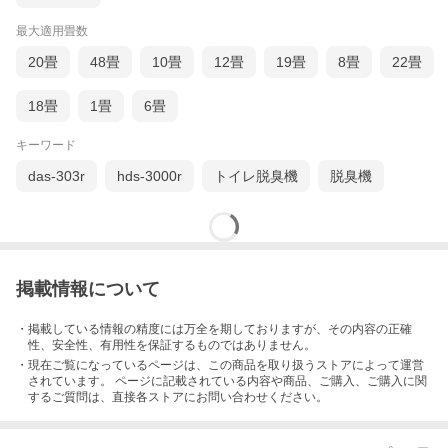
最大適用畳数
20畳
48畳
10畳
12畳
19畳
8畳
22畳
18畳
1畳
6畳
キーワード
das-303r
hds-3000r
トイレ脱臭機
脱臭機
手のひらサイズでポータブル
気軽に持ち運びができるサイズなので、外出先やご家庭など使い
たい場所どこででもお使いいただけます。
掲載情報について
・掲載している情報の精度には万全を期しておりますが、その内容の正確
性、安全性、有用性を保証するものではありません。
・現在ご覧になっているページは、この
商品
を取り扱うストアによって運営
されています。 ページに記載されている内容
や商品、ご購入
、ご購入に関
するご質問は、直接各ストアにお問い合わせください。