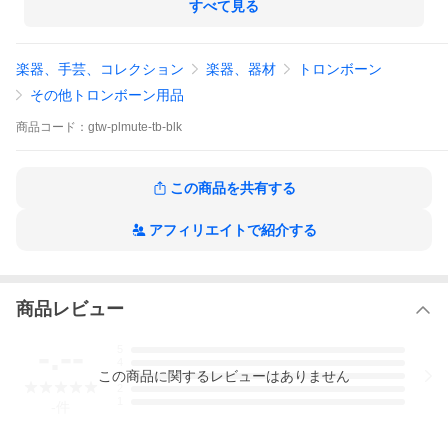
（ゴムのように柔らかくはありません）
すべて見る
エッジ部分は面取りされており、触り心地も良くなっています。
カラーはブラックとグレーの２種類を標準ラインナップし、マッ
トな質感でありながら、ややシルクっぽい光沢もあり見た目にも
楽器、手芸、コレクション
楽器、器材
トロンボーン
こだわっています。
トランペット用とトロンボーン用がございます。
その他トロンボーン用品
＊楽器のベルに当たるとベルに傷がつく恐れがありますのでベル
商品
コード：
gtw-plmute-tb-blk
に触れないよう隙間を開けてお使いください。
ご心配な方はミュート下部にビニールテープなどを貼ってお使
いください。
＊3Dプリンタで製作している特性上、積層痕や継ぎ目がありま
この商品を共有する
す。
アフィリエイトで紹介する
商品レビュー
-.--
5
4
この
商品
に関するレビューはありません
3
2
1
-
件