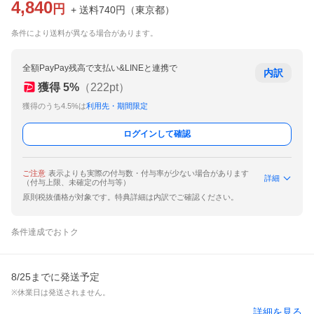
4,840
円
+ 送料
740
円
（
東京都
）
条件により送料が異なる場合があります。
全額PayPay残高で支払い&LINEと連携で
内訳
獲得
5
%
（
222
pt）
獲得のうち4.5%は
利用先・期間限定
ログインして確認
ご注意
表示よりも実際の付与数・付与率が少ない場合があります
詳細
（付与上限、未確定の付与等）
原則税抜価格が対象です。特典詳細は内訳でご確認ください。
条件達成でおトク
8/25までに発送予定
※休業日は発送されません。
詳細を見る