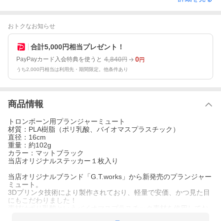
おトクなお知らせ
合計5,000円相当プレゼント！
4,840
0
PayPayカード入会特典を使うと
円
円
うち2,000円相当は利用先・期間限定。他条件あり
商品情報
トロンボーン用プランジャーミュート
材質：PLA樹脂（ポリ乳酸、バイオマスプラスチック）
直径：16cm
重量：約102g
カラー：マットブラック
当店オリジナルステッカー１枚入り
当店オリジナルブランド「G.T.works」から新発売のプランジャー
ミュート。
3Dプリンタ技術により製作されており、軽量で安価、かつ見た目
にもこだわりました！
素材はポリ乳酸というバイオマスプラスチック素材を使用してお
り、生分解性のある環境に優しい素材です。