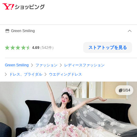
Green Smiling
ストアトップを見る
4.69
（
542
件
）
Green Smiling
ファッション
レディースファッション
ドレス、ブライダル
ウエディングドレス
1
/
14