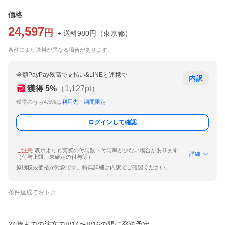
価格
24,597
円
+ 送料
980
円
（
東京都
）
条件により送料が異なる場合があります。
全額PayPay残高で支払い&LINEと連携で
内訳
獲得
5
%
（
1,127
pt）
獲得のうち4.5%は
利用先・期間限定
ログインして確認
ご注意
表示よりも実際の付与数・付与率が少ない場合があります
詳細
（付与上限、未確定の付与等）
原則税抜価格が対象です。特典詳細は内訳でご確認ください。
条件達成でおトク
24時までの注文で8/14〜8/16の間に発送予定