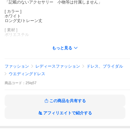
「記載のないアクセサリー 小物等は付属しません」
[ カラー ]
ホワイト
ロング丈/トレーン丈
[ 素材 ]
ポリエステル
[ サイズ ](cm)
もっと見る
XS/バスト80 ウエスト63 着丈（肩から）145
S/バスト83 ウエスト67 着丈（肩から）145
M/バスト87 ウエスト70 着丈（肩から）145
L/バスト90 ウエスト74 着丈（肩から）145
ファッション
レディースファッション
ドレス、ブライダル
2L（XL）/バスト94 ウエスト77 着丈（肩から）145
3L（2XL）/バスト97 ウエスト80 着丈（肩から）145
ウエディングドレス
4L（3XL）/バスト100 ウエスト84 着丈（肩から）145
※表記寸法と実寸値の多少の誤差はご容赦ください。
商品
コード：
25lq57
※ご注意：詳しいサイズや注意点については、【商品情報・詳
細】を必ずご確認ください。
この商品を共有する
アフィリエイトで紹介する
花嫁 ウェディングドレス 白ドレス ロング ドレス 大人 ピアノ 発
表会 ロングドレス 大きいサイズ 演奏会 演奏会用ドレス ピアノ発
表会 結婚式 高校生 パーティードレス コンクール イブニングドレ
ス 白 大きいサイズドレス de104n1n1lc