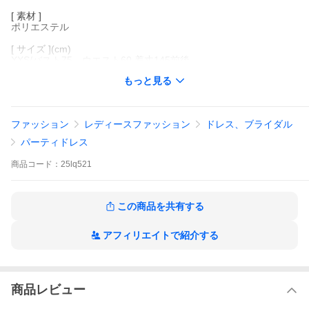
[ 素材 ]
ポリエステル
[ サイズ ](cm)
XXS/バスト75 ウエスト60 着丈145前後
SS(XS)/バスト80 ウエスト63 着丈145前後
もっと見る
S/バスト83 ウエスト67 着丈145前後
M/バスト87 ウエスト70 着丈145前後
L/バスト90 ウエスト74 着丈145前後
LL(XL)/バスト94 ウエスト77 着丈145前後
ファッション
レディースファッション
ドレス、ブライダル
3L(2XL)/バスト97 ウエスト80 着丈145前後
4L(3XL)/バスト100 ウエスト84 着丈145前後
パーティドレス
商品
コード：
25lq521
※表記寸法と実寸値の多少の誤差はご容赦ください。
この商品を共有する
パーティードレス レディース ロング 袖あり ドレス 結婚式 お呼ば
れ ピアノ 発表会 披露宴 演奏会 大きいサイズ ワンピース ウエデ
アフィリエイトで紹介する
ィングドレス ブライズメイド ステージ衣装 カラードレス コンサ
ート 舞台 立襟 花柄 フレアスリーブ 裾広がり フォーマル ドレス
eh003jcjcc6
商品レビュー