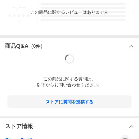
-.--
5
4
この
商品
に関するレビューはありません
3
2
1
-
件
商品Q&A
（
0
件）
この
商品
に関する質問は、
以下からお問い合わせください。
ストアに質問を投稿する
ストア情報