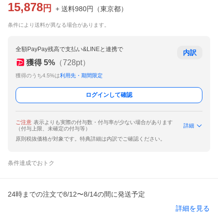
15,878
円
+ 送料
980
円
（
東京都
）
条件により送料が異なる場合があります。
全額PayPay残高で支払い&LINEと連携で
内訳
獲得
5
%
（
728
pt）
獲得のうち4.5%は
利用先・期間限定
ログインして確認
ご注意
表示よりも実際の付与数・付与率が少ない場合があります
詳細
（付与上限、未確定の付与等）
原則税抜価格が対象です。特典詳細は内訳でご確認ください。
条件達成でおトク
24時までの注文で8/12〜8/14の間に発送予定
詳細を見る