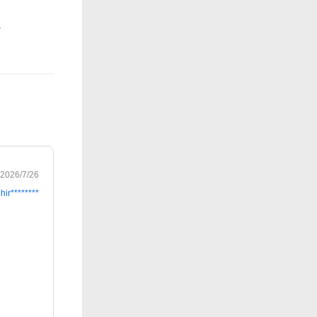
2026/7/26
hir********