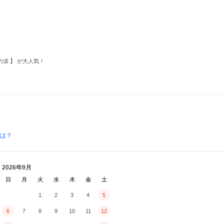
涙 】 が大人気！
とは？
2026年9月
日
月
火
水
木
金
土
1
2
3
4
5
6
7
8
9
10
11
12