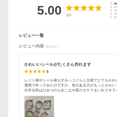
5
5.00
4
3
2
3
件
1
レビュー一覧
レビュー内容
（口コミ）
かわいいシールがたくさん作れます
5
レジン液やシール液もすみっコぐらし仕様でとてもかわい
透明で作ってみたのですが、色がある方がもっとかわいく
次作る時はひみつのらめこなや星のカケラをいれてキラ