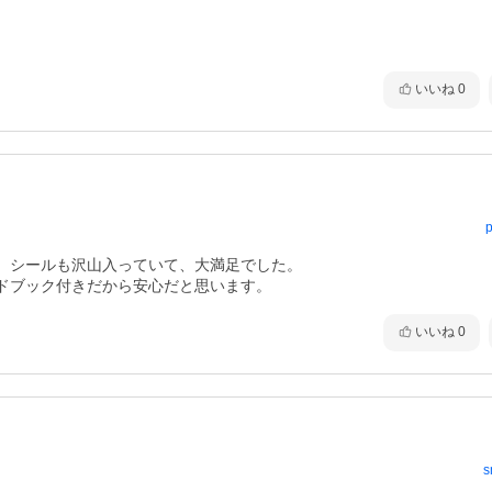
いいね
0
p
。シールも沢山入っていて、大満足でした。

ドブック付きだから安心だと思います。
いいね
0
s