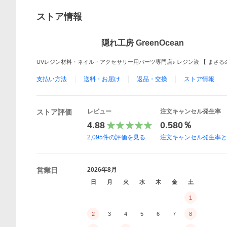
ストア情報
隠れ工房 GreenOcean
UVレジン材料・ネイル・アクセサリー用パーツ専門店♪ レジン液 【 まさるの
支払い方法
送料・お届け
返品・交換
ストア情報
ストア評価
レビュー
注文キャンセル発生率
4.88
0.580％
2,095
件の評価を見る
注文キャンセル発生率
営業日
2026年8月
日
月
火
水
木
金
土
1
2
3
4
5
6
7
8