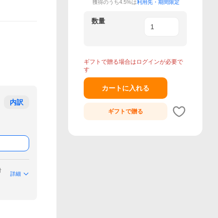
獲得のうち4.5%は
利用先・期間限定
数量
ギフトで贈る場合はログインが必要で
す
カートに入れる
内訳
ギフトで
贈る
付
詳細