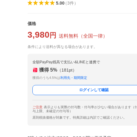
5.00
（
3
件
）
価格
3,980
円
送料無料
（
全国一律
）
条件により送料が異なる場合があります。
全額PayPay残高で支払い&LINEと連携で
獲得
5
%
（
181
pt）
獲得のうち4.5%は
利用先・期間限定
ログインして確認
ご注意
表示よりも実際の付与数・付与率が少ない場合があります（
与上限、未確定の付与等）
原則税抜価格が対象です。特典詳細は内訳でご確認ください。