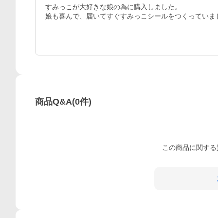
すみっこが大好きな娘の為に購入しました。

娘も喜んで、届いてすぐすみっこシールをつくっていま
商品Q&A
(
0
件)
この
商品
に関する