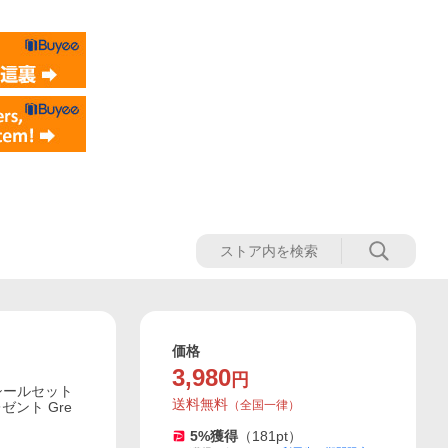
価格
3,980
円
シールセット
送料無料
（
全国一律
）
ゼント Gre
5
%獲得
（
181
pt）