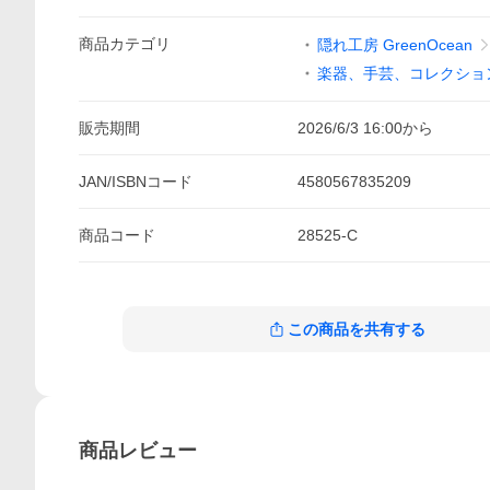
商品
カテゴリ
隠れ工房 GreenOcean
楽器、手芸、コレクショ
販売期間
2026/6/3 16:00
から
JAN/ISBNコード
4580567835209
商品
コード
28525-C
この商品を共有する
商品
レビュー