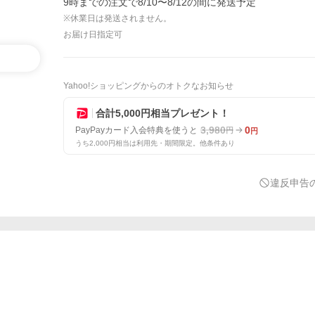
9時までの注文で8/10〜8/12の間に発送予定
※休業日は発送されません。
お届け日指定可
Yahoo!ショッピングからのオトクなお知らせ
合計5,000円相当プレゼント！
3,980
0
PayPayカード入会特典を使うと
円
円
うち2,000円相当は利用先・期間限定。他条件あり
違反申告