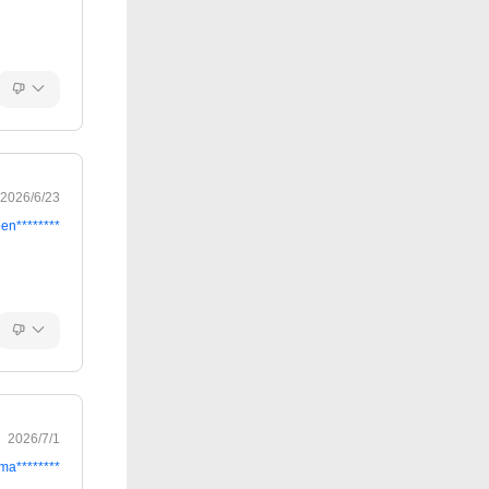
2026/6/23
en********
2026/7/1
ma********