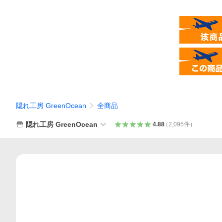
隠れ工房 GreenOcean
全商品
隠れ工房 GreenOcean
4.88
（
2,095
件
）