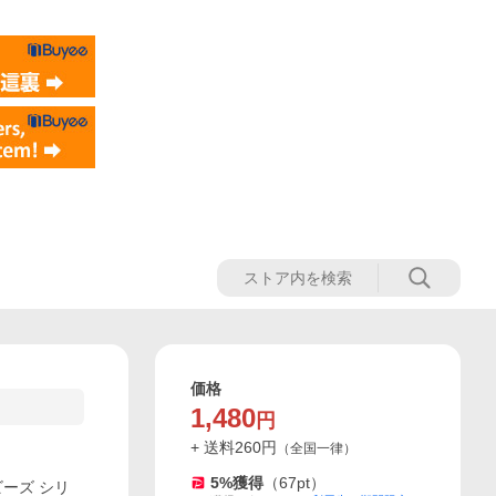
価格
1,480
円
+ 送料
260
円
（
全国一律
）
5
%獲得
（
67
pt）
ーズ シリ