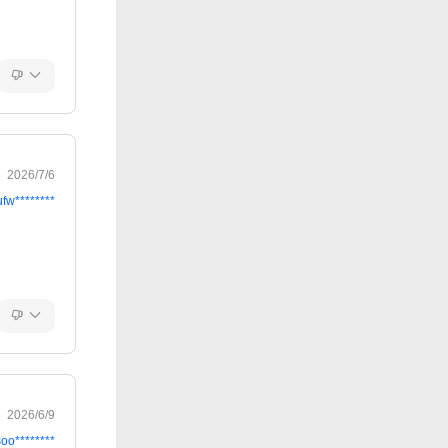
2026/7/6
ufw********
2026/6/9
soo********