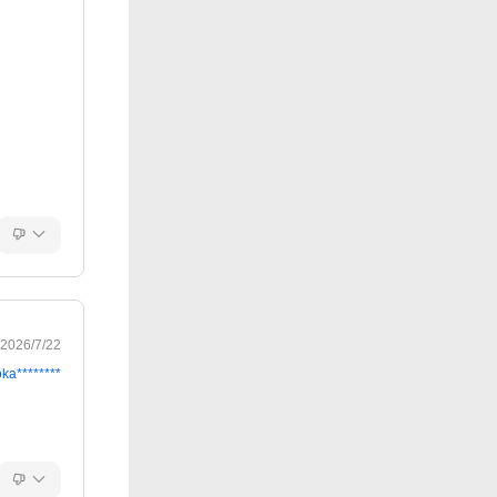
2026/7/22
oka********