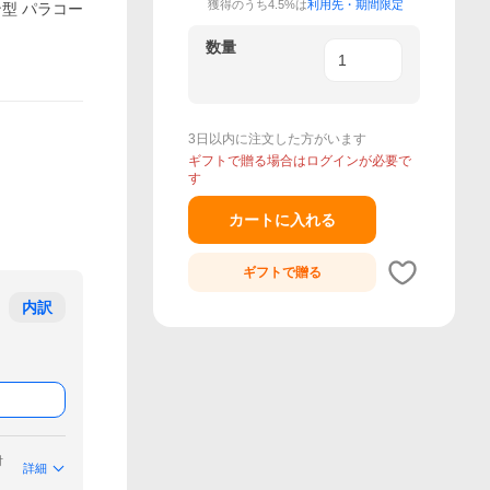
獲得のうち4.5%は
利用先・期間限定
ン型 パラコー
数量
3日以内に注文した方がいます
ギフトで贈る場合はログインが必要で
す
カートに入れる
ギフトで
贈る
内訳
付
詳細