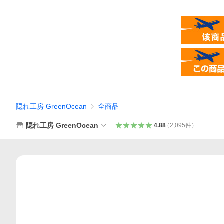
隠れ工房 GreenOcean
全商品
隠れ工房 GreenOcean
4.88
（
2,095
件
）