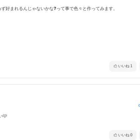
わず好まれるんじゃないかな❓って事で色々と作ってみます。
いいね
1


いいね
0