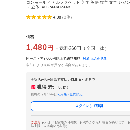
コンモールド アルファベット 英字 英語 数字 文字 レジ
ド 立体 3d GreenOcean
4.88
（
8
件
）
価格
1,480
円
+ 送料
260
円
（
全国一律
）
同一ストア3,000円以上で
送料無料
対象商品を見る
条件により送料が異なる場合があります。
全額PayPay残高で支払い&LINEと連携で
獲得
5
%
（
67
pt）
獲得のうち4.5%は
利用先・期間限定
ログインして確認
ご注意
表示よりも実際の付与数・付与率が少ない場合があります（
与上限、未確定の付与等）