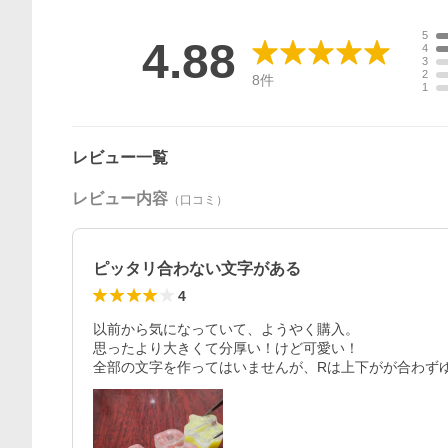
5
4.88
4
3
2
8
件
1
レビュー一覧
レビュー内容
（口コミ）
ピッタリ合わない文字がある
4
以前から気になっていて、ようやく購入。

思ったより大きくて分厚い！けど可愛い！

全部の文字を作ってはいませんが、Rは上下がが合わず