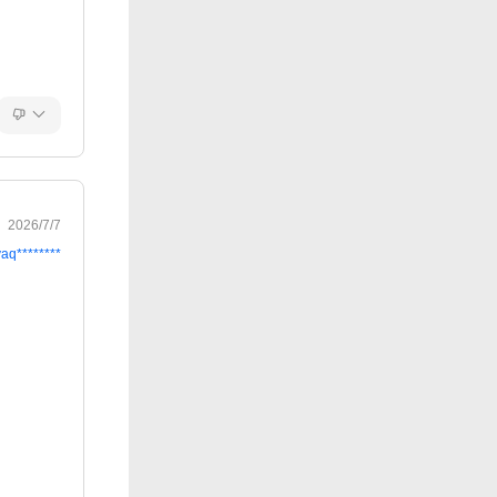
2026/7/7
vaq********