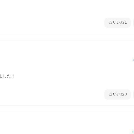
いいね
1
した！

いいね
0