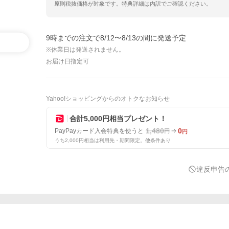
原則税抜価格が対象です。特典詳細は内訳でご確認ください。
9時までの注文で8/12〜8/13の間に発送予定
※休業日は発送されません。
お届け日指定可
Yahoo!ショッピングからのオトクなお知らせ
合計5,000円相当プレゼント！
1,480
0
PayPayカード入会特典を使うと
円
円
うち2,000円相当は利用先・期間限定。他条件あり
違反申告