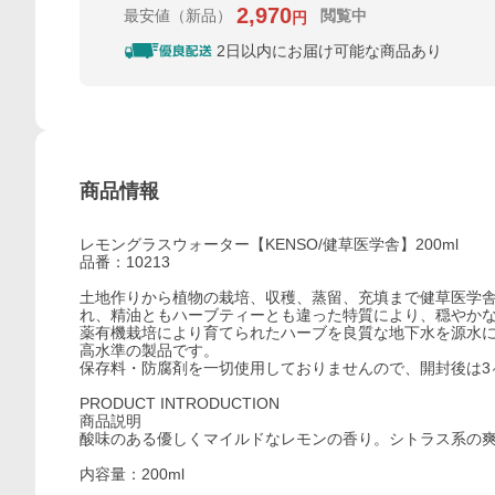
2,970
最安値
（新品）
閲覧中
円
2日以内にお届け可能な商品あり
商品情報
レモングラスウォーター【KENSO/健草医学舎】200ml
品番：10213
土地作りから植物の栽培、収穫、蒸留、充填まで健草医学
れ、精油ともハーブティーとも違った特質により、穏やか
薬有機栽培により育てられたハーブを良質な地下水を源水
高水準の製品です。
保存料・防腐剤を一切使用しておりませんので、開封後は3
PRODUCT INTRODUCTION
商品説明
酸味のある優しくマイルドなレモンの香り。シトラス系の
内容量：200ml