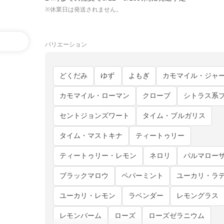
※休業日は発送されません。
バリエーション
どくだみ
ゆず
よもぎ
カモマイル・ジャ
カモマイル・ローマン
クローブ
シトラス系
セントジョンズワート
タイム・ブルガリス
タイム・マストキナ
ティートゥリー
ティートゥリー・レモン
ネロリ
パルマロー
ブラックマロウ
ペパーミント
ユーカリ・ラ
ユーカリ・レモン
ラベンダー
レモングラス
レモンバーム
ローズ
ローズゼラニウム