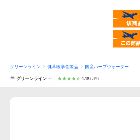
グリーンライン
健草医学舎製品
国産ハーブウォーター
グリーンライン
4.40
（
5
件
）