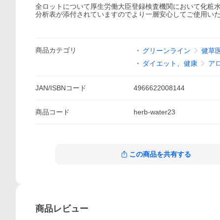
全ロットについて厚生労働大臣登録検査機関において化粧
分析表が添付されていますのでより一層安心してご使用い
商品
カテゴリ
グリーンライン
健草
ダイエット、健康
ア
JAN/ISBNコード
4966622008144
商品
コード
herb-water23
この商品を共有する
商品
レビュー