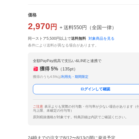
価格
2,970
円
+ 送料
550
円
（
全国一律
）
同一ストア5,500円以上で
送料無料
対象商品を見る
条件により送料が異なる場合があります。
全額PayPay残高で支払い&LINEと連携で
獲得
5
%
（
135
pt）
獲得のうち4.5%は
利用先・期間限定
ログインして確認
ご注意
表示よりも実際の付与数・付与率が少ない場合があります（
与上限、未確定の付与等）
原則税抜価格が対象です。特典詳細は内訳でご確認ください。
24時までの注文で8/12〜8/13の間に発送予定