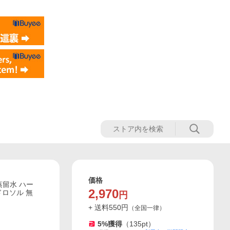
価格
蒸留水 ハー
2,970
ドロソル 無
円
+ 送料
550
円
（
全国一律
）
5
%獲得
（
135
pt）