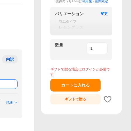
獲得のうち4.5%は
利用先・期間限定
バリエーション
変更
商品タイプ
レモングラス
数量
内訳
ギフトで贈る場合はログインが必要で
す
カートに入れる
ギフトで
贈る
付
詳細