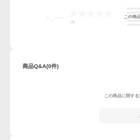
5
-.--
4
この
商
3
2
-
件
1
商品Q&A
(
0
件)
この
商品
に関する