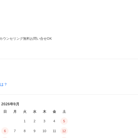
カウンセリング無料お問い合せOK
とは？
2026年9月
日
月
火
水
木
金
土
1
2
3
4
5
6
7
8
9
10
11
12