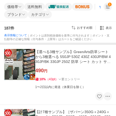
1
価格帯
送料無料
すべての条
ブランド
カテゴリ
187
件
おすすめ順
表示
表示情報について
｜ポイントは原則税抜価格を基準に付与されます｜ポイント・支
払額等の正確な情報（付与条件・上限等）はカートをご確認ください
【選べる3種サンプル】GreenArts防草シート
から3種選べる 550JP 530Z 430Z 430JP/BW 4
30JP/BK 330JP 250Z 防草 シート カット サン
プル お試し
490
円
10
%
（
43
pt
）
要エントリー
1〜2日以内に発送（休業日を除く）
【計7種サンプル】［ザバーン350G＋240G＋