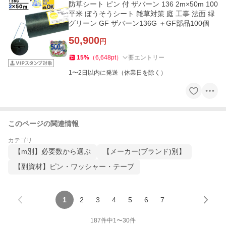
防草シート ピン 付 ザバーン 136 2m×50m 100
平米 ぼうそうシート 雑草対策 庭 工事 法面 緑
グリーン GF ザバーン136G ＋GF部品100個
50,900
円
15
%
（
6,648
pt
）
要エントリー
1〜2日以内に発送（休業日を除く）
このページの関連情報
カテゴリ
【m別】必要数から選ぶ
【メーカー(ブランド)別】
【副資材】ピン・ワッシャー・テープ
1
2
3
4
5
6
7
187
件中
1
〜
30
件