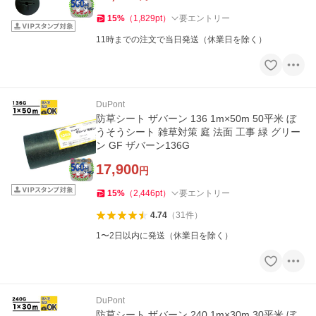
15
%
（
1,829
pt
）
要エントリー
11時までの注文で当日発送（休業日を除く）
DuPont
防草シート ザバーン 136 1m×50m 50平米 ぼ
うそうシート 雑草対策 庭 法面 工事 緑 グリー
ン GF ザバーン136G
17,900
円
15
%
（
2,446
pt
）
要エントリー
4.74
（
31
件
）
1〜2日以内に発送（休業日を除く）
DuPont
防草シート ザバーン 240 1m×30m 30平米 ぼ