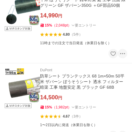
グリーン GF ザバーン350G ＋GF部品50個
14,990
円
15
%
（
2,048
pt
）
要エントリー
4.80
（
5
件
）
11時までの注文で当日発送（休業日を除く）
DuPont
防草シート プランテックス 68 1m×50m 50平
米 ザバーン ぼうそうシート 透水 フィルター
暗渠 工事 地盤安定 黒 ブラック GF 68B
14,500
円
15
%
（
1,982
pt
）
要エントリー
4.67
（
3
件
）
1〜2日以内に発送（休業日を除く）