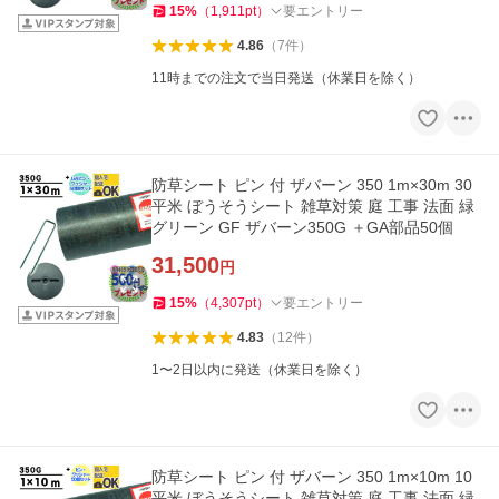
15
%
（
1,911
pt
）
要エントリー
4.86
（
7
件
）
11時までの注文で当日発送（休業日を除く）
防草シート ピン 付 ザバーン 350 1m×30m 30
平米 ぼうそうシート 雑草対策 庭 工事 法面 緑
グリーン GF ザバーン350G ＋GA部品50個
31,500
円
15
%
（
4,307
pt
）
要エントリー
4.83
（
12
件
）
1〜2日以内に発送（休業日を除く）
防草シート ピン 付 ザバーン 350 1m×10m 10
平米 ぼうそうシート 雑草対策 庭 工事 法面 緑