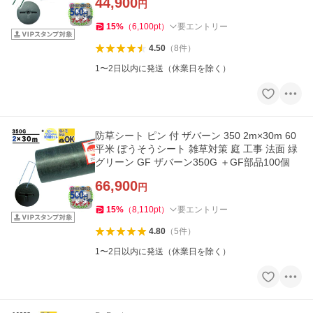
44,900
円
15
%
（
6,100
pt
）
要エントリー
4.50
（
8
件
）
1〜2日以内に発送（休業日を除く）
防草シート ピン 付 ザバーン 350 2m×30m 60
平米 ぼうそうシート 雑草対策 庭 工事 法面 緑
グリーン GF ザバーン350G ＋GF部品100個
66,900
円
15
%
（
8,110
pt
）
要エントリー
4.80
（
5
件
）
1〜2日以内に発送（休業日を除く）