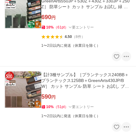
GreenArts550JP＋530Z＋430Z＋330JP＋250
Z］ 防草シート カット サンプル お試し 緑 グ
リーン
690
円
10
%
（
61
pt
）
要エントリー
4.50
（
8
件
）
1〜2日以内に発送（休業日を除く）
【計3種サンプル】［プランテックス240BB＋
プランテックス125BB＋GreenArts430JP/B
W］ カット サンプル 防草 シート お試し ブラ
ウン 茶
590
円
10
%
（
51
pt
）
要エントリー
1〜2日以内に発送（休業日を除く）