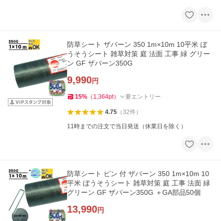
防草シート ザバーン 350 1m×10m 10平米 ぼ
うそうシート 雑草対策 庭 法面 工事 緑 グリー
ン GF ザバーン350G
9,990
円
15
%
（
1,364
pt
）
要エントリー
4.75
（
32
件
）
11時までの注文で当日発送（休業日を除く）
防草シート ピン 付 ザバーン 350 1m×10m 10
平米 ぼうそうシート 雑草対策 庭 工事 法面 緑
グリーン GF ザバーン350G ＋GA部品50個
13,990
円