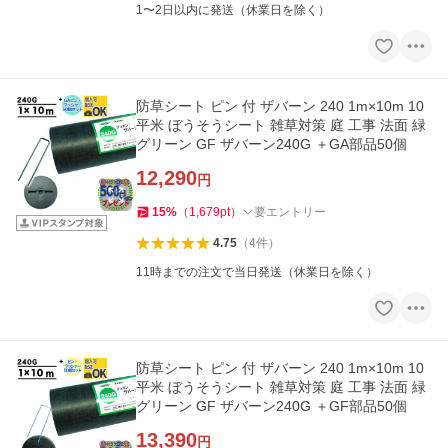
1〜2日以内に発送（休業日を除く）
防草シート ピン 付 ザバーン 240 1m×10m 10
平米 ぼうそうシート 雑草対策 庭 工事 法面 緑
グリーン GF ザバーン240G ＋GA部品50個
12,290
円
15
%
（
1,679
pt
）
要エントリー
4.75
（
4
件
）
11時までの注文で当日発送（休業日を除く）
防草シート ピン 付 ザバーン 240 1m×10m 10
平米 ぼうそうシート 雑草対策 庭 工事 法面 緑
グリーン GF ザバーン240G ＋GF部品50個
13,390
円