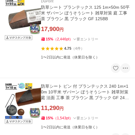
DuPont
防草シート プランテックス 125 1m×50m 50平
米 ザバーン ぼうそうシート 雑草対策 庭 工事
茶 ブラウン 黒 ブラック GF 125BB
17,900
円
15
%
（
2,446
pt
）
要エントリー
4.75
（
4
件
）
1〜2日以内に発送（休業日を除く）
防草シート ピン 付 プランテックス 240 1m×1
0m 10平米 ザバーン ぼうそうシート 雑草対策
庭 法面 工事 茶 ブラウン 黒 ブラック GF 240B
B ＋GA部品50個
11,290
円
15
%
（
1,543
pt
）
要エントリー
1〜2日以内に発送（休業日を除く）