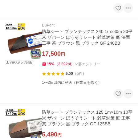
DuPont
防草シート プランテックス 240 1m×30m 30平
米 ザバーン ぼうそうシート 雑草対策 庭 法面
工事 茶 ブラウン 黒 ブラック GF 240BB
17,500
円
15
%
（
2,392
pt
）
要エントリー
5.00
（
5
件
）
1〜2日以内に発送（休業日を除く）
防草シート プランテックス 125 1m×10m 10平
米 ザバーン ぼうそうシート 雑草対策 庭 工事
茶 ブラウン 黒 ブラック GF 125BB
5,490
円