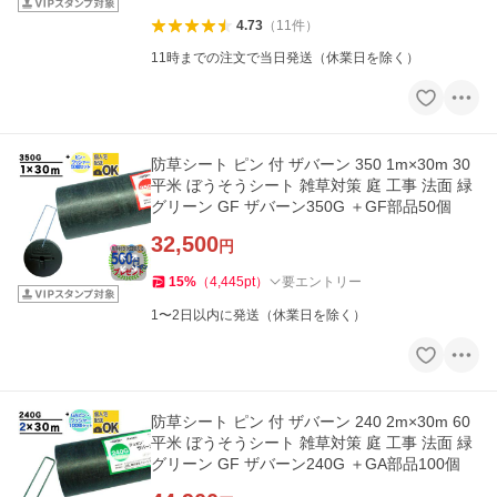
4.73
（
11
件
）
11時までの注文で当日発送（休業日を除く）
防草シート ピン 付 ザバーン 350 1m×30m 30
平米 ぼうそうシート 雑草対策 庭 工事 法面 緑
グリーン GF ザバーン350G ＋GF部品50個
32,500
円
15
%
（
4,445
pt
）
要エントリー
1〜2日以内に発送（休業日を除く）
防草シート ピン 付 ザバーン 240 2m×30m 60
平米 ぼうそうシート 雑草対策 庭 工事 法面 緑
グリーン GF ザバーン240G ＋GA部品100個