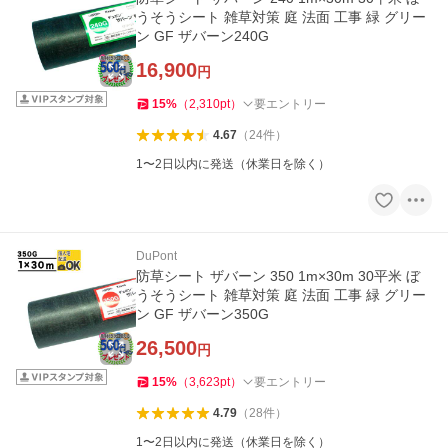
うそうシート 雑草対策 庭 法面 工事 緑 グリー
ン GF ザバーン240G
16,900
円
15
%
（
2,310
pt
）
要エントリー
4.67
（
24
件
）
1〜2日以内に発送（休業日を除く）
DuPont
防草シート ザバーン 350 1m×30m 30平米 ぼ
うそうシート 雑草対策 庭 法面 工事 緑 グリー
ン GF ザバーン350G
26,500
円
15
%
（
3,623
pt
）
要エントリー
4.79
（
28
件
）
1〜2日以内に発送（休業日を除く）