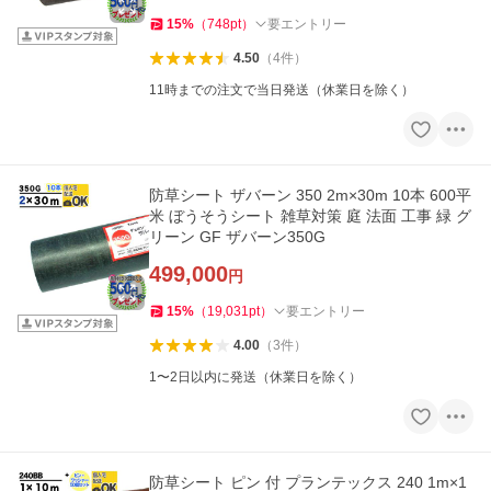
15
%
（
748
pt
）
要エントリー
4.50
（
4
件
）
11時までの注文で当日発送（休業日を除く）
防草シート ザバーン 350 2m×30m 10本 600平
米 ぼうそうシート 雑草対策 庭 法面 工事 緑 グ
リーン GF ザバーン350G
499,000
円
15
%
（
19,031
pt
）
要エントリー
4.00
（
3
件
）
1〜2日以内に発送（休業日を除く）
防草シート ピン 付 プランテックス 240 1m×1