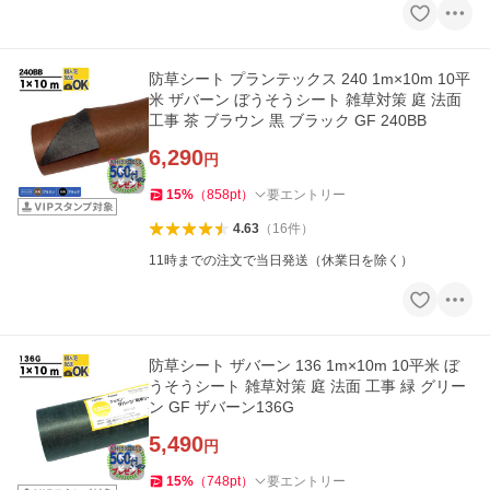
防草シート プランテックス 240 1m×10m 10平
米 ザバーン ぼうそうシート 雑草対策 庭 法面
工事 茶 ブラウン 黒 ブラック GF 240BB
6,290
円
15
%
（
858
pt
）
要エントリー
4.63
（
16
件
）
11時までの注文で当日発送（休業日を除く）
防草シート ザバーン 136 1m×10m 10平米 ぼ
うそうシート 雑草対策 庭 法面 工事 緑 グリー
ン GF ザバーン136G
5,490
円
15
%
（
748
pt
）
要エントリー