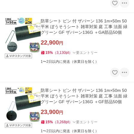
防草シート ピン 付 ザバーン 136 1m×50m 50
平米 ぼうそうシート 雑草対策 庭 工事 法面 緑
グリーン GF ザバーン136G ＋GA部品50個
22,900
円
15
%
（
3,130
pt
）
要エントリー
1〜2日以内に発送（休業日を除く）
防草シート ピン 付 ザバーン 136 1m×50m 50
平米 ぼうそうシート 雑草対策 庭 工事 法面 緑
グリーン GF ザバーン136G ＋GF部品50個
23,900
円
15
%
（
3,268
pt
）
要エントリー
1〜2日以内に発送（休業日を除く）