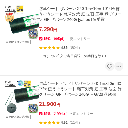
防草シート ザバーン 240 1m×10m 10平米 ぼ
うそうシート 雑草対策 庭 法面 工事 緑 グリー
ン GF ザバーン240G [yahoo1位受賞]
7,290
円
15
%
（
995
pt
）
要エントリー
4.85
（
80
件
）
11時までの注文で当日発送（休業日を除く）
防草シート ピン 付 ザバーン 240 1m×30m 30
平米 ぼうそうシート 雑草対策 庭 工事 法面 緑
グリーン GF ザバーン240G ＋GA部品50個
21,900
円
15
%
（
2,994
pt
）
要エントリー
4.91
（
11
件
）