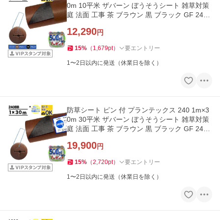
0m 10平米 ザバーン ぼうそうシート 雑草対策
庭 法面 工事 茶 ブラウン 黒 ブラック GF 240B
B ＋GF部品50個
12,290
円
15
%
（
1,679
pt
）
要エントリー
1〜2日以内に発送（休業日を除く）
防草シート ピン 付 プランテックス 240 1m×3
0m 30平米 ザバーン ぼうそうシート 雑草対策
庭 法面 工事 茶 ブラウン 黒 ブラック GF 240B
B ＋GF部品50個
19,900
円
15
%
（
2,720
pt
）
要エントリー
1〜2日以内に発送（休業日を除く）