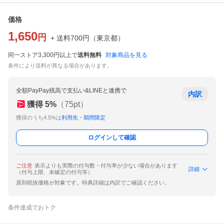
価格
1,650
円
+ 送料
700
円
（
東京都
）
同一ストア3,300円以上で
送料無料
対象商品を見る
条件により送料が異なる場合があります。
全額PayPay残高で支払い&LINEと連携で
内訳
獲得
5
%
（
75
pt）
獲得のうち4.5%は
利用先・期間限定
ログインして確認
ご注意
表示よりも実際の付与数・付与率が少ない場合があります
詳細
（付与上限、未確定の付与等）
原則税抜価格が対象です。特典詳細は内訳でご確認ください。
条件達成でおトク