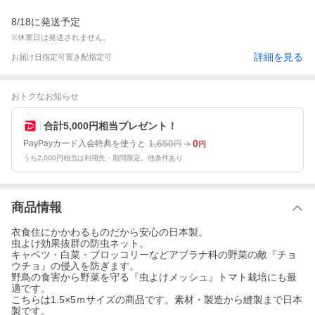
8/18に発送予定
※休業日は発送されません。
詳細を見る
お届け日指定可
置き配指定可
おトクなお知らせ
合計5,000円相当プレゼント！
1,650
0
PayPayカード入会特典を使うと
円
円
うち2,000円相当は利用先・期間限定。他条件あり
商品情報
衣食住にかかわるものだから安心の日本製。
虫よけ効果抜群の防虫ネット。
キャベツ・白菜・ブロッコリーなどアブラナ科の野菜の敵『チョ
ウチョ』の侵入を防ぎます。
野鳥の食害から野菜を守る『虫よけメッシュ』トマト栽培にも最
適です。
こちらは1.5×5ｍサイズの商品です。素材・製造から縫製まで日本
製です。