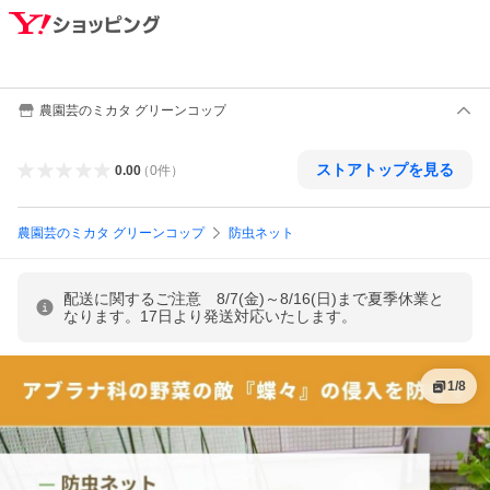
農園芸のミカタ グリーンコップ
ストアトップを見る
0.00
（
0
件
）
農園芸のミカタ グリーンコップ
防虫ネット
配送に関するご注意 8/7(金)～8/16(日)まで夏季休業と
なります。17日より発送対応いたします。
1
/
8