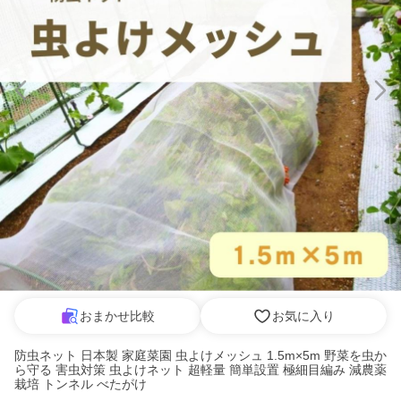
おまかせ比較
お気に入り
防虫ネット 日本製 家庭菜園 虫よけメッシュ 1.5m×5m 野菜を虫か
ら守る 害虫対策 虫よけネット 超軽量 簡単設置 極細目編み 減農薬
栽培 トンネル べたがけ