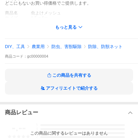
どこにもないお買い得価格でご提供します。
商品名 虫よけメッシュ
サイズ 1.5 × 5m
カラー ホワイト
もっと見る
目合い 2mm × 2mm
重 量 約625g
本 体 縦 380mm 横 270mm 高 55mm
素 材 ポリエチレン
DIY、工具
農業用
防虫、害獣駆除
防除、防獣ネット
特 色 日本製
商品
コード：
gc00000004
この商品を共有する
アフィリエイトで紹介する
商品レビュー
-.--
5
4
この
商品
に関するレビューはありません
3
2