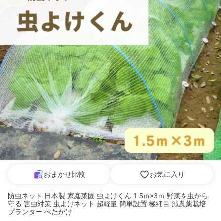
おまかせ比較
お気に入り
防虫ネット 日本製 家庭菜園 虫よけくん 1.5ｍ×3ｍ 野菜を虫から
守る 害虫対策 虫よけネット 超軽量 簡単設置 極細目 減農薬栽培
プランター べたがけ