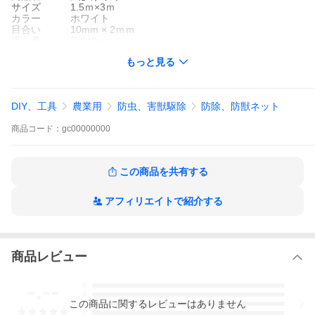
サイズ 1.5ｍ×3ｍ
カラー ホワイト
目合い 10mm × 2ｍｍ
重 量 約140g
本 体 縦 390mm 横 290mm 高 25mm
もっと見る
素 材 ポリエチレン
特 色 日本製
(1) 1m2あたり約26ｇの超軽量素材。編み目が細かく、柔軟性の
DIY、工具
農業用
防虫、害獣駆除
防除、防獣ネット
あるネットで小さな虫の食害を防ぎます。
(2) お好みの高さの支柱をご用意いただき、洗濯バサミなどで簡
商品
コード：
gc00000000
単に設置できます。
(3) 風や光を通します。水やりもネットの上からでO.K。
(4) プランター栽培にも露地栽培にも最適です。
(5) 減農薬で安心な野菜や果物を収穫できます。
この商品を共有する
アンカーピンや川石・瓦などでシートを押さえて設置してくださ
い。
アフィリエイトで紹介する
強い風雨や植物の生育状況によって効果が変わります。ご使用中
の状況に応じて設置方法等の変更をお勧めしています。
商品レビュー
-.--
5
4
この
商品
に関するレビューはありません
3
2