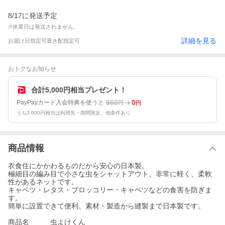
8/17に発送予定
※休業日は発送されません。
詳細を見る
お届け日指定可
置き配指定可
おトクなお知らせ
合計5,000円相当プレゼント！
660
0
PayPayカード入会特典を使うと
円
円
うち2,000円相当は利用先・期間限定。他条件あり
商品情報
衣食住にかかわるものだから安心の日本製。
極細目の編み目で小さな虫をシャットアウト。非常に軽く、柔軟
性があるネットです。
キャベツ・レタス・ブロッコリー・キャベツなどの食害を防ぎま
す。
簡単に設置できて便利。素材・製造から縫製まで日本製です。
商品名 虫よけくん