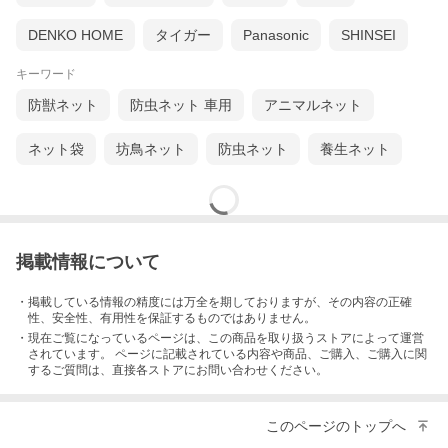
DENKO HOME
タイガー
Panasonic
SHINSEI
キーワード
防獣ネット
防虫ネット 車用
アニマルネット
ネット袋
坊鳥ネット
防虫ネット
養生ネット
掲載情報について
・掲載している情報の精度には万全を期しておりますが、その内容の正確
性、安全性、有用性を保証するものではありません。
・現在ご覧になっているページは、この
商品
を取り扱うストアによって運営
されています。 ページに記載されている内容
や商品、ご購入
、ご購入に関
するご質問は、直接各ストアにお問い合わせください。
このページのトップへ