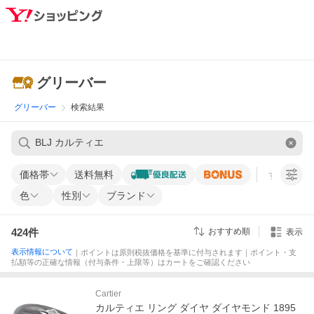
グリーバー
グリーバー
検索結果
価格帯
送料無料
すべての条
色
性別
ブランド
424
件
おすすめ順
表示
表示情報について
｜ポイントは原則税抜価格を基準に付与されます｜ポイント・支
払額等の正確な情報（付与条件・上限等）はカートをご確認ください
Cartier
カルティエ リング ダイヤ ダイヤモンド 1895