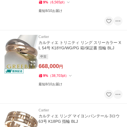
9
%
（
6,565
pt
）
最短8/10お届け
Cartier
カルティエ トリニティ リング スリーカラー X
L 54号 K18YG/WG/PG 箱/保証書 指輪 BLJ
中古
668,000
円
9
%
（
38,703
pt
）
最短8/10お届け
Cartier
カルティエ リング マイヨンパンテール 3ロウ
63号 K18PG 指輪 BLJ