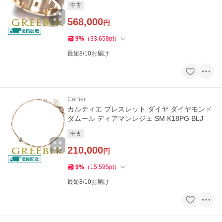
中古
568,000
円
9
%
（
33,658
pt
）
最短8/10お届け
Cartier
カルティエ ブレスレット ダイヤ ダイヤモンド
ダムール ディアマンレジェ SM K18PG BLJ
中古
210,000
円
9
%
（
15,595
pt
）
最短8/10お届け