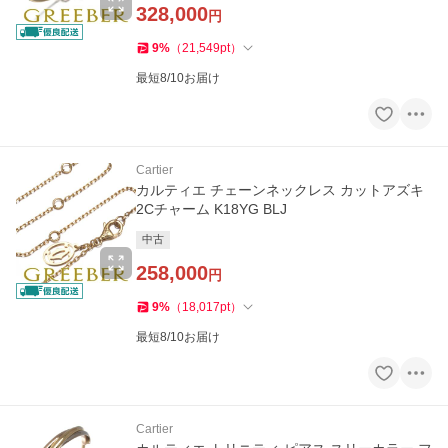
328,000
円
9
%
（
21,549
pt
）
最短8/10お届け
Cartier
カルティエ チェーンネックレス カットアズキ
2Cチャーム K18YG BLJ
中古
258,000
円
9
%
（
18,017
pt
）
最短8/10お届け
Cartier