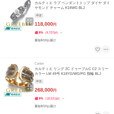
カルティエ ラブ ペンダントトップ ダイヤ ダイ
ヤモンド チャーム K18WG BLJ
中古
118,000
円
9
%
（
9,707
pt
）
最短8/10お届け
Cartier
カルティエ リング 2C ドゥーブルC C2 スリー
カラー LM 49号 K18YG/WG/PG 指輪 BLJ
中古
268,000
円
9
%
（
18,521
pt
）
最短8/10お届け