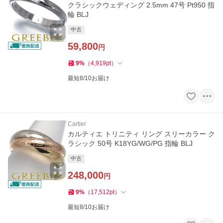
クラシックウェディング 2.5mm 47号 Pt950 指
輪 BLJ
中古
59,800
円
9
%
（
4,919
pt
）
最短8/10お届け
Cartier
カルティエ トリニティ リング スリーカラー ク
ラシック 50号 K18YG/WG/PG 指輪 BLJ
中古
248,000
円
9
%
（
17,512
pt
）
最短8/10お届け