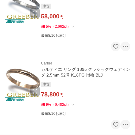
中古
58,000
円
5
%
（
2,662
pt
）
最短8/10お届け
Cartier
カルティエ リング 1895 クラシックウェディン
グ 2.5mm 52号 K18PG 指輪 BLJ
中古
78,800
円
9
%
（
6,482
pt
）
最短8/10お届け