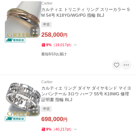
Cartier
カルティエ トリニティ リング スリーカラー S
M 54号 K18YG/WG/PG 指輪 BLJ
中古
258,000
円
9
%
（
18,017
pt
）
最短8/10お届け
Cartier
カルティエ リング ダイヤ ダイヤモンド マイヨ
ンパンテール 3ロウ ハーフ 55号 K18WG 修理
証明書 指輪 BLJ
中古
698,000
円
9
%
（
40,217
pt
）