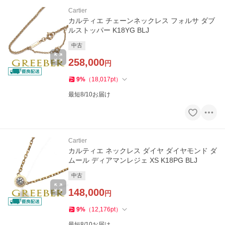
Cartier
カルティエ チェーンネックレス フォルサ ダブ
ルストッパー K18YG BLJ
中古
258,000
円
9
%
（
18,017
pt
）
最短8/10お届け
Cartier
カルティエ ネックレス ダイヤ ダイヤモンド ダ
ムール ディアマンレジェ XS K18PG BLJ
中古
148,000
円
9
%
（
12,176
pt
）
最短8/10お届け