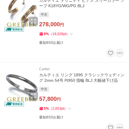
カルティエ トリニティ ピアス スリーカラー フ
ープ K18YG/WG/PG BLJ
中古
278,000
円
9
%
（
19,026
pt
）
最短8/10お届け
Cartier
カルティエ リング 1895 クラシックウェディン
グ 2mm 54号 Pt950 指輪 BLJ 大幅値下げ品
中古
57,800
円
5
%
（
2,653
pt
）
最短8/10お届け