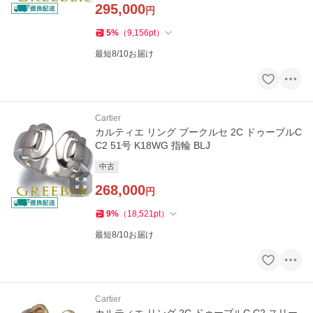
295,000
円
5
%
（
9,156
pt
）
最短8/10お届け
Cartier
カルティエ リング ブークルセ 2C ドゥーブルC
C2 51号 K18WG 指輪 BLJ
中古
268,000
円
9
%
（
18,521
pt
）
最短8/10お届け
Cartier