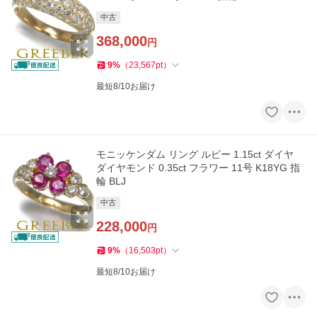
中古
368,000
円
9
%
（
23,567
pt
）
最短8/10お届け
モニッケンダム リング ルビー 1.15ct ダイヤ
ダイヤモンド 0.35ct フラワー 11号 K18YG 指
輪 BLJ
中古
228,000
円
9
%
（
16,503
pt
）
最短8/10お届け