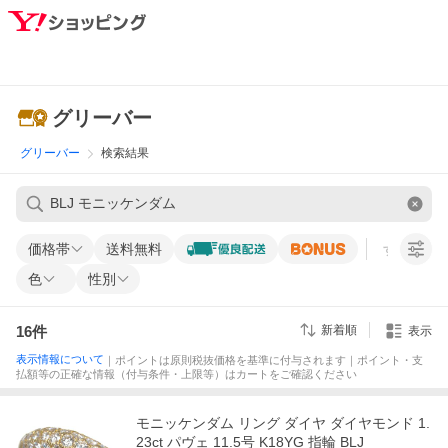
グリーバー
グリーバー
検索結果
価格帯
送料無料
すべての条
色
性別
16
件
新着順
表示
表示情報について
｜ポイントは原則税抜価格を基準に付与されます｜ポイント・支
払額等の正確な情報（付与条件・上限等）はカートをご確認ください
モニッケンダム リング ダイヤ ダイヤモンド 1.
23ct パヴェ 11.5号 K18YG 指輪 BLJ