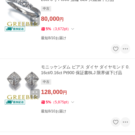
中古
80,000
円
5
%
（
3,672
pt
）
最短8/10お届け
モニッケンダム ピアス ダイヤ ダイヤモンド 0.
16ct/0.16ct Pt900 保証書BLJ 限界値下げ品
中古
128,000
円
5
%
（
5,875
pt
）
最短8/10お届け