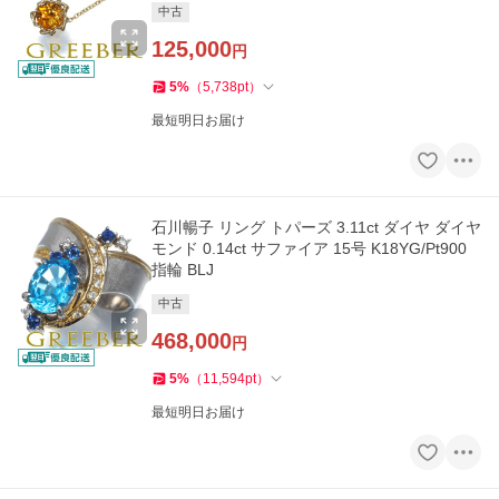
中古
125,000
円
5
%
（
5,738
pt
）
最短明日お届け
石川暢子 リング トパーズ 3.11ct ダイヤ ダイヤ
モンド 0.14ct サファイア 15号 K18YG/Pt900
指輪 BLJ
中古
468,000
円
5
%
（
11,594
pt
）
最短明日お届け