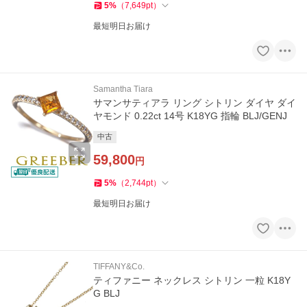
5
%
（
7,649
pt
）
最短明日お届け
Samantha Tiara
サマンサティアラ リング シトリン ダイヤ ダイ
ヤモンド 0.22ct 14号 K18YG 指輪 BLJ/GENJ
中古
59,800
円
5
%
（
2,744
pt
）
最短明日お届け
TIFFANY&Co.
ティファニー ネックレス シトリン 一粒 K18Y
G BLJ