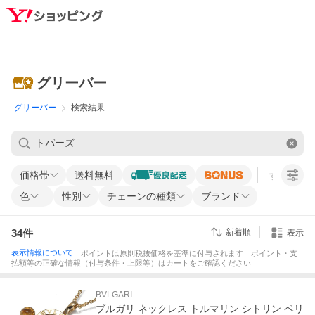
グリーバー
グリーバー
検索結果
価格帯
送料無料
すべての条
色
性別
チェーンの種類
ブランド
34
件
新着順
表示
表示情報について
｜ポイントは原則税抜価格を基準に付与されます｜ポイント・支
払額等の正確な情報（付与条件・上限等）はカートをご確認ください
BVLGARI
ブルガリ ネックレス トルマリン シトリン ペリ