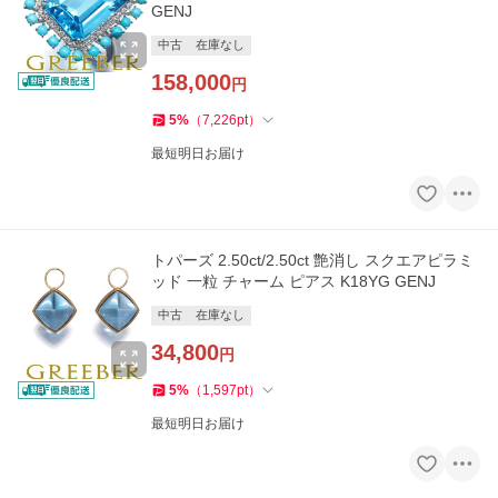
GENJ
中古
在庫なし
158,000
円
5
%
（
7,226
pt
）
最短明日お届け
トパーズ 2.50ct/2.50ct 艶消し スクエアピラミ
ッド 一粒 チャーム ピアス K18YG GENJ
中古
在庫なし
34,800
円
5
%
（
1,597
pt
）
最短明日お届け