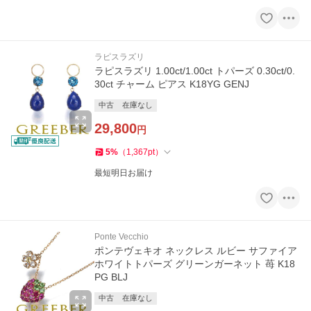
ラピスラズリ
ラピスラズリ 1.00ct/1.00ct トパーズ 0.30ct/0.
30ct チャーム ピアス K18YG GENJ
中古
在庫なし
29,800
円
5
%
（
1,367
pt
）
最短明日お届け
Ponte Vecchio
ポンテヴェキオ ネックレス ルビー サファイア
ホワイトトパーズ グリーンガーネット 苺 K18
PG BLJ
中古
在庫なし