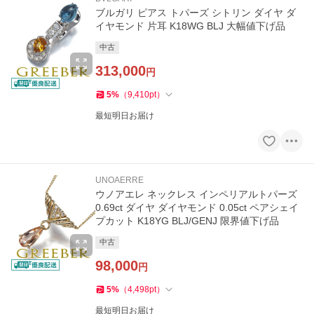
ブルガリ ピアス トパーズ シトリン ダイヤ ダ
イヤモンド 片耳 K18WG BLJ 大幅値下げ品
中古
313,000
円
5
%
（
9,410
pt
）
最短明日お届け
UNOAERRE
ウノアエレ ネックレス インペリアルトパーズ
0.69ct ダイヤ ダイヤモンド 0.05ct ペアシェイ
プカット K18YG BLJ/GENJ 限界値下げ品
中古
98,000
円
5
%
（
4,498
pt
）
最短明日お届け