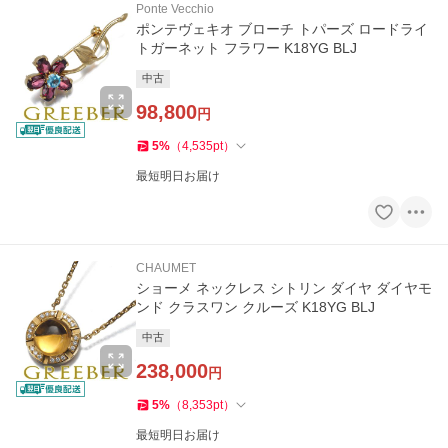
Ponte Vecchio
ポンテヴェキオ ブローチ トパーズ ロードライ
トガーネット フラワー K18YG BLJ
中古
98,800
円
5
%
（
4,535
pt
）
最短明日お届け
CHAUMET
ショーメ ネックレス シトリン ダイヤ ダイヤモ
ンド クラスワン クルーズ K18YG BLJ
中古
238,000
円
5
%
（
8,353
pt
）
最短明日お届け