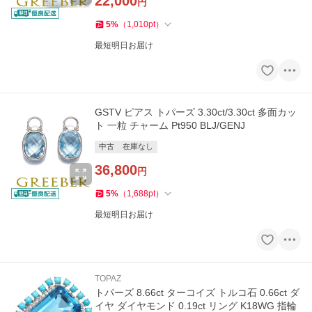
22,000
円
5
%
（
1,010
pt
）
最短明日お届け
GSTV ピアス トパーズ 3.30ct/3.30ct 多面カッ
ト 一粒 チャーム Pt950 BLJ/GENJ
中古
在庫なし
36,800
円
5
%
（
1,688
pt
）
最短明日お届け
TOPAZ
トパーズ 8.66ct ターコイズ トルコ石 0.66ct ダ
イヤ ダイヤモンド 0.19ct リング K18WG 指輪