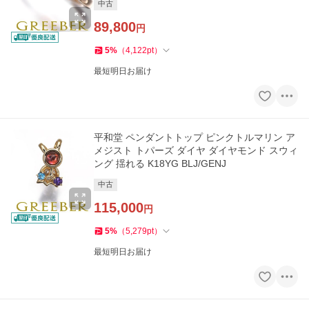
中古
89,800
円
5
%
（
4,122
pt
）
最短明日お届け
平和堂 ペンダントトップ ピンクトルマリン ア
メジスト トパーズ ダイヤ ダイヤモンド スウィ
ング 揺れる K18YG BLJ/GENJ
中古
115,000
円
5
%
（
5,279
pt
）
最短明日お届け