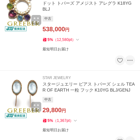
ドット トパーズ アメジスト アレグラ K18YG
BLJ
中古
538,000
円
5
%
（
12,580
pt
）
最短明日お届け
STAR JEWELRY
スタージュエリー ピアス トパーズ シェル TEA
R OF EARTH 一粒 フック K10YG BLJ/GENJ
中古
29,800
円
5
%
（
1,367
pt
）
最短明日お届け