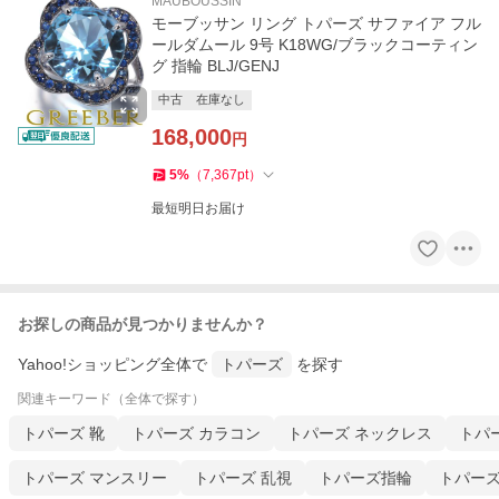
MAUBOUSSIN
モーブッサン リング トパーズ サファイア フル
ールダムール 9号 K18WG/ブラックコーティン
グ 指輪 BLJ/GENJ
中古
在庫なし
168,000
円
5
%
（
7,367
pt
）
最短明日お届け
お探しの商品が見つかりませんか？
Yahoo!ショッピング全体で
トパーズ
を探す
関連キーワード（全体で探す）
トパーズ 靴
トパーズ カラコン
トパーズ ネックレス
トパ
トパーズ マンスリー
トパーズ 乱視
トパーズ指輪
トパーズ