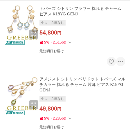
トパーズ シトリン フラワー 揺れる チャーム
ピアス K18YG GENJ
中古
在庫なし
54,800
円
5
%
（
2,515
pt
）
最短明日お届け
アメジスト シトリン ペリドット トパーズ マル
チカラー 揺れる チャーム 片耳 ピアス K18YG
GENJ
中古
在庫なし
49,800
円
5
%
（
2,285
pt
）
最短明日お届け