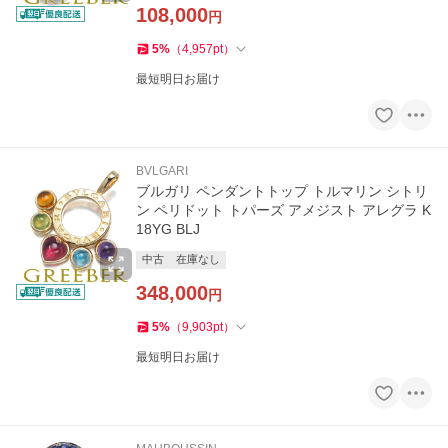
108,000
円
5
%
（
4,957
pt
）
最短明日お届け
BVLGARI
ブルガリ ペンダントトップ トルマリン シトリ
ン ペリドット トパーズ アメジスト アレグラ K
18YG BLJ
中古
在庫なし
348,000
円
5
%
（
9,903
pt
）
最短明日お届け