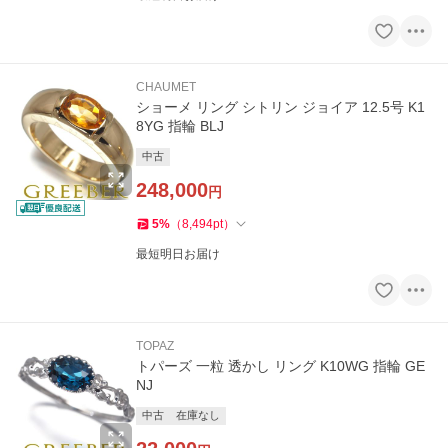
CHAUMET
ショーメ リング シトリン ジョイア 12.5号 K1
8YG 指輪 BLJ
中古
248,000
円
5
%
（
8,494
pt
）
最短明日お届け
TOPAZ
トパーズ 一粒 透かし リング K10WG 指輪 GE
NJ
中古
在庫なし