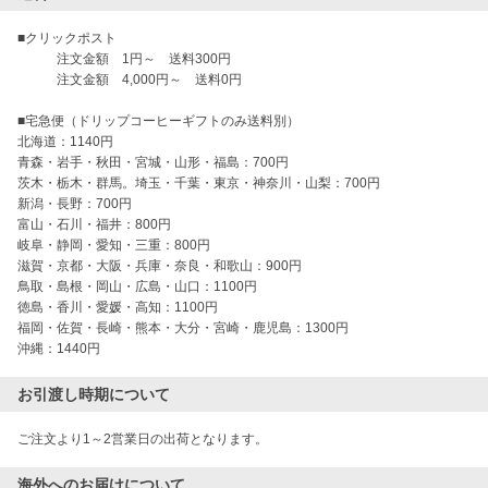
■クリックポスト

　　　注文金額　1円～　送料300円

　　　注文金額　4,000円～　送料0円

■宅急便（ドリップコーヒーギフトのみ送料別）

北海道：1140円

青森・岩手・秋田・宮城・山形・福島：700円

茨木・栃木・群馬。埼玉・千葉・東京・神奈川・山梨：700円

新潟・長野：700円

富山・石川・福井：800円

岐阜・静岡・愛知・三重：800円

滋賀・京都・大阪・兵庫・奈良・和歌山：900円

鳥取・島根・岡山・広島・山口：1100円

徳島・香川・愛媛・高知：1100円

福岡・佐賀・長崎・熊本・大分・宮崎・鹿児島：1300円

沖縄：1440円
お引渡し時期について
海外へのお届けについて