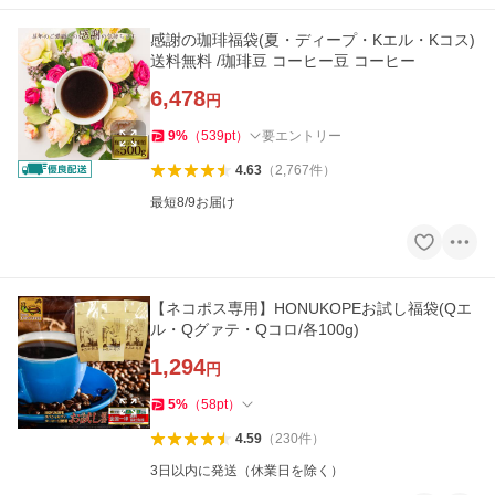
感謝の珈琲福袋(夏・ディープ・Kエル・Kコス)
送料無料 /珈琲豆 コーヒー豆 コーヒー
6,478
円
9
%
（
539
pt
）
要エントリー
4.63
（
2,767
件
）
最短8/9お届け
【ネコポス専用】HONUKOPEお試し福袋(Qエ
ル・Qグァテ・Qコロ/各100g)
1,294
円
5
%
（
58
pt
）
4.59
（
230
件
）
3日以内に発送（休業日を除く）