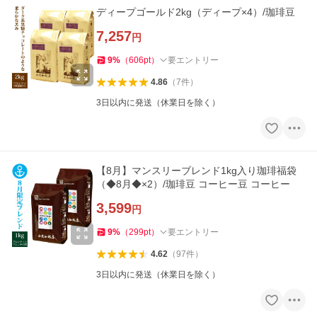
ディープゴールド2kg（ディープ×4）/珈琲豆
7,257
円
9
%
（
606
pt
）
要エントリー
4.86
（
7
件
）
3日以内に発送（休業日を除く）
【8月】マンスリーブレンド1kg入り珈琲福袋
（◆8月◆×2）/珈琲豆 コーヒー豆 コーヒー
3,599
円
9
%
（
299
pt
）
要エントリー
4.62
（
97
件
）
3日以内に発送（休業日を除く）