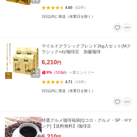
4.60
（
62
件
）
3日以内に発送（休業日を除く）
マイルドクラシックブレンド2kg入セット(Mク
ラシック×4)/珈琲豆 加藤珈琲
6,210
円
9
%
（
519
pt
）
要エントリー
4.71
（
14
件
）
3日以内に発送（休業日を除く）
特選グルメ珈琲福袋[Qコロ・グルメ・SP・Hマ
ンデ]【送料無料】/珈琲豆
6,210