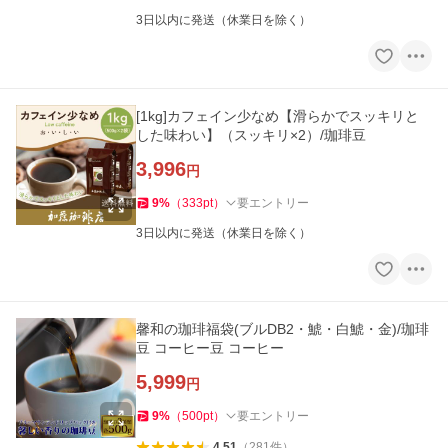
3日以内に発送（休業日を除く）
[1kg]カフェイン少なめ【滑らかでスッキリと
した味わい】（スッキリ×2）/珈琲豆
3,996
円
9
%
（
333
pt
）
要エントリー
3日以内に発送（休業日を除く）
馨和の珈琲福袋(ブルDB2・鯱・白鯱・金)/珈琲
豆 コーヒー豆 コーヒー
5,999
円
9
%
（
500
pt
）
要エントリー
4.51
（
281
件
）