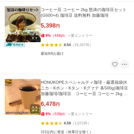
コーヒー豆 コーヒー 2kg 怒涛の珈琲豆セット
(G500×4) 珈琲豆 送料無料 加藤珈琲
5,398
円
9
%
（
448
pt
）
要エントリー
4.54
（
16,347
件
）
最短8/9お届け
HONUKOPEスペシャルティ珈琲・厳選福袋(K
ニカ・Kホン・Kタン・Kグァテ 各500g)珈琲豆
加藤珈琲/珈琲豆 コーヒー豆 コーヒー 2kg 福
袋
6,478
円
9
%
（
539
pt
）
要エントリー
4.59
（
1,072
件
）
3日以内に発送（休業日を除く）