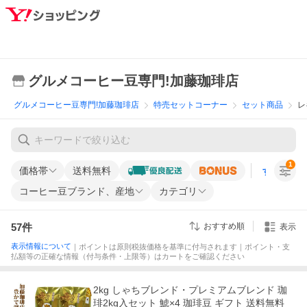
グルメコーヒー豆専門!加藤珈琲店
グルメコーヒー豆専門!加藤珈琲店
特売セットコーナー
セット商品
レ
1
価格帯
送料無料
すべての条
コーヒー豆ブランド、産地
カテゴリ
57
件
おすすめ順
表示
表示情報について
｜ポイントは原則税抜価格を基準に付与されます｜ポイント・支
払額等の正確な情報（付与条件・上限等）はカートをご確認ください
2kg しゃちブレンド・プレミアムブレンド 珈
琲2kg入セット 鯱×4 珈琲豆 ギフト 送料無料