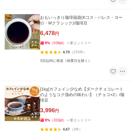
おもいっきり珈琲福袋(Kコス・パレス・ヨー
ロ・Mクラシック)/珈琲豆
6,478
円
9
%
（
539
pt
）
要エントリー
4.70
（
370
件
）
3日以内に発送（休業日を除く）
[1kg]カフェイン少なめ【ダークチョコレート
のようなコク強めの味わい】（チョコ×2）/珈
琲豆
3,996
円
9
%
（
333
pt
）
要エントリー
4.67
（
3
件
）