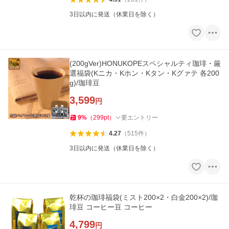
3日以内に発送（休業日を除く）
(200gVer)HONUKOPEスペシャルティ珈琲・厳
選福袋(Kニカ・Kホン・Kタン・Kグァテ 各200
g)/珈琲豆
3,599
円
9
%
（
299
pt
）
要エントリー
4.27
（
515
件
）
3日以内に発送（休業日を除く）
乾杯の珈琲福袋(ミスト200×2・白金200×2)/珈
琲豆 コーヒー豆 コーヒー
4,799
円