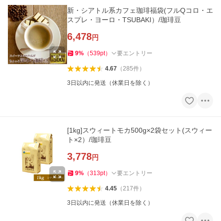
新・シアトル系カフェ珈琲福袋(フルQコロ・エ
スプレ・ヨーロ・TSUBAKI）/珈琲豆
6,478
円
9
%
（
539
pt
）
要エントリー
4.67
（
285
件
）
3日以内に発送（休業日を除く）
[1kg]スウィートモカ500g×2袋セット(スウィー
ト×2）/珈琲豆
3,778
円
9
%
（
313
pt
）
要エントリー
4.45
（
217
件
）
3日以内に発送（休業日を除く）