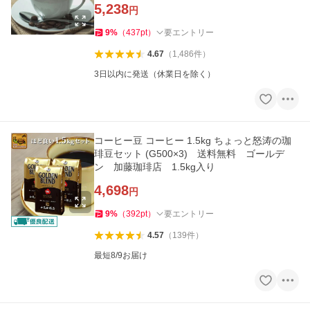
5,238
円
9
%
（
437
pt
）
要エントリー
4.67
（
1,486
件
）
3日以内に発送（休業日を除く）
コーヒー豆 コーヒー 1.5kg ちょっと怒涛の珈
琲豆セット (G500×3) 送料無料 ゴールデ
ン 加藤珈琲店 1.5kg入り
4,698
円
9
%
（
392
pt
）
要エントリー
4.57
（
139
件
）
最短8/9お届け