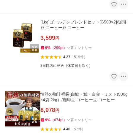
[1kg]ゴールデンブレンドセット[G500×2]/珈琲
豆 コーヒー豆 コーヒー
3,599
円
9
%
（
299
pt
）
要エントリー
4.27
（
519
件
）
3日以内に発送（休業日を除く）
情熱の珈琲福袋(白鯱・鯱・白金・ミスト)500g
×4袋 2kg）/珈琲豆 コーヒー豆 コーヒー
8,078
円
9
%
（
674
pt
）
要エントリー
4.46
（
57
件
）