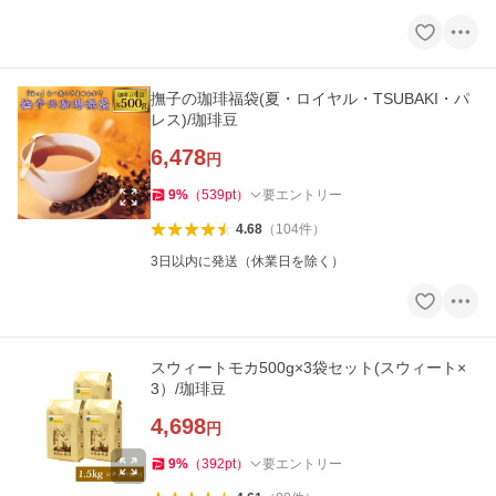
撫子の珈琲福袋(夏・ロイヤル・TSUBAKI・パ
レス)/珈琲豆
6,478
円
9
%
（
539
pt
）
要エントリー
4.68
（
104
件
）
3日以内に発送（休業日を除く）
スウィートモカ500g×3袋セット(スウィート×
3）/珈琲豆
4,698
円
9
%
（
392
pt
）
要エントリー