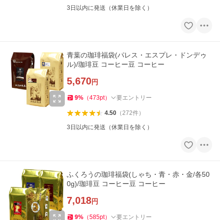
3日以内に発送（休業日を除く）
青葉の珈琲福袋(パレス・エスプレ・ドンデゥ
ル)/珈琲豆 コーヒー豆 コーヒー
5,670
円
9
%
（
473
pt
）
要エントリー
4.50
（
272
件
）
3日以内に発送（休業日を除く）
ふくろうの珈琲福袋(しゃち・青・赤・金/各50
0g)/珈琲豆 コーヒー豆 コーヒー
7,018
円
9
%
（
585
pt
）
要エントリー