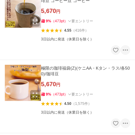
琲豆 コーヒー豆 コーヒー
5,670
円
9
%
（
473
pt
）
要エントリー
4.55
（
416
件
）
3日以内に発送（休業日を除く）
極限の珈琲福袋(Z)(ケニAA・Kタン・ラス/各50
0)/珈琲豆
5,670
円
9
%
（
473
pt
）
要エントリー
4.50
（
1,575
件
）
3日以内に発送（休業日を除く）