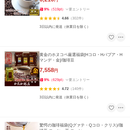
円
9
%
（
519
pt
）
要エントリー
4.66
（
302
件
）
3日以内に発送（休業日を除く）
黄金のホヌコペ厳選福袋[Hコロ・Hパプア・H
マンデ・金]/珈琲豆
7,558
円
9
%
（
629
pt
）
要エントリー
4.72
（
140
件
）
3日以内に発送（休業日を除く）
驚愕の珈琲福袋(Qグァテ・Qコロ・クリス)/珈