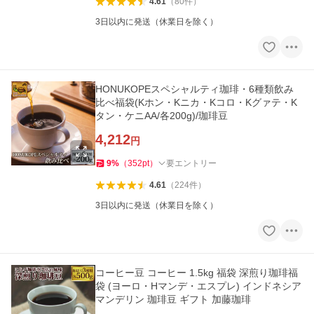
4.61
（
80
件
）
3日以内に発送（休業日を除く）
HONUKOPEスペシャルティ珈琲・6種類飲み
比べ福袋(Kホン・Kニカ・Kコロ・Kグァテ・K
タン・ケニAA/各200g)/珈琲豆
4,212
円
9
%
（
352
pt
）
要エントリー
4.61
（
224
件
）
3日以内に発送（休業日を除く）
コーヒー豆 コーヒー 1.5kg 福袋 深煎り珈琲福
袋 (ヨーロ・Hマンデ・エスプレ) インドネシア
マンデリン 珈琲豆 ギフト 加藤珈琲