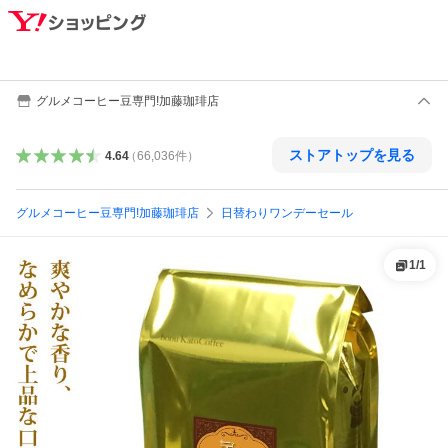
グルメコーヒー豆専門!加藤珈琲店
ストアトップを見る
4.64
（
66,036
件
）
グルメコーヒー豆専門!加藤珈琲店
日替わりワンデーセール
1
/
1