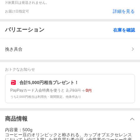
※休業日は発送されません。
詳細を見る
お届け日指定可
バリエーション
在庫を確認
挽き具合
おトクなお知らせ
合計5,000円相当プレゼント！
2,793
0
PayPayカード入会特典を使うと
円
円
うち2,000円相当は利用先・期間限定。他条件あり
商品情報
内容量：500g
コーヒー豆のオリンピックと称される、カップオブエクセレンス
において上位に入賞した超良質な希少豆（全世界のコーヒー生産