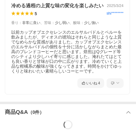
冷める過程の上質な味の変化を楽しみたい
2025/3/24
5
shi********
香り
：
非常に良い
、
苦味
：
少し弱い
、
酸味
：
少し強い
以前カップオブエクセレンスのエルサルバドルとペルーを
飲みましたが、ディオスの琥珀はそれらと同じような上質
でなめらかな質感がありました。カップオブエクセレンス
のエルサルバドルの個性を十分に活かしながらまとめた最
高のブレンドコーヒーだと思います。焙煎はQグレード等
のシティより少しハイ寄りに感じました。淹れたてはとて
も良い香りと甘味が口の中に広がります。冷めていくと上
品な柑橘系の酸味が強くなってきます。時間をかけてゆっ
くりと味わいたい素晴らしいコーヒーです。
いいね
4
商品Q&A
（
0
件）