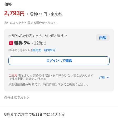
価格
2,793
円
+ 送料
650
円
（
東京都
）
条件により送料が異なる場合があります。
全額PayPay残高で支払い&LINEと連携で
内訳
獲得
5
%
（
128
pt）
獲得のうち4.5%は
利用先・期間限定
ログインして確認
ご注意
表示よりも実際の付与数・付与率が少ない場合があります
詳細
（付与上限、未確定の付与等）
原則税抜価格が対象です。特典詳細は内訳でご確認ください。
条件達成でおトク
8時までの注文で8/11までに発送予定