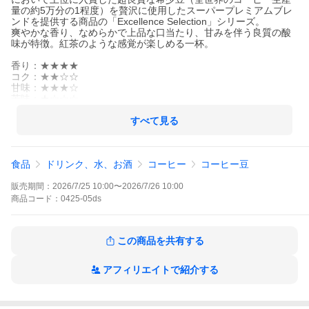
量の約5万分の1程度）を贅沢に使用したスーパープレミアムブレ
ンドを提供する商品の「Excellence Selection」シリーズ。
爽やかな香り、なめらかで上品な口当たり、甘みを伴う良質の酸
味が特徴。紅茶のような感覚が楽しめる一杯。
香り：★★★★
コク：★★☆☆
甘味：★★★☆
苦味：★☆☆☆
酸味：★★★☆
焙煎：中煎り（シティ）
すべて見る
【送料】
3,980円（税込）以上お買い上げで送料無料
食品
ドリンク、水、お酒
コーヒー
コーヒー豆
※北海道・沖縄・一部離島は別途450円（税込）頂戴致します。
※海外発送につきましては私どもからの確認メールにてお確かめ
下さい。
販売期間：
2026/7/25 10:00
〜
2026/7/26 10:00
※代金引換は330円（税込）の手数料がかかります。
商品
コード：
0425-05ds
この商品を共有する
アフィリエイトで紹介する