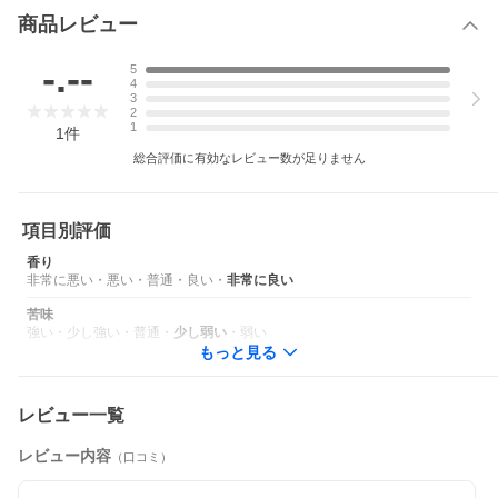
商品レビュー
-.--
5
4
3
2
1
1
件
総合評価に有効なレビュー数が足りません
項目別評価
香り
非常に悪い
・
悪い
・
普通
・
良い
・
非常に良い
苦味
強い
・
少し強い
・
普通
・
少し弱い
・
弱い
もっと見る
レビュー一覧
レビュー内容
（口コミ）