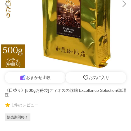
おまかせ比較
お気に入り
《日替り》[500gお得袋]ディオスの琥珀 Excellence Selection/珈琲
豆
1
件のレビュー
販売期間終了