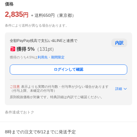
価格
2,835
円
+ 送料
650
円
（
東京都
）
条件により送料が異なる場合があります。
全額PayPay残高で支払い&LINEと連携で
内訳
獲得
5
%
（
131
pt）
獲得のうち4.5%は
利用先・期間限定
ログインして確認
ご注意
表示よりも実際の付与数・付与率が少ない場合があります
詳細
（付与上限、未確定の付与等）
原則税抜価格が対象です。特典詳細は内訳でご確認ください。
条件達成でおトク
8時までの注文で8/12までに発送予定