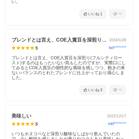
い。
いいね
1
ブレンドとは言え、COE入賞豆を深煎り…
2018/12/8
5
ket********
ブレンドとは言え、COE入賞豆を深煎り(フルシティロー
スト)するのはもったいない気もしたのですが、実際口にし
てみるとCOE入賞豆の個性的な風味を残しつつ、飽きの来
ないバランスのとれたブレンドに仕上がっており感心しま
した。
いいね
3
美味しい
2022/12/17
5
mkf********
いつもホヌコペなど深煎り酸味なしばかり飲んでいたの
で、少し酸味を感じましたが香りやコクもあり美味しかっ