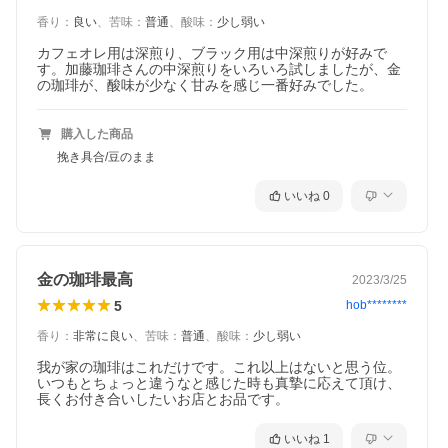
香り
：
良い
、
苦味
：
普通
、
酸味
：
少し弱い
カフェオレ用は深煎り、ブラック用は中深煎りが好みで
す。加藤珈琲さんの中深煎りをいろいろ試しましたが、金
の珈琲が、酸味が少なく甘みを感じ一番好みでした。
購入した商品
挽き具合/豆のまま
いいね
0
金の珈琲最高
2023/3/25
5
hob********
香り
：
非常に良い
、
苦味
：
普通
、
酸味
：
少し弱い
我が家の珈琲はこれだけです。これ以上はないと思う位。
いつもとちょっと違うなと感じた時も真摯に応えて頂け、
長くお付き合いしたいお店とお品です。
いいね
1