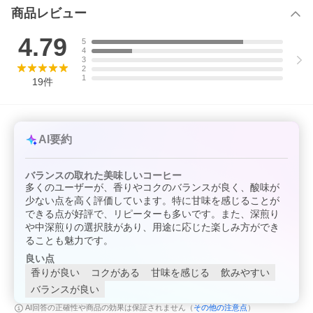
商品レビュー
4.79
5
4
3
2
1
19
件
AI要約
バランスの取れた美味しいコーヒー
多くのユーザーが、香りやコクのバランスが良く、酸味が
少ない点を高く評価しています。特に甘味を感じることが
できる点が好評で、リピーターも多いです。また、深煎り
や中深煎りの選択肢があり、用途に応じた楽しみ方ができ
ることも魅力です。
良い点
香りが良い
コクがある
甘味を感じる
飲みやすい
バランスが良い
その他の注意点
AI回答の正確性や商品の効果は保証されません（
）