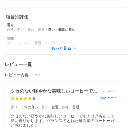
項目別評価
香り
非常に悪い
・
悪い
・
普通
・
良い
・
非常に良い
苦味
強い
・
少し強い
・
普通
・
少し弱い
・
弱い
もっと見る
レビュー一覧
レビュー内容
（口コミ）
クセのない軽やかな美味しいコーヒーです…
2024/6/2
5
rnh********
香り
：
非常に良い
、
苦味
：
普通
、
酸味
：
普通
クセのない軽やかな美味しいコーヒーです！コクもあって
良い香りがします。バランスのとれた最高級のコーヒーだ
と感じました。