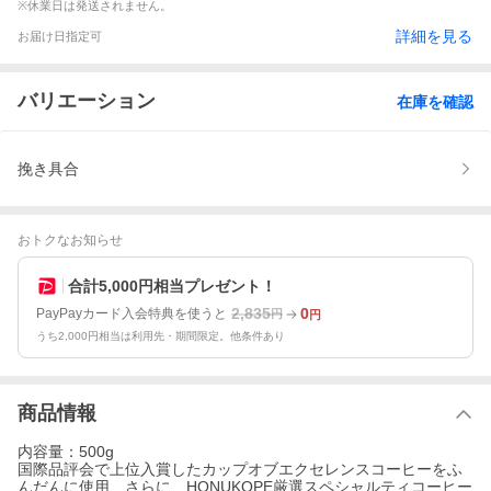
※休業日は発送されません。
詳細を見る
お届け日指定可
バリエーション
在庫を確認
挽き具合
おトクなお知らせ
合計5,000円相当プレゼント！
2,835
0
PayPayカード入会特典を使うと
円
円
うち2,000円相当は利用先・期間限定。他条件あり
商品情報
内容量：500g
国際品評会で上位入賞したカップオブエクセレンスコーヒーをふ
んだんに使用、さらに、HONUKOPE厳選スペシャルティコーヒー