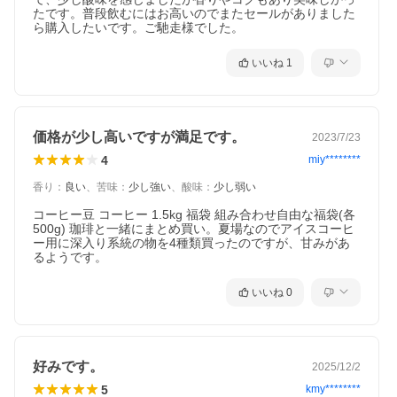
たです。普段飲むにはお高いのでまたセールがありました
ら購入したいです。ご馳走様でした。
いいね
1
価格が少し高いですが満足です。
2023/7/23
4
miy********
香り
：
良い
、
苦味
：
少し強い
、
酸味
：
少し弱い
コーヒー豆 コーヒー 1.5kg 福袋 組み合わせ自由な福袋(各
500g) 珈琲と一緒にまとめ買い。夏場なのでアイスコーヒ
ー用に深入り系統の物を4種類買ったのですが、甘みがあ
るようです。
いいね
0
好みです。
2025/12/2
5
kmy********