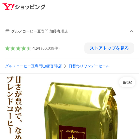
グルメコーヒー豆専門!加藤珈琲店
ストアトップを見る
4.64
（
66,039
件
）
グルメコーヒー豆専門!加藤珈琲店
日替わりワンデーセール
1
/
2