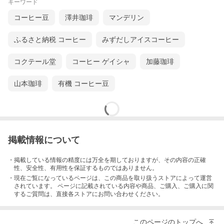
キーワード
コーヒー豆
澤井珈琲
マンデリン
ふるさと納税 コーヒー
みずだしアイスコーヒー
コクテール堂
コーヒー ゲイシャ
加藤珈琲
山本珈琲
有機 コーヒー豆
掲載情報について
・掲載している情報の精度には万全を期しておりますが、その内容の正確
性、安全性、有用性を保証するものではありません。
・現在ご覧になっているページは、この
商品
を取り扱うストアによって運営
されています。 ページに記載されている内容
や商品、ご購入
、ご購入に関
するご質問は、直接各ストアにお問い合わせください。
このページのトップへ