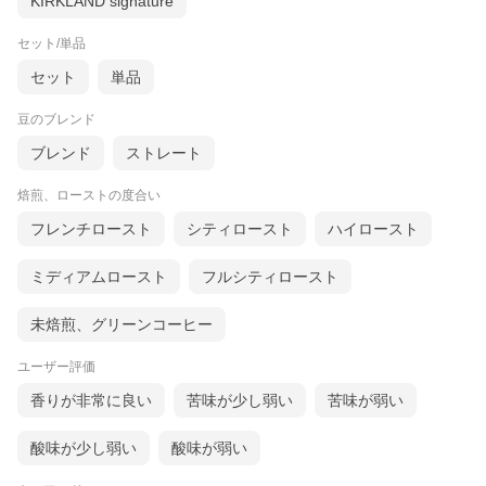
KIRKLAND signature
セット/単品
セット
単品
豆のブレンド
ブレンド
ストレート
焙煎、ローストの度合い
フレンチロースト
シティロースト
ハイロースト
ミディアムロースト
フルシティロースト
未焙煎、グリーンコーヒー
ユーザー評価
香りが非常に良い
苦味が少し弱い
苦味が弱い
酸味が少し弱い
酸味が弱い