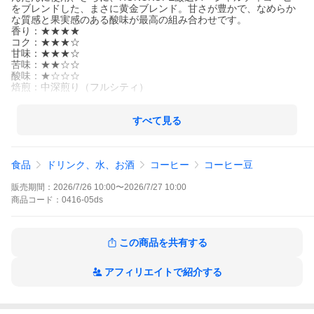
をブレンドした、まさに黄金ブレンド。甘さが豊かで、なめらか
な質感と果実感のある酸味が最高の組み合わせです。
香り：★★★★
コク：★★★☆
甘味：★★★☆
苦味：★★☆☆
酸味：★☆☆☆
焙煎：中深煎り（フルシティ）
3,980円（税込）以上お買い上げで送料無料
※北海道・沖縄・一部離島は別途450円（税込）頂戴致します。
すべて見る
※海外発送につきましては私どもからの確認メールにてお確かめ
下さい。
※代金引換は330円（税込）の手数料がかかります。
食品
ドリンク、水、お酒
コーヒー
コーヒー豆
販売期間：
2026/7/26 10:00
〜
2026/7/27 10:00
商品
コード：
0416-05ds
この商品を共有する
アフィリエイトで紹介する