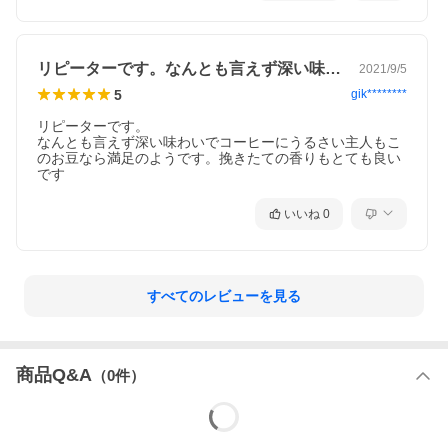
リピーターです。なんとも言えず深い味わ…
2021/9/5
5
gik********
リピーターです。

なんとも言えず深い味わいでコーヒーにうるさい主人もこ
のお豆なら満足のようです。挽きたての香りもとても良い
です
いいね
0
すべてのレビューを見る
商品Q&A
（
0
件）