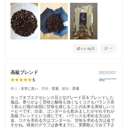
いいね
0
高級ブレンド
2023/10/17
5
dby********
香り
：
非常に良い
、
苦味
：
普通
、
酸味
：
普通
カップオブエクセレンス豆とQグレード豆をブレンドした
逸品。香りがよく苦味と酸味も強くなくコクもバランス良
く飲んだ後の余韻に甘味を感じることの出来る美味しいコ
ーヒーです。白金、ゴンダールも飲みましたがそれぞれが
高級ブレンドという感じです。バランスを求める方は白
金、コクを求める方はゴンダール、甘味を求める方は金で
すかね。味覚のグラフは参考までに。実際飲んでみて下さ