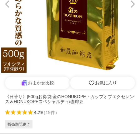
おまかせ比較
お気に入り
《日替り》[500gお得袋]金のHONUKOPE・カップオブエクセレン
ス＆HONUKOPEスペシャルティ/珈琲豆
4.79
（
19
件
）
販売期間終了