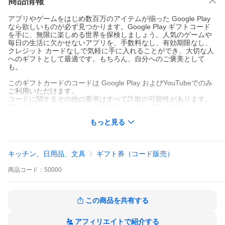
商品情報
アプリやゲームをはじめ数百万のアイテムが揃った Google Play
なら欲しいものが必ず見つかります。Google Play ギフトコード
を手に、無限に楽しめる世界を探検しましょう。人気のゲームや
毎日の生活に欠かせないアプリを、手数料なし、有効期限なし、
クレジット カードなしで気軽に手に入れることができ、大切な人
へのギフトとして最適です。もちろん、自分へのご褒美として
も。
このギフトカードのコードは Google Play およびYouTubeでのみ
ご利用いただけます。
コードに関するその他の要求はすべて詐欺の可能性があります。
詳しくは、play.google.com/giftcardscam をご覧ください。
もっと見る
利用するには、Play ストア アプリまたは play.google.com でコー
ドを入力してください。
○利用規約
このギフトカードは グーグル・ペイメント合同会社（「GPJ」）
キッチン、日用品、文具
ギフト券（コード販売）
が発行するものです。利用規約およびプライバシーポリシーは pla
y.google.com/jp-card-termsをご覧ください。１３歳以上の日本の
商品
コード：
50000
居住者にのみ有効です。ご利用には Google ペイメントのアカウ
ントとインターネットアクセスが必要です。このギフトカードの
コードは Google Play および YouTube
TM
でのみご利用いただけ
ます。コードに関するその他の要求はすべて詐欺の可能性があり
この商品を共有する
ます。詳しくは、play.google.com/giftcardscam をご覧ください。
デバイス、定期購読のご購入には使用できないことがあります。
その他の制限が適用される場合が あります。手数料や使用期限は
アフィリエイトで紹介する