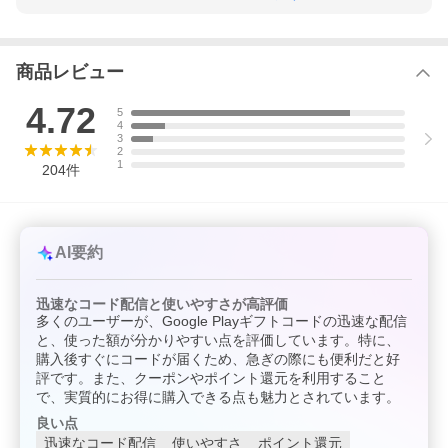
ありません。法律上必要な場合を除き返金や他のカードとの交換
はできません。クレジットアカウントにはチャージできません。
カードの金額を補充または返金することはできません。Google Pl
ay以外のアカウントにチャージすることはできません。転売、交
換、譲渡することはできません。カードの紛失盗難等については
商品レビュー
お客様の責任となります。残高確認等のお問い合わせは、support.
google.com/googleplay/go/cardhelp、Google Inc.,1600 Amphithe
4.72
5
atre Parkway, Mountain View, CA 143943までお願いします。
4
3
Android、Google Play、Google Play ロゴおよび YouTube は Goo
2
gle LLC の商標です。
1
204
件
以下のメールアドレスから送信していますので、
受信許可設定をされているお客様にはお手数を
おかけいたしますが、以下メールアドレスの設定をお願いいたし
ます。
AI要約
メールアドレス：gpdigitalcode_yahoo@yosgiftcode.com
迅速なコード配信と使いやすさが高評価
〇当店でのお買い物について
多くのユーザーが、Google Playギフトコードの迅速な配信
ご注文後Google Play ギフトコード
と、使った額が分かりやすい点を評価しています。特に、
をEメールにて配信いたします。
購入後すぐにコードが届くため、急ぎの際にも便利だと好
当店を初めてご利用のお客様は必ず
評です。また、クーポンやポイント還元を利用すること
お買い物ガイド
をご確認のうえ
で、実質的にお得に購入できる点も魅力とされています。
ご注文をお願いいたします。
良い点
迅速なコード配信
使いやすさ
ポイント還元