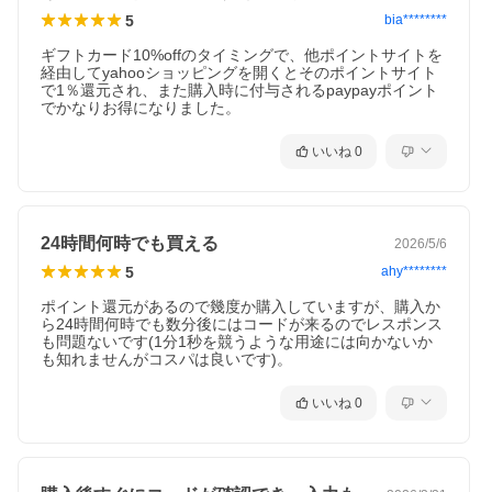
5
bia********
ギフトカード10%offのタイミングで、他ポイントサイトを
経由してyahooショッピングを開くとそのポイントサイト
で1％還元され、また購入時に付与されるpaypayポイント
でかなりお得になりました。
いいね
0
24時間何時でも買える
2026/5/6
5
ahy********
ポイント還元があるので幾度か購入していますが、購入か
ら24時間何時でも数分後にはコードが来るのでレスポンス
も問題ないです(1分1秒を競うような用途には向かないか
も知れませんがコスパは良いです)。
いいね
0