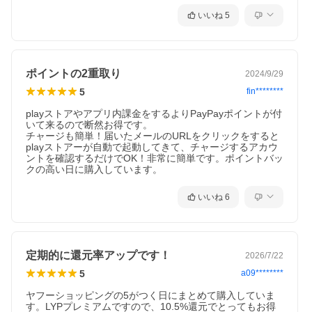
いいね
5
ポイントの2重取り
2024/9/29
5
fin********
playストアやアプリ内課金をするよりPayPayポイントが付
いて来るので断然お得です。

チャージも簡単！届いたメールのURLをクリックをすると
playストアーが自動で起動してきて、チャージするアカウ
ントを確認するだけでOK！非常に簡単です。ポイントバッ
クの高い日に購入しています。
いいね
6
定期的に還元率アップです！
2026/7/22
5
a09********
ヤフーショッピングの5がつく日にまとめて購入していま
す。LYPプレミアムですので、10.5%還元でとってもお得