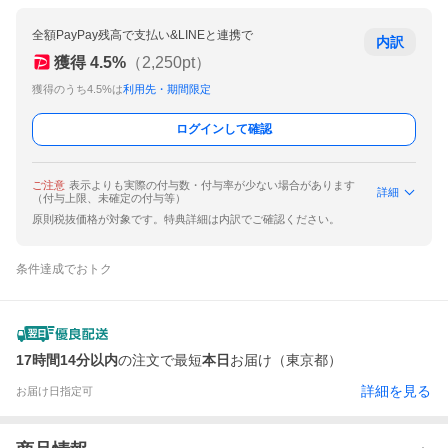
全額PayPay残高で支払い&LINEと連携で
内訳
獲得
4.5
%
（
2,250
pt）
獲得のうち4.5%は
利用先・期間限定
ログインして確認
ご注意
表示よりも実際の付与数・付与率が少ない場合があります
詳細
（付与上限、未確定の付与等）
原則税抜価格が対象です。特典詳細は内訳でご確認ください。
条件達成でおトク
17時間14分以内
の注文で最短
本日
お届け（東京都）
詳細を見る
お届け日指定可