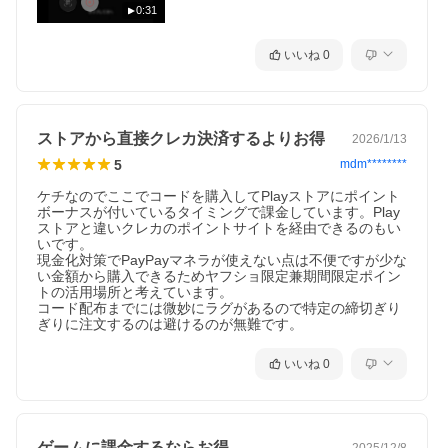
0:31
いいね
0
ストアから直接クレカ決済するよりお得
2026/1/13
5
mdm********
ケチなのでここでコードを購入してPlayストアにポイント
ボーナスが付いているタイミングで課金しています。Play
ストアと違いクレカのポイントサイトを経由できるのもい
いです。

現金化対策でPayPayマネラが使えない点は不便ですが少な
い金額から購入できるためヤフショ限定兼期間限定ポイン
トの活用場所と考えています。

コード配布までには微妙にラグがあるので特定の締切ぎり
ぎりに注文するのは避けるのが無難です。
いいね
0
ゲームに課金するならお得
2025/12/8