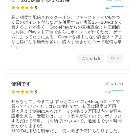
5
wat********
高い頻度で配信されるクーポン、ファーストデイや5のつ
く日のポイント付加などを併用すると実質15～20%は安く
買えることが多く、GoolePlayからの直接課金より圧倒的
にお得。Playストア側でさらにポイントが付くため、ゲー
ムによってたまにある、Googleを経由しない課金ストアよ
りも得になる場合が多い。購入手続きからコード配信も早
い。
いいね
5
便利です
2024/12/11
5
miu********
知らなくて、今までは ずっとコンビニかGoogleストアで
買ってたけど··もうコレは便利です。初回は限度２万円、
翌々月まで制約はあるけど、その後は５万円以内で金額も
設定出来る。受取りは、コード番号が届くので、ポチッと
するだけで簡単。（即納ではないので、通知まで少々時間
がかかりますが)

月間の利用額も明確だし、使い過ぎ予防にもなりました。