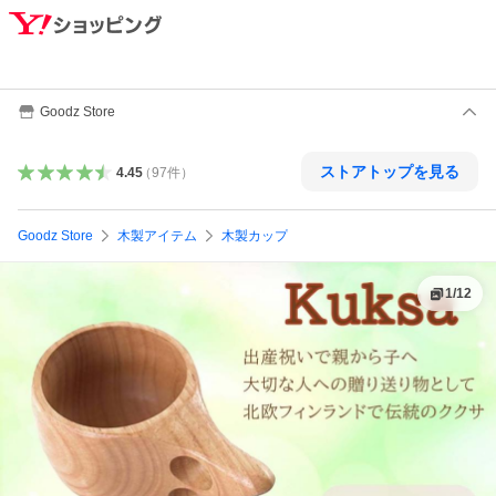
Goodz Store
ストアトップを見る
4.45
（
97
件
）
Goodz Store
木製アイテム
木製カップ
1
/
12