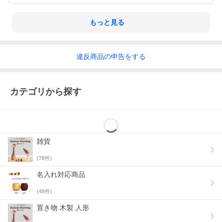
もっと見る
違反
商品の
申告をする
カテゴリから探す
雑貨
(
78
件)
名入れ対応商品
(
48
件)
置き物 木製 人形