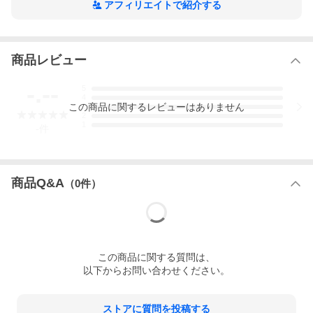
アフィリエイトで紹介する
●●木製カップのページはこちら！●●
ギフトには、名入れ対応品がおススメ!!
＜木のマグカップ のその他の製品はこちら＞
●北欧伝統のkuksa(ククサ)"名入れ"対応品
商品レビュー
「タイプＡ」
「タイプＢ」
「タイプＣ」
「タイプＤ」
「タイプ
Ｅ」
●北欧伝統のkuksa(ククサ)(名入れ無し)
-.--
5
「タイプＡ」
「タイプＢ」
「タイプＣ」
「タイプＤ」
「タイプ
4
この
商品
に関するレビューはありません
Ｅ」
3
2
●木製 エッグカップタイプ"名入れ"対応
1
-
件
「エッグ・lightカラー」
「エッグ・darkカラー」
●木製 フリーカップタイプ"名入れ"対応
「フリー・lightカラー」
「フリー・darkカラー」
●木製 ロングカップタイプ"名入れ"対応
「ロング・lightカラー」
「ロング・darkカラー」
商品Q&A
（
0
件）
この
商品
に関する質問は、
以下からお問い合わせください。
ストアに質問を投稿する