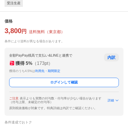
受注生産
価格
3,800
円
送料無料
（
東京都
）
条件により送料が異なる場合があります。
全額PayPay残高で支払い&LINEと連携で
内訳
獲得
5
%
（
173
pt）
獲得のうち4.5%は
利用先・期間限定
ログインして確認
ご注意
表示よりも実際の付与数・付与率が少ない場合があります
詳細
（付与上限、未確定の付与等）
原則税抜価格が対象です。特典詳細は内訳でご確認ください。
条件達成でおトク