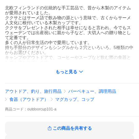
北欧フィンランドの伝統的な手工芸品で、昔から木製のアイテム
が愛用されていました。
ククサとはサーメ語で飲み物の源という意味で、古くからサーメ
人文化に根付いている木製カップです。
ククサをプレゼントされた相手は幸せになると言われ、今でもス
ウェーデンでは出産祝いに親から子など、大切人への贈り物とし
て定番です。
多くの人が日常生活の中で愛用しています。
持ち手部分のデザインもシングルから２穴といろいろ。5種類の中
からお選びください。
キャンプやアウトドアで、コーヒーやスープなど飲む際の食器と
しても使われています。
もっと見る
●サイズ（cm）
タイプA：15×9×6.5 タイプB：15.5×9×6.5 タイプC：16.9×9×
6.5
タイプD：13×8.5×5.5 タイプE：18×10.5×6
アウトドア、釣り、旅行用品
バーベキュー、調理用品
※天然素材の為、木目・色合いに個体差があります。
また、実物とご使用端末の画面の色合いと異なる場合がありま
食器（アウトドア）
マグカップ、コップ
す。
商品
コード：
outdoorcup101-a
●配送料について
こちらの商品は、商品・ストアレビュー投稿で、基本送料無料に
させて頂いております。
但し、一部の地域への配送料が高額な為、別途追加料金を頂いて
この商品を共有する
おります。ご了承ください。