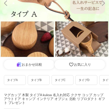
おまかせ比較
お気に入り
タイプA
タイプB
タイプC
タイプD
タイ
マグカップ 木製 タイプA kuksa 名入れ対応 ククサ コップ カップ
アウトドア キャンプ インテリア オブジェ 北欧 リプロダクト ギフ
ト プレゼント