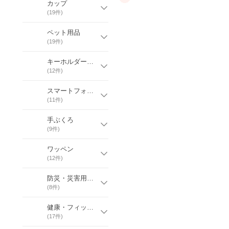
カップ
(
19
件)
ペット用品
(
19
件)
キーホルダー・小物入れ
(
12
件)
スマートフォン グッズ
(
11
件)
手ぶくろ
(
9
件)
ワッペン
(
12
件)
防災・災害用商品
(
8
件)
健康・フィットネス・スポーツ・介護用品
(
17
件)