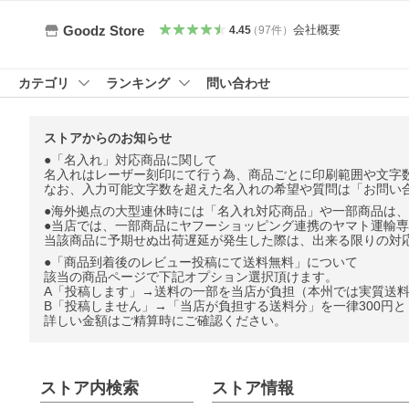
会社概要
Goodz Store
4.45
（
97
件
）
カテゴリ
ランキング
問い合わせ
ストアからのお知らせ
●「名入れ」対応商品に関して
名入れはレーザー刻印にて行う為、商品ごとに印刷範囲や文字
なお、入力可能文字数を超えた名入れの希望や質問は「お問い
●海外拠点の大型連休時には「名入れ対応商品」や一部商品は、
●当店では、一部商品にヤフーショッピング連携のヤマト運輸
当該商品に予期せぬ出荷遅延が発生した際は、出来る限りの対
●「商品到着後のレビュー投稿にて送料無料」について
該当の商品ページで下記オプション選択頂けます。
A「投稿します」→送料の一部を当店が負担（本州では実質送
B「投稿しません」→「当店が負担する送料分」を一律300円
詳しい金額はご精算時にご確認ください。
ストア内検索
ストア情報