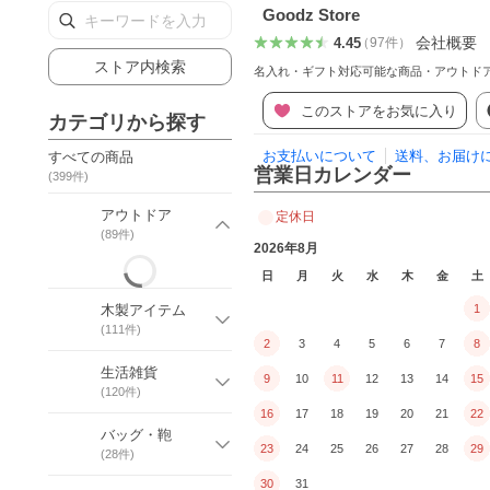
Goodz Store
会社概要
4.45
（
97
件
）
ストア内検索
名入れ・ギフト対応可能な商品・アウトド
このストアをお気に入り
カテゴリから探す
お支払いについて
送料、お届け
すべての商品
営業日カレンダー
(
399
件)
アウトドア
定休日
(
89
件)
2026年8月
日
月
火
水
木
金
土
木製アイテム
1
(
111
件)
2
3
4
5
6
7
8
生活雑貨
9
10
11
12
13
14
15
(
120
件)
16
17
18
19
20
21
22
バッグ・鞄
23
24
25
26
27
28
29
(
28
件)
30
31