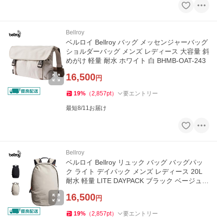
Bellroy
ベルロイ Bellroy バッグ メッセンジャーバッグ
ショルダーバッグ メンズ レディース 大容量 斜
めがけ 軽量 耐水 ホワイト 白 BHMB-OAT-243
16,500
円
19
%
（
2,857
pt
）
要エントリー
最短8/11お届け
Bellroy
ベルロイ Bellroy リュック バッグ バッグパッ
ク ライト デイパック メンズ レディース 20L
耐水 軽量 LITE DAYPACK ブラック ベージュ
黒
16,500
円
19
%
（
2,857
pt
）
要エントリー