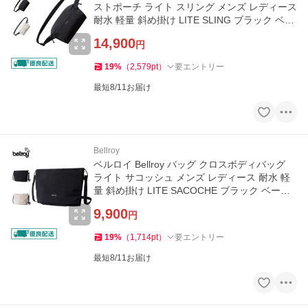
ストポーチ ライト スリング メンズ レディース
耐水 軽量 斜め掛け LITE SLING ブラック ベー
ジュ 黒
14,900
円
19
%
（
2,579
pt
）
要エントリー
最短8/11お届け
Bellroy
ベルロイ Bellroy バッグ クロスボディバッグ
ライト サコッシュ メンズ レディース 耐水 軽
量 斜め掛け LITE SACOCHE ブラック ベージ
ュ 黒
9,900
円
19
%
（
1,714
pt
）
要エントリー
最短8/11お届け