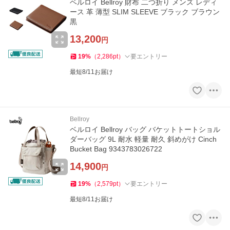
ベルロイ Bellroy 財布 二つ折り メンズ レディ
ース 革 薄型 SLIM SLEEVE ブラック ブラウン
黒
13,200
円
19
%
（
2,286
pt
）
要エントリー
最短8/11お届け
Bellroy
ベルロイ Bellroy バッグ バケットトートショル
ダーバッグ 9L 耐水 軽量 耐久 斜めがけ Cinch
Bucket Bag 9343783026722
14,900
円
19
%
（
2,579
pt
）
要エントリー
最短8/11お届け