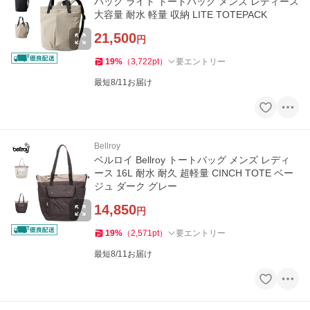
バッグ ライト トートパック メンズ レディース
大容量 耐水 軽量 収納 LITE TOTEPACK
21,500
円
19
%
（
3,722
pt
）
要エントリー
最短8/11お届け
Bellroy
ベルロイ Bellroy トートバッグ メンズ レディ
ース 16L 耐水 耐久 超軽量 CINCH TOTE ベー
ジュ ダーク グレー
14,850
円
19
%
（
2,571
pt
）
要エントリー
最短8/11お届け