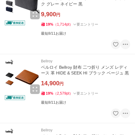
ク グレー ネイビー 黒
9,900
円
19
%
（
1,714
pt
）
要エントリー
最短8/11お届け
Bellroy
ベルロイ Bellroy 財布 二つ折り メンズ レディ
ース 革 HIDE & SEEK HI ブラック ベージュ 黒
14,900
円
19
%
（
2,579
pt
）
要エントリー
最短8/11お届け
Bellroy