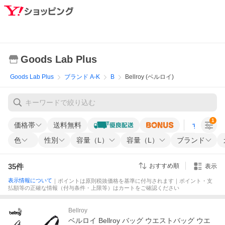
Goods Lab Plus
Goods Lab Plus
ブランド A-K
B
Bellroy (ベルロイ)
1
価格帯
送料無料
すべての条
色
性別
容量（L）
容量（L）
ブランド
35
件
おすすめ順
表示
表示情報について
｜ポイントは原則税抜価格を基準に付与されます｜ポイント・支
払額等の正確な情報（付与条件・上限等）はカートをご確認ください
Bellroy
ベルロイ Bellroy バッグ ウエストバッグ ウエ