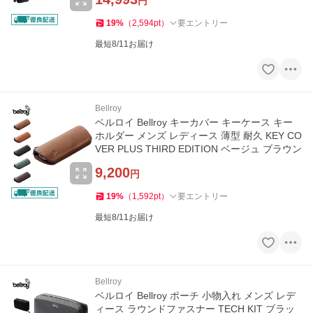
円
19
%
（
2,594
pt
）
要エントリー
最短8/11お届け
Bellroy
ベルロイ Bellroy キーカバー キーケース キー
ホルダー メンズ レディース 薄型 耐久 KEY CO
VER PLUS THIRD EDITION ベージュ ブラウン
9,200
円
19
%
（
1,592
pt
）
要エントリー
最短8/11お届け
Bellroy
ベルロイ Bellroy ポーチ 小物入れ メンズ レデ
ィース ラウンドファスナー TECH KIT ブラッ