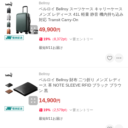
Bellroy
ベルロイ Bellroy スーツケース キャリーケース
メンズ レディース 41L 軽量 静音 機内持ち込み
対応 Transit Carry-On
49,900
円
19
%
（
8,372
pt
）
要エントリー
最短8/11お届け
Bellroy
ベルロイ Bellroy 財布 二つ折り メンズ レディ
ース 革 NOTE SLEEVE RFID ブラック ブラウ
ン 黒
14,900
円
19
%
（
2,579
pt
）
要エントリー
最短8/11お届け