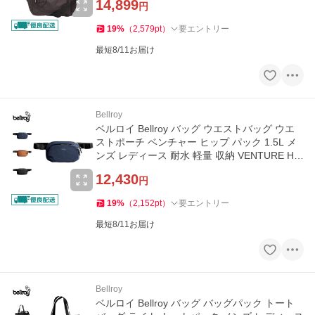
14,899
円
19
%
（
2,579
pt
）
要エントリー
最短8/11お届け
Bellroy
ベルロイ Bellroy バッグ ウエストバッグ ウエ
ストポーチ ベンチャー ヒップ パック 1.5L メ
ンズ レディース 耐水 軽量 収納 VENTURE HIP
PACK
12,430
円
19
%
（
2,152
pt
）
要エントリー
最短8/11お届け
Bellroy
ベルロイ Bellroy バッグ バッグパック トート