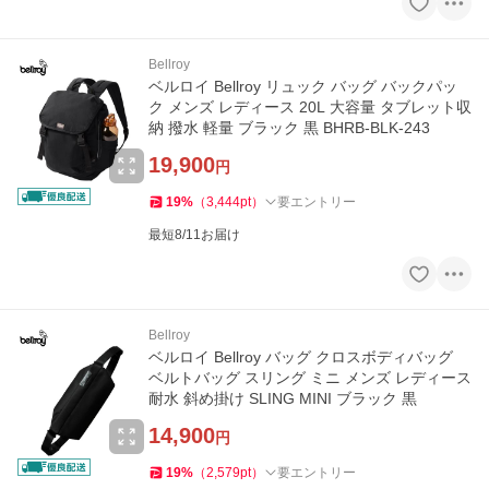
Bellroy
ベルロイ Bellroy リュック バッグ バックパッ
ク メンズ レディース 20L 大容量 タブレット収
納 撥水 軽量 ブラック 黒 BHRB-BLK-243
19,900
円
19
%
（
3,444
pt
）
要エントリー
最短8/11お届け
Bellroy
ベルロイ Bellroy バッグ クロスボディバッグ
ベルトバッグ スリング ミニ メンズ レディース
耐水 斜め掛け SLING MINI ブラック 黒
14,900
円
19
%
（
2,579
pt
）
要エントリー