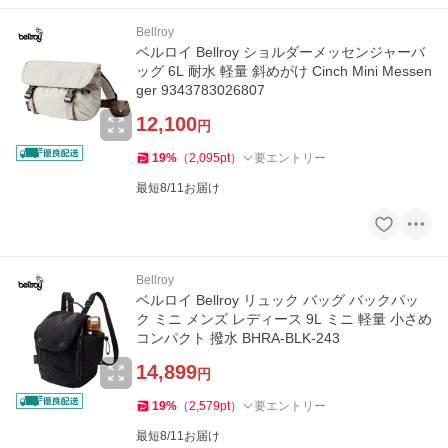
Bellroy
ベルロイ Bellroy ショルダーメッセンジャーバ
ッグ 6L 耐水 軽量 斜めがけ Cinch Mini Messen
ger 9343783026807
12,100
円
19
%
（
2,095
pt
）
要エントリー
最短8/11お届け
Bellroy
ベルロイ Bellroy リュック バッグ バックパッ
ク ミニ メンズ レディース 9L ミニ 軽量 小さめ
コンパクト 撥水 BHRA-BLK-243
14,899
円
19
%
（
2,579
pt
）
要エントリー
最短8/11お届け