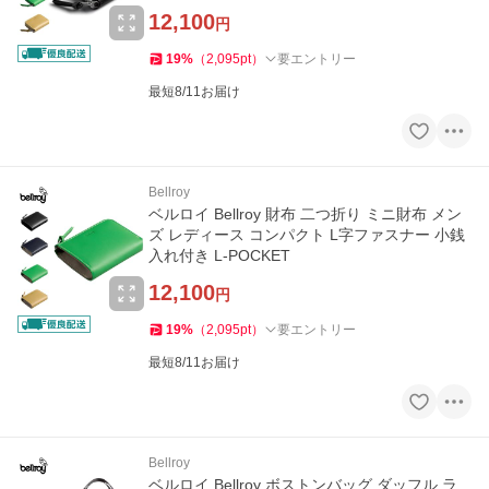
12,100
円
19
%
（
2,095
pt
）
要エントリー
最短8/11お届け
Bellroy
ベルロイ Bellroy 財布 二つ折り ミニ財布 メン
ズ レディース コンパクト L字ファスナー 小銭
入れ付き L-POCKET
12,100
円
19
%
（
2,095
pt
）
要エントリー
最短8/11お届け
Bellroy
ベルロイ Bellroy ボストンバッグ ダッフル ラ