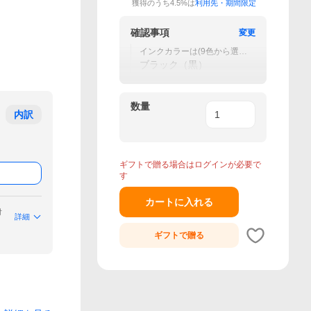
獲得のうち4.5%は
利用先・期間限定
確認事項
変更
インクカラーは(9色から選べ
ます）
ブラック（黒）
数量
内訳
ギフトで贈る場合はログインが必要で
す
カートに入れる
付
詳細
ギフトで
贈る