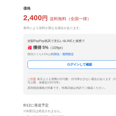
価格
2,400
円
送料無料
（
全国一律
）
条件により送料が異なる場合があります。
全額PayPay残高で支払い&LINEと連携で
獲得
5
%
（
109
pt）
獲得のうち4.5%は
利用先・期間限定
ログインして確認
ご注意
表示よりも実際の付与数・付与率が少ない場合があります（
与上限、未確定の付与等）
原則税抜価格が対象です。特典詳細は内訳でご確認ください。
8/12に発送予定
※休業日は発送されません。