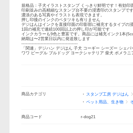
規格品：子犬イラストスタンプ くっきり鮮明です！有効印面
印刷並みの高精細なスタンプ台不要の浸透印のスタンプで
濃淡のある写真やイラストも表現できます。
押し印後のインクのベタツキも有りません
デジはんはインクを直接印面の印影部に補充するタイプの
1回の補充で連続100回以上の押し印が可能です
インクカラーも9色と豊富です。商品には補充インク1本(5c
納期は〜2営業日以内に発送致します
--------------------------------------
「関連」デジハン デジはん 子犬 コーギー シーズー シェパ
ワワ ビーグル ブルドッグ ヨークシャテリア 柴犬 ポメラニ
商品
カテゴリ
スタンプ工房 デジはん
ペット用品、生き物
商品
コード
r-dog21