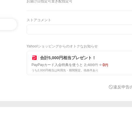
お届け日指定可
置き配指定可
ストアコメント
Yahoo!ショッピングからのオトクなお知らせ
合計5,000円相当プレゼント！
2,400
0
PayPayカード入会特典を使うと
円
円
うち2,000円相当は利用先・期間限定。他条件あり
違反申告