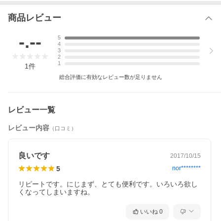
■ 捺印回数は、インク補充後、印影により差が生じますが、連続1
00〜200 回程度が可能です（インク補充で、繰り返しご使用でき
商品レビュー
ます）
■フォント（書体） いろんなフォントサンプルをご用意しており
ます。プルボタン以外の字体をお選びの場合は注文フォームの 備
-.--
5
考欄に、ご指定の書体番号をご記入下さい。
4
■出来上がりのイメージ画像が無料で確認できます 当店からメー
3
ルにて出来上がりのイメージ画像を送ります ご確認後 OKのご返
2
1
事 を頂いてからの制作して〜発送で安心です
1
件
総合評価に有効なレビュー数が足りません
レビュー一覧
レビュー内容
（口コミ）
良いです
2017/10/15
5
nor********
リピートです。にじまず、とても便利です。いろいろ欲し
くなってしまいますね。
いいね
0