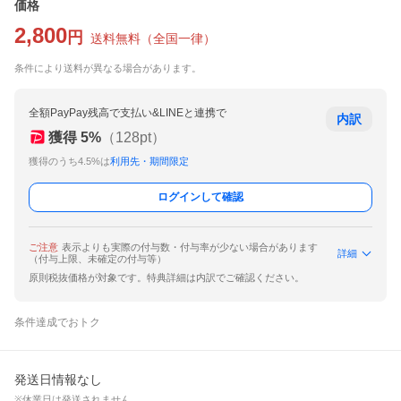
価格
2,800
円
送料無料
（
全国一律
）
条件により送料が異なる場合があります。
全額PayPay残高で支払い&LINEと連携で
内訳
獲得
5
%
（
128
pt）
獲得のうち4.5%は
利用先・期間限定
ログインして確認
ご注意
表示よりも実際の付与数・付与率が少ない場合があります
詳細
（付与上限、未確定の付与等）
原則税抜価格が対象です。特典詳細は内訳でご確認ください。
条件達成でおトク
発送日情報なし
※休業日は発送されません。