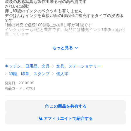
濃淡のある写真も製作出来る程の高画質です
きれいに感動
押し印後のインクのベタツキも有りません
デジはんはインクを直接印面の印影部に補充するタイプの浸透印
です
1回の補充で連続100回以上の押し印が可能です
インクカラーも9色と豊富です。商品には補充インク1本(5cc)は付
属しています
ご注文後はご希望内容を確認の上〜レイアウトを作成します。
もっと見る
製作前に出来上がりイメージをお送りし、
確認OKのお返事を頂いてからの製作〜発送になりますので安心で
す。
メール便にてお申込みの場合は送料も無料です。
キッチン、日用品、文具
文具、ステーショナリー
納期は〜
レイアウト確定後、2営業日以内に発送致します
印鑑、印章、スタンプ
個人印
「関連」 デジハン でじはん はんこ ネーム印 オーダースタンプ
捺印 印鑑 名前スタンプ 住所印 住所スタンプ 慶弔印 慶弔スタン
発売日：
2010/10/1
プ 写真スタンプ 口座スタンプ 落款 社印 蔵書印ジはん】
商品
コード：
ktm01
デジはん Ｍtype クッキリ鮮明！慶弔印・のし袋スタンプ・筆文字
は・にがてな・お方にはとっても便利です有効印面サイズ16ｘ56
mm内での制作です！ 高画質スタンプで〜す 2400dpiの高精細な
スタンプです
この商品を共有する
■デジはんはスタンプ台不要で印面より直接インク補充をするタイ
プの浸透印です。押し印後の印影のべたつきも有りません
■ 独自の印面により、小文字や写真など従来スタンプにすること
アフィリエイトで紹介する
が出来なかった、小さい文字やハーフトーンも制作が 可能なスタ
ンプです