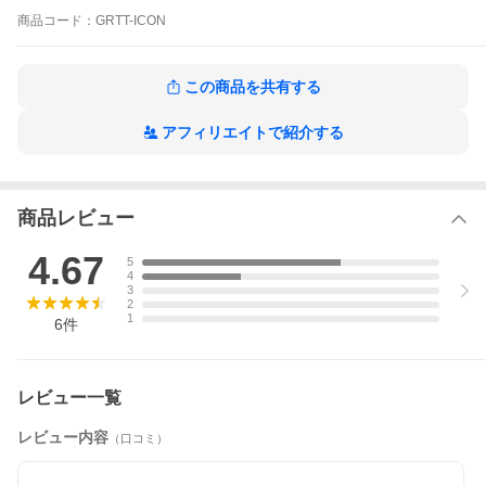
重量:51±3g/49g±3g
商品
コード：
GRTT-ICON
バックライン:無
グリップサイズ:スタンダード
メール便（税込3,980円以上のお買い上げで送料無料）の場合、1
この商品を共有する
封筒に10本まで入れることができます。またその他ご注意事項に
ついて「配送方法」の「メール便」を必ずご一読ください。
アフィリエイトで紹介する
商品レビュー
4.67
5
4
3
2
1
6
件
レビュー一覧
レビュー内容
（口コミ）