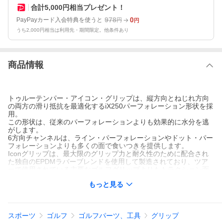
合計5,000円相当プレゼント！
978
0
PayPayカード入会特典を使うと
円
円
うち2,000円相当は利用先・期間限定。他条件あり
商品情報
トゥルーテンパー・アイコン・グリップは、縦方向とねじれ方向
の両方の滑り抵抗を最適化するiX250パーフォレーション形状を採
用。
この形状は、従来のパーフォレーションよりも効果的に水分を逃
がします。
6方向チャンネルは、ライン・パーフォレーションやドット・パー
フォレーションよりも多くの面で食いつきを提供します。
Iconグリップは、最大限のグリップ力と耐久性のために配合され
た独自のEPDMラバーブレンドを使用して製造されており、ツア
ーで使用されている主要なゴルフグリップよりもトラクション面
が20％多くなっています。
もっと見る
レーザーアブレーテッド・ツーリングで製造されているため、成
形面の二次加工が不要で、グリップごとに比類のない一貫性が得
られます。
スポーツ
ゴルフ
ゴルフパーツ、工具
グリップ
グリップ口径:0.580"/0.600"