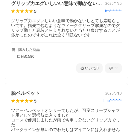
グリップ力エグいしいい意味で動かないし…
2025/4/25
5
ich********
グリップ力エグいしいい意味で動かないしとても素晴らし
いです。指先で包むようなウィークグリップ掌屈なのでグ
リップ動くと真芯とらえきれないと当たり負けすることが
多かったのですがこれは全く問題ないです
購入した商品
口径/0.580
いいね
0
脱ベルベット
2025/5/10
5
bob********
ツアーベルベットオンリーでしたが、可変スリーブシャフ
ト用として選択肢に入りました

コースで使用しましたが雨でも申し分ないグリップ力でし
た

バックラインが無いのでわたしはアイアンには入れません