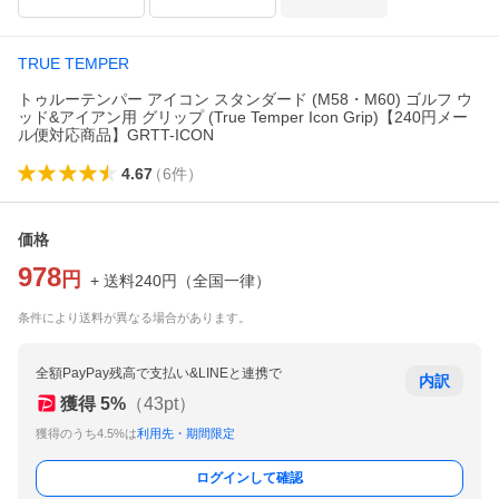
TRUE TEMPER
トゥルーテンパー アイコン スタンダード (M58・M60) ゴルフ ウ
ッド&アイアン用 グリップ (True Temper Icon Grip)【240円メー
ル便対応商品】GRTT-ICON
4.67
（
6
件
）
価格
978
円
+ 送料
240
円
（
全国一律
）
条件により送料が異なる場合があります。
全額PayPay残高で支払い&LINEと連携で
内訳
獲得
5
%
（
43
pt）
獲得のうち4.5%は
利用先・期間限定
ログインして確認