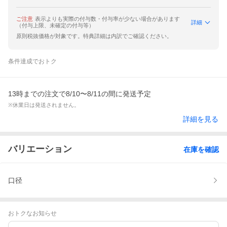
ご注意
表示よりも実際の付与数・付与率が少ない場合があります
詳細
（付与上限、未確定の付与等）
原則税抜価格が対象です。特典詳細は内訳でご確認ください。
条件達成でおトク
13時までの注文で8/10〜8/11の間に発送予定
※休業日は発送されません。
詳細を見る
バリエーション
在庫を確認
口径
おトクなお知らせ