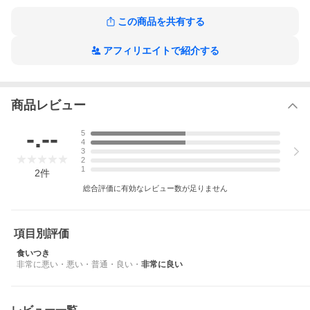
★送料について★
送料別となります（別途クール代が必要になる事はございませ
この商品を共有する
ん）
ただし、合計200枚or20kgくらいまでで１個口になるので、オー
バーした場合は複数個口になり、個口分の送料が必要になりま
アフィリエイトで紹介する
す。複数個口になった場合は送料変更のお知らせをメール致しま
すのでご確認のお返事をお願い致します。（その場合は確認が取
れるまで発送できません）
（少量のオーバーは大丈夫かもしれません。。赤虫200枚＋ブラ
商品レビュー
インシュリンプ1枚等、臨機応変に対応しますのでLINEかお電話
にてご連絡ください）
-.--
5
北海道と沖縄は送料が高いのでご注意ください。
4
また、離島の場合別途送料が必要です、事前にLINEかお電話に
3
てお問い合わせください、お問い合わせがないままご注文いただ
2
1
いた場合は送料変更のお知らせをメール致しますのでご確認のお
2
件
返事をお願い致します。（その場合は確認が取れるまで発送でき
総合評価に有効なレビュー数が足りません
ません）
★出荷日数について★
メーカーへ午前９時までに発注ができれば日祝（まれに土曜も）
項目別評価
以外は当日出荷ですが、まれに私の作業が間に合わず翌営業日に
なる事があります。その場合は申し訳ございません。お急ぎの時
食いつき
は電話かLINEで連絡いただければ優先して対応させていただき
非常に悪い
・
悪い
・
普通
・
良い
・
非常に良い
ますのでお知らせください。大阪から１日〜２日で到着します。
希望日時があればご指定の上、翌営業日にズレた場合の対応の
為、備考欄にも第二希望等のお知らせをお願いいたします。
全商品共通説明
※全商品に記載しておりますので内容が重複した