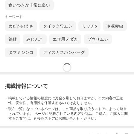
食いつきが非常に良い
キーワード
めだかのえさ
クイックワムシ
リッチb
冷凍赤虫
錦鯉
みじんこ
エサ用メダカ
ゾウリムシ
タマミジンコ
ディスカスハンバーグ
掲載情報について
・掲載している情報の精度には万全を期しておりますが、その内容の正確
性、安全性、有用性を保証するものではありません。
・現在ご覧になっているページは、この
商品
を取り扱うストアによって運営
されています。 ページに記載されている内容
や商品、ご購入
、ご購入に関
するご質問は、直接各ストアにお問い合わせください。