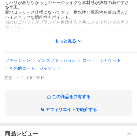
くハリがありながらもジャージライクな素材感が抜群の着やすさ
を実現。
裏地はフリース仕様になっており、耐水性と保温性を兼ね備えた
ハイスペックな機能性もポイント。
袖のロゴパッチがブランドを象徴すると共にスタイリングのアク
セントに。
スポーティーながら落ち着いた上品さも感じる、大人のデイリー
ウェアにぴったりの一着。
もっと見る
Stone Island
耐水圧8000mmのパフォーマンス性の高い素材を2層に重ねた "Sof
t Shell-R" 製のフード付きブルゾン。
ファッション
メンズファッション
コート、ジャケット
トレンドに流されることのないスタンダードな仕上がりで、程よ
くハリがありながらもジャージライクな素材感が抜群の着やすさ
その他コート、ジャケット
を実現。
裏地はフリース仕様になっており、耐水性と保温性を兼ね備えた
商品
コード：
t18112010
ハイスペックな機能性もポイント。
袖のロゴパッチがブランドを象徴すると共にスタイリングのアク
セントに。
スポーティーながら落ち着いた上品さも感じる、大人のデイリー
この商品を共有する
ウェアにぴったりの一着。
アフィリエイトで紹介する
Detail
・ 7115Q0222
・ Black(ブラック)
・ 防水加工
商品レビュー