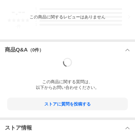
Material
・ 表地：ポリエステル94%, ポリウレタン6%
-.--
5
・ 裏地：ポリエステル100%
4
この
商品
に関するレビューはありません
3
2
Etc
1
-
件
・ Made in Vietnam
・ 国内正規取扱店
・ 返品 / 交換OK商品
・ ギフト(税込550円)対応商品
▼詳しくは
こちら
から
商品Q&A
（
0
件）
Fitting
［モデル］171cm 65kg
着用サイズ：M
Size
肩幅
着丈
身幅
袖丈
この
商品
に関する質問は、
S
42.5
63.5
51.0
63.0
以下からお問い合わせください。
M
44.0
65.5
54.0
65.5
L
46.0
67.0
55.5
67.0
→ 採寸方法について
- Related items -
ストアに質問を投稿する
ストア情報