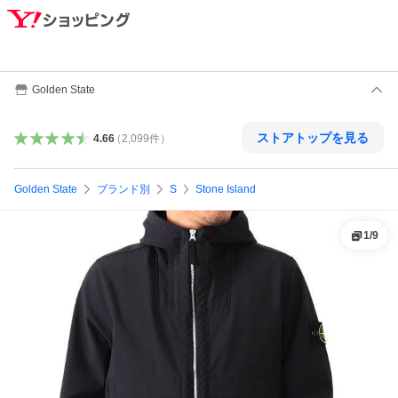
Golden State
ストアトップを見る
4.66
（
2,099
件
）
Golden State
ブランド別
S
Stone Island
1
/
9