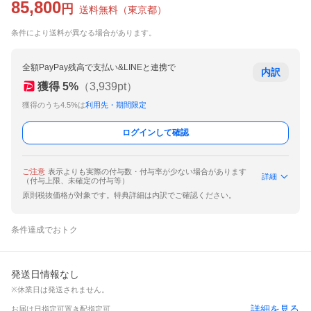
85,800
円
送料無料
（
東京都
）
条件により送料が異なる場合があります。
全額PayPay残高で支払い&LINEと連携で
内訳
獲得
5
%
（
3,939
pt）
獲得のうち4.5%は
利用先・期間限定
ログインして確認
ご注意
表示よりも実際の付与数・付与率が少ない場合があります
詳細
（付与上限、未確定の付与等）
原則税抜価格が対象です。特典詳細は内訳でご確認ください。
条件達成でおトク
発送日情報なし
※休業日は発送されません。
詳細を見る
お届け日指定可
置き配指定可