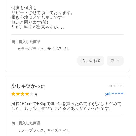
何度も何度も

リピートさせて頂いております。

履き心地はとても良いです!!

無いと困ります(笑)

ただ、毛玉が出来やすい…。
購入した商品
カラー/ブラック、サイズ/7L-8L
いいね
0
少しキツかった
2023/5/5
4
yob********
身長161cmで58kgで3L-4Lを買ったのですが少しキツめで
した、もう少し伸びてくれるとありがたかったです。
購入した商品
カラー/ブラック、サイズ/3L-4L