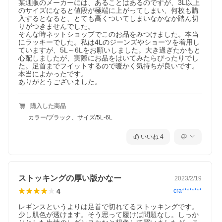
某通販のメーカーには、あることはあるのですが、3L以上
のサイズになると値段が極端に上がってしまい、何枚も購
入するとなると、とても高くついてしまいなかなか踏ん切
りがつきませんでした。

そんな時ネットショップでこのお品をみつけました。本当
にラッキーでした。私は4Lのジーンズやショーツを着用し
ていますが、5L～6Lをお願いしました。大き過ぎたかもと
心配しましたが、実際にお品をはいてみたらぴったりでし
た。足首までフイットするので暖かく気持ちが良いです。
本当によかったです。

ありがとうございました。
購入した商品
カラー/ブラック、サイズ/5L-6L
いいね
4
ストッキングの厚い版かなー
2023/2/19
4
cra********
レギンスというよりは足首で切れてるストッキングです。
少し肌色が透けます。そう思って履けば問題なし。しっか