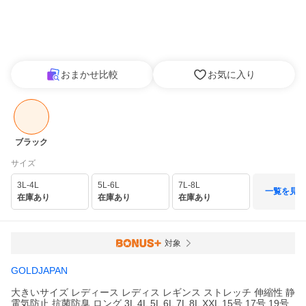
おまかせ比較
お気に入り
ブラック
サイズ
3L-4L
5L-6L
7L-8L
一覧を見る
在庫あり
在庫あり
在庫あり
対象
GOLDJAPAN
大きいサイズ レディース レディス レギンス ストレッチ 伸縮性 静
電気防止 抗菌防臭 ロング 3L 4L 5L 6L 7L 8L XXL 15号 17号 19号