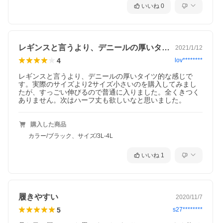
いいね
0
レギンスと言うより、デニールの厚いタイ…
2021/1/12
4
lov********
レギンスと言うより、デニールの厚いタイツ的な感じで
す。実際のサイズより2サイズ小さいのを購入してみまし
たが、すっごい伸びるので普通に入りました。全くきつく
ありません。次はハーフ丈も欲しいなと思いました。
購入した商品
カラー/ブラック、サイズ/3L-4L
いいね
1
履きやすい
2020/11/7
5
s27********