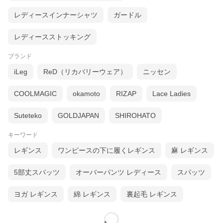
レディースインナーシャツ
ガードル
レディースストッキング
ブランド
iLeg
ReD（リカバリーウェア）
ニッセン
COOLMAGIC
okamoto
RIZAP
Lace Ladies
Suteteko
GOLDJAPAN
SHIROHATO
キーワード
レギンス
ワンピースの下に履くレギンス
麻 レギンス
5部丈スパッツ
オーバーパンツ レディース
スパッツ
ヨガ レギンス
綿 レギンス
裏起毛 レギンス