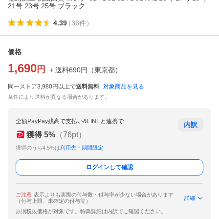
21号 23号 25号 ブラック
4.39
（
36
件
）
価格
1,690
円
+ 送料
690
円
（
東京都
）
同一ストア3,980円以上で
送料無料
対象商品を見る
条件により送料が異なる場合があります。
全額PayPay残高で支払い&LINEと連携で
内訳
獲得
5
%
（
76
pt）
獲得のうち4.5%は
利用先・期間限定
ログインして確認
ご注意
表示よりも実際の付与数・付与率が少ない場合があります
詳細
（付与上限、未確定の付与等）
原則税抜価格が対象です。特典詳細は内訳でご確認ください。