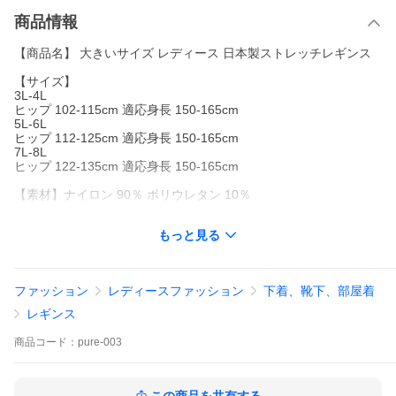
商品情報
【商品名】 大きいサイズ レディース 日本製ストレッチレギンス
【サイズ】
3L-4L
ヒップ 102-115cm 適応身長 150-165cm
5L-6L
ヒップ 112-125cm 適応身長 150-165cm
7L-8L
ヒップ 122-135cm 適応身長 150-165cm
【素材】ナイロン 90％ ポリウレタン 10％
ゴールドジャパン GOLDJAPAN 大きいサイズ レディース レディ
もっと見る
ースファッション
ぽっちゃり 大きめ ゆったり 体型カバー 20代 30代 40代 50代 あ
すつく あす着く
ファッション
レディースファッション
下着、靴下、部屋着
大きいサイズ レディース レギンス 【日本製！極上の履き心地レ
ギンス】ボトムス 伸縮性 leggings 抗菌防臭 静電気防止 マチなし
レギンス
たるみ防止 フィット 通気性 ズレにくい 吸汗加工 プレゼント 伝線
しにくい 3L 4L 5L 6L 7L 8L XXL 15号 17号 19号 21号 23号 25号
商品
コード：
pure-003
ブラック