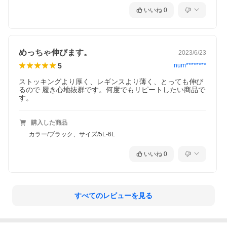
いいね
0
めっちゃ伸びます。
2023/6/23
5
num********
ストッキングより厚く、レギンスより薄く、とっても伸び
るので 履き心地抜群です。何度でもリピートしたい商品で
す。
購入した商品
カラー/ブラック、サイズ/5L-6L
いいね
0
すべてのレビューを見る