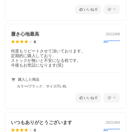
いいね
0
履き心地最高
2021/9/8
4
alx********
何度もリピートさせて頂いております。

定期的に購入しており、

ストックが無いと不安になる程です。

今後もお世話になります(笑)
購入した商品
カラー/ブラック、サイズ/7L-8L
いいね
0
いつもありがとうございます
2021/9/4
4
alx********