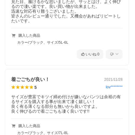
見た目、履けるかな思いましたが、サッとはけ、よく伸び
るので凄い楽です。良い買い物が出来ました。

迅速な対応有り難うございました。

皆さんのレビュー通りでした。又機会があればリピートし
たいです。
購入した商品
カラー/ブラック、サイズ/5L-6L
いいね
0
着ごごちが良い！
2021/11/28
5
lov********
サイズが豊富でキツイ締め付けが嫌いなパンツは余裕の有
るサイズを購入する事が出来て凄く嬉しい！

良く有る薄くなる部分も無いから良いですよ。

良く伸びるので着ごごちも凄く良いです!!
購入した商品
カラー/ブラック、サイズ/7L-8L