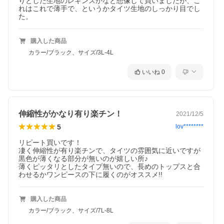
りとした生地のレギンスかなと想像して買いましたが、こ
れはこれで薄手で、というかタイツ生地のしっかり目でし
た。
購入した商品
カラー/ブラック、サイズ/3L-4L
いいね
0
伸縮性がかなり有り楽チン！
2021/12/5
5
lov********
リピート買いです！

凄く伸縮性が有り楽チンで、タイツの雰囲気に近いですが
黒色が薄くなる部分が無いのが嬉しい所♪

薄くピッタリとしたタイプ無いので、長めのトップスと合
わせるかワンピースの下に履くのがオススメ!!
購入した商品
カラー/ブラック、サイズ/7L-8L