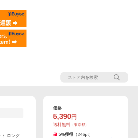
価格
5,390
円
送料無料
（
東京都
）
5
%獲得
（
246
pt）
ット ロング