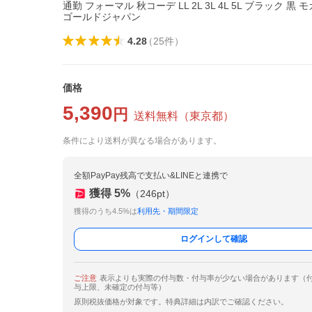
通勤 フォーマル 秋コーデ LL 2L 3L 4L 5L ブラック 黒 
ゴールドジャパン
4.28
（
25
件
）
価格
5,390
円
送料無料
（
東京都
）
条件により送料が異なる場合があります。
全額PayPay残高で支払い&LINEと連携で
獲得
5
%
（
246
pt）
獲得のうち4.5%は
利用先・期間限定
ログインして確認
ご注意
表示よりも実際の付与数・付与率が少ない場合があります（
与上限、未確定の付与等）
原則税抜価格が対象です。特典詳細は内訳でご確認ください。