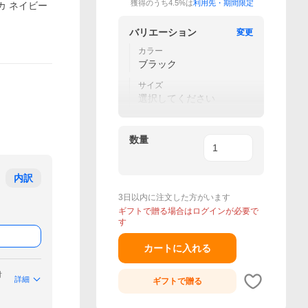
獲得のうち4.5%は
利用先・期間限定
モカ ネイビー
バリエーション
変更
カラー
ブラック
サイズ
選択してください
数量
内訳
3日以内に注文した方がいます
ギフトで贈る場合はログインが必要で
す
カートに入れる
付
詳細
ギフトで
贈る