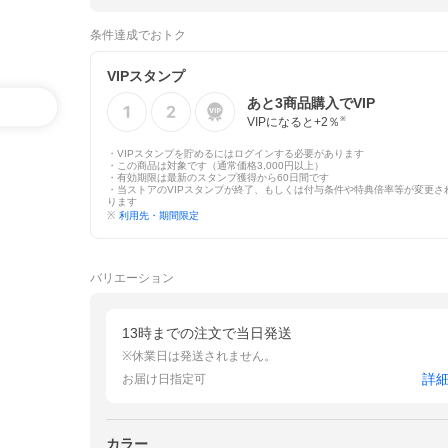
条件達成でおトク
VIPスタンプ
あと
3
商品購入でVIP
VIPになると+
2
％
※
・VIPスタンプを貯めるにはログインする必要があります
・この商品は対象です（通常価格3,000円以上）
・有効期限は最新のスタンプ獲得から60日間です
・当ストアのVIPスタンプが終了、もしくは付与条件や特典倍率等が変更さ
ります
※
利用先・期間限定
バリエーション
13時までの注文で当日発送
※休業日は発送されません。
詳
お届け日指定可
カラー