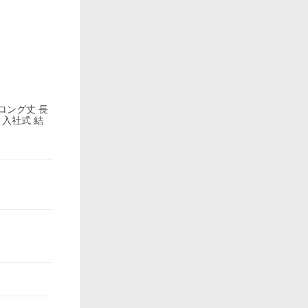
ロング丈 長
 入社式 結