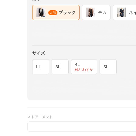
ブラック
モカ
ネ
人気
サイズ
4L
LL
3L
5L
残りわずか
ストアコメント