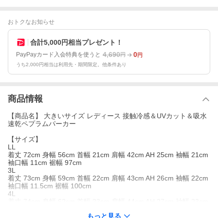
おトクなお知らせ
合計5,000円相当プレゼント！
4,690
0
PayPayカード入会特典を使うと
円
円
うち2,000円相当は利用先・期間限定。他条件あり
商品情報
【商品名】 大きいサイズ レディース 接触冷感＆UVカット＆吸水
速乾ペプラムパーカー
【サイズ】
LL
着丈 72cm 身幅 56cm 首幅 21cm 肩幅 42cm AH 25cm 袖幅 21cm
袖口幅 11cm 裾幅 97cm
3L
着丈 73cm 身幅 59cm 首幅 22cm 肩幅 43cm AH 26cm 袖幅 22cm
袖口幅 11.5cm 裾幅 100cm
4L
着丈 74cm 身幅 62cm 首幅 23cm 肩幅 44cm AH 27cm 袖幅 23cm
袖口幅 12cm 裾幅 103cm
もっと見る
5L