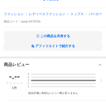
着丈 75cm 身幅 65cm 首幅 24cm 肩幅 45cm AH 28cm 袖幅 24cm
袖口幅 12.5cm 裾幅 106cm
ファッション
レディースファッション
トップス
パーカー
【素材】レーヨン 50％ ナイロン 50％
商品
コード：
cpdai-647876a
ゴールドジャパン GOLDJAPAN 大きいサイズ レディース レディ
ースファッション
ぽっちゃり 大きめ ゆったり 体型カバー 20代 30代 40代 50代 あ
すつく あす着く
この商品を共有する
大きいサイズ レディース トップス パーカー 接触冷感＆UVカット
＆吸水速乾ペプラムパーカー フーディー ジップ 接触冷感 UV 吸
アフィリエイトで紹介する
水速乾 吸水 速乾 ペプラム フレア ポケット ロング 前開き ストレ
ッチ 春新作 春服 夏服 秋服 LL 2L 3L 4L 5L ブラック 黒 ゴールド
ジャパン 吸水速乾 吸水 速乾 ドライ
商品レビュー
-.--
5
4
3
2
1
1
件
総合評価に有効なレビュー数が足りません