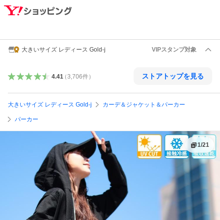
大きいサイズ レディース Gold-j
VIPスタンプ対象
ストアトップを見る
4.41
（
3,706
件
）
大きいサイズ レディース Gold-j
カーデ＆ジャケット＆パーカー
パーカー
1
/
21