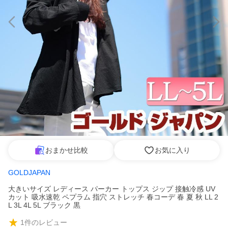
おまかせ比較
お気に入り
GOLDJAPAN
大きいサイズ レディース パーカー トップス ジップ 接触冷感 UV
カット 吸水速乾 ペプラム 指穴 ストレッチ 春コーデ 春 夏 秋 LL 2
L 3L 4L 5L ブラック 黒
1
件のレビュー