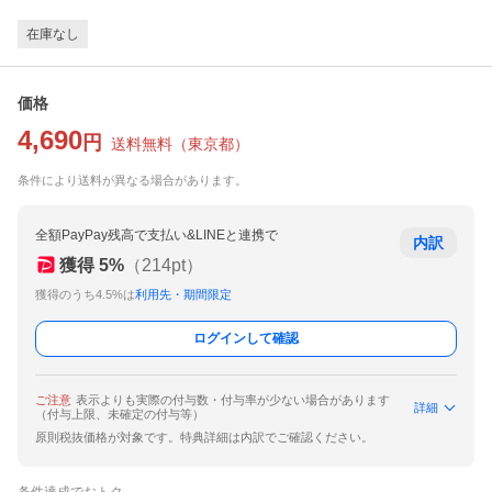
在庫なし
価格
4,690
円
送料無料
（
東京都
）
条件により送料が異なる場合があります。
全額PayPay残高で支払い&LINEと連携で
内訳
獲得
5
%
（
214
pt）
獲得のうち4.5%は
利用先・期間限定
ログインして確認
ご注意
表示よりも実際の付与数・付与率が少ない場合があります
詳細
（付与上限、未確定の付与等）
原則税抜価格が対象です。特典詳細は内訳でご確認ください。