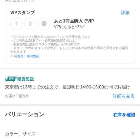
条件達成でおトク
VIPスタンプ
詳細
あと
3
商品購入でVIP
VIPになると+
2
％
※
・VIPスタンプを貯めるにはログインする必要があります
・この商品は対象です（通常価格3,000円以上）
・有効期限は最新のスタンプ獲得から60日間です
・当ストアのVIPスタンプが終了、もしくは付与条件や特典倍率等が変更される場合
があります
※
利用先・期間限定
東京都は13時までの注文で、最短明日14:00-16:00の間でお届け
詳細を見る
お届け日指定可
バリエーション
在庫を確認
カラー、サイズ