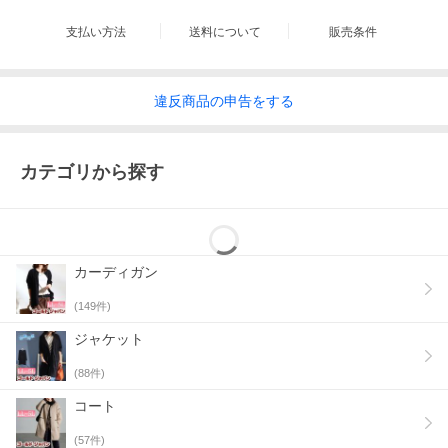
支払い方法
送料について
販売条件
違反
商品の
申告をする
カテゴリから探す
カーディガン
(
149
件)
ジャケット
(
88
件)
コート
(
57
件)