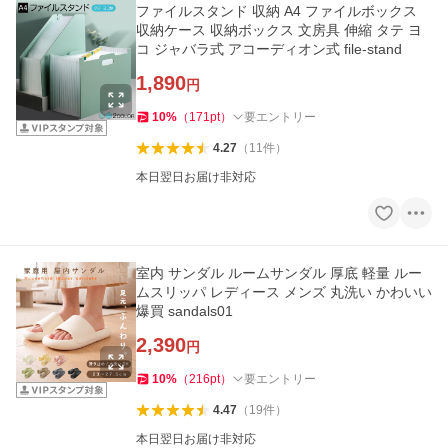
ファイルスタンド 収納 A4 ファイルボックス
収納ケース 収納ボックス 文房具 伸縮 タテ ヨ
コ ジャバラ式 アコーディオン式 file-stand
1,890
円
10
%
（
171
pt
）
要エントリー
4.27
（
11
件
）
本日翌日お届け非対応
室内 サンダル ルームサンダル 厚底 軽量 ルー
ムスリッパ レディース メンズ 丸洗い かわいい
爆買 sandals01
2,390
円
10
%
（
216
pt
）
要エントリー
4.47
（
19
件
）
本日翌日お届け非対応