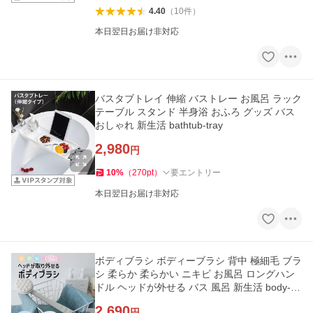
4.40
（
10
件
）
本日翌日お届け非対応
バスタブトレイ 伸縮 バストレー お風呂 ラック
テーブル スタンド 半身浴 おふろ グッズ バス
おしゃれ 新生活 bathtub-tray
2,980
円
10
%
（
270
pt
）
要エントリー
本日翌日お届け非対応
ボディブラシ ボディーブラシ 背中 極細毛 ブラ
シ 柔らか 柔らかい ニキビ お風呂 ロングハン
ドル ヘッドが外せる バス 風呂 新生活 body-br
ush
2,690
円