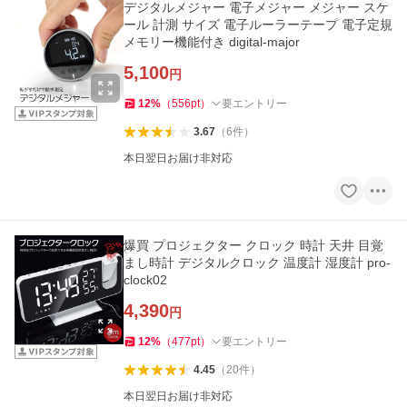
デジタルメジャー 電子メジャー メジャー スケ
ール 計測 サイズ 電子ルーラーテープ 電子定規
メモリー機能付き digital-major
5,100
円
12
%
（
556
pt
）
要エントリー
3.67
（
6
件
）
本日翌日お届け非対応
爆買 プロジェクター クロック 時計 天井 目覚
まし時計 デジタルクロック 温度計 湿度計 pro-
clock02
4,390
円
12
%
（
477
pt
）
要エントリー
4.45
（
20
件
）
本日翌日お届け非対応