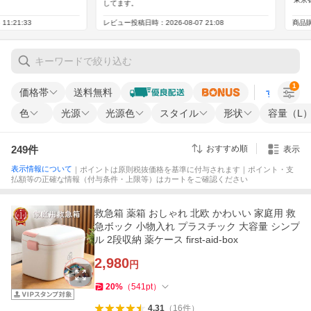
1
価格帯
送料無料
すべての条
色
光源
光源色
スタイル
形状
容量（L
249
件
おすすめ順
表示
表示情報について
｜ポイントは原則税抜価格を基準に付与されます｜ポイント・支
払額等の正確な情報（付与条件・上限等）はカートをご確認ください
救急箱 薬箱 おしゃれ 北欧 かわいい 家庭用 救
急ボック 小物入れ プラスチック 大容量 シンプ
ル 2段収納 薬ケース first-aid-box
2,980
円
20
%
（
541
pt
）
4.31
（
16
件
）