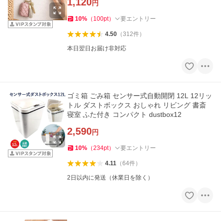
1,120
円
10
%
（
100
pt
）
要エントリー
4.50
（
312
件
）
本日翌日お届け非対応
ゴミ箱 ごみ箱 センサー式自動開閉 12L 12リッ
トル ダストボックス おしゃれ リビング 書斎
寝室 ふた付き コンパクト dustbox12
2,590
円
10
%
（
234
pt
）
要エントリー
4.11
（
64
件
）
2日以内に発送（休業日を除く）