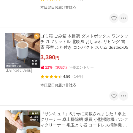
本日翌日お届け非対応
ゴミ箱 ごみ箱 木目調 ダストボックス ワンタッ
チ 7L 7リットル 北欧風 おしゃれ リビング 書
斎 寝室 ふた付き コンパクト スリム dustbox05
3,390
円
12
%
（
368
pt
）
要エントリー
4.50
（
14
件
）
本日翌日お届け非対応
『サンキュ！』5月号に掲載されました！卓上
クリーナー 卓上掃除機 爆買 小型掃除機 ハンデ
ィクリーナー 毛玉とり器 コードレス掃除機 mi
ni-sojiki