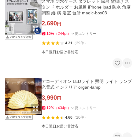
スマホ 防水ケース タブレット 風呂 壁掛け ス
タンド ホルダー お風呂 iPhone ipad 防水 角度
調整 縦 横 浴室 台所 magic-box03
2,690
円
10
%
（
244
pt
）
要エントリー
4.21
（
29
件
）
本日翌日お届け非対応
アコーディオン LEDライト 照明 ライト ランプ
充電式 インテリア organ-lamp
3,990
円
12
%
（
434
pt
）
要エントリー
4.60
（
20
件
）
本日翌日お届け非対応