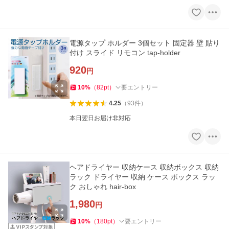
電源タップ ホルダー 3個セット 固定器 壁 貼り
付け スライド リモコン tap-holder
920
円
10
%
（
82
pt
）
要エントリー
4.25
（
93
件
）
本日翌日お届け非対応
ヘアドライヤー 収納ケース 収納ボックス 収納
ラック ドライヤー 収納 ケース ボックス ラッ
ク おしゃれ hair-box
1,980
円
10
%
（
180
pt
）
要エントリー