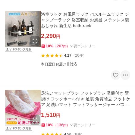
浴室ラック お風呂ラック バスルームラック シ
ャンプーラック 浴室収納 お風呂 ステンレス製
おしゃれ 新生活 bath-rack
2,290
円
10
%
（
207
pt
）
要エントリー
4.27
（
26
件
）
本日翌日お届け非対応
足洗いマットブラシ フットブラシ 吸盤付き 壁
掛け フックホール付き 足裏 角質除去 フットケ
ア 足洗いマット フットマッサージャー バス 風
呂 新生活 foot-mat
1,510
円
10
%
（
136
pt
）
要エントリー
4.50
（
8
件
）