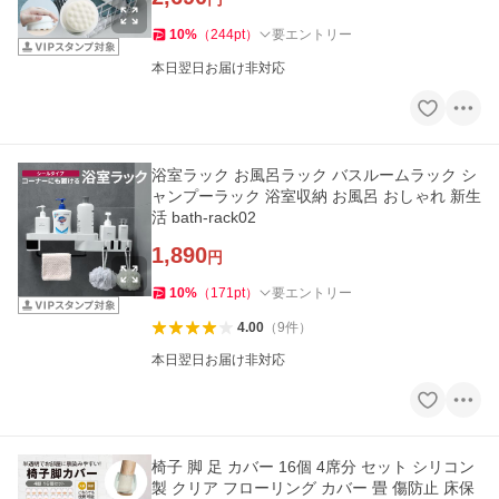
10
%
（
244
pt
）
要エントリー
本日翌日お届け非対応
浴室ラック お風呂ラック バスルームラック シ
ャンプーラック 浴室収納 お風呂 おしゃれ 新生
活 bath-rack02
1,890
円
10
%
（
171
pt
）
要エントリー
4.00
（
9
件
）
本日翌日お届け非対応
椅子 脚 足 カバー 16個 4席分 セット シリコン
製 クリア フローリング カバー 畳 傷防止 床保