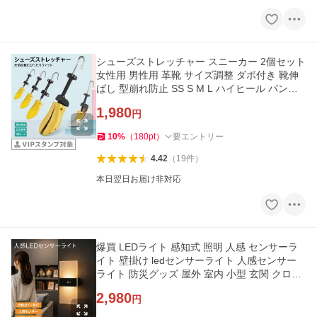
シューズストレッチャー スニーカー 2個セット
女性用 男性用 革靴 サイズ調整 ダボ付き 靴伸
ばし 型崩れ防止 SS S M L ハイヒール パンプ
ス shoes-stretcher
1,980
円
10
%
（
180
pt
）
要エントリー
4.42
（
19
件
）
本日翌日お届け非対応
爆買 LEDライト 感知式 照明 人感 センサーラ
イト 壁掛け ledセンサーライト 人感センサー
ライト 防災グッズ 屋外 室内 小型 玄関 クロー
ゼット 廊下 senser-05
2,980
円