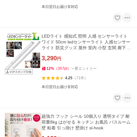
本日翌日お届け非対応
LEDライト 感知式 照明 人感 センサーライト
ワイド 50cm ledセンサーライト 人感センサー
ライト 防災グッズ 屋外 室内 小型 玄関 廊下 se
nser-03
3,290
円
12
%
（
357
pt
）
要エントリー
4.25
（
71
件
）
本日翌日お届け非対応
超強力 フック シール 10個入り 透明タイプ 耐
荷重8kg はがせる キッチン お風呂 バスルーム
壁 粘着 引っ掛け 壁掛け sl-hook