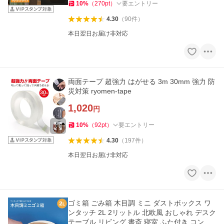
10
%
（
270
pt
）
要エントリー
4.30
（
90
件
）
本日翌日お届け非対応
両面テープ 超強力 はがせる 3m 30mm 強力 防
災対策 ryomen-tape
1,020
円
10
%
（
92
pt
）
要エントリー
4.30
（
197
件
）
本日翌日お届け非対応
ゴミ箱 ごみ箱 木目調 ミニ ダストボックス ワ
ンタッチ 2L 2リットル 北欧風 おしゃれ デスク
テーブル リビング 書斎 寝室 ふた付き コンパ