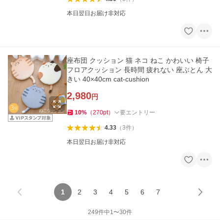
本日翌日お届け非対応
座布団 クッション 猫 ネコ ねこ かわいい 椅子
フロアクッション 長時間 疲れない 座ぶとん 大
きい 40×40cm cat-cushion
2,980
円
10
%
（
270
pt
）
要エントリー
4.33
（
3
件
）
本日翌日お届け非対応
1
2
3
4
5
6
7
249
件中
1
〜
30
件