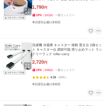
クト dustbox06
1,790
円
10
%
（
161
pt
）
要エントリー
本日翌日お届け非対応
洗濯機 冷蔵庫 キャスター 移動 置き台 2個セッ
ト キャスター台 調節可能 滑り止めマット ラン
ドリーラック roller-carry
2,720
円
10
%
（
246
pt
）
要エントリー
4.39
（
36
件
）
本日翌日お届け非対応