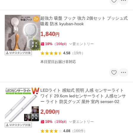
超強力 吸盤 フック 強力 2個セット プッシュ式
吸着 防水 kyuban-hook
1,840
円
10
%
（
166
pt
）
要エントリー
4.58
（
19
件
）
本日翌日お届け非対応
LEDライト 感知式 照明 人感 センサーライト
ワイド 29.6cm ledセンサーライト 人感センサ
ー ライト 防災グッズ 屋外 室内 senser-02
2,090
円
10
%
（
190
pt
）
要エントリー
4.08
（
166
件
）