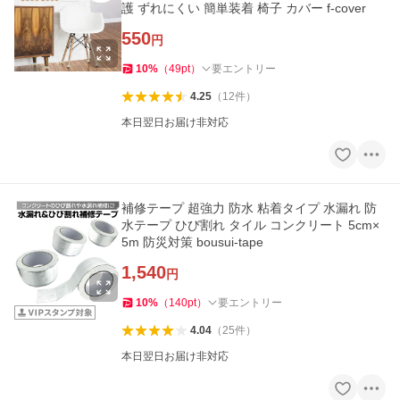
護 ずれにくい 簡単装着 椅子 カバー f-cover
550
円
10
%
（
49
pt
）
要エントリー
4.25
（
12
件
）
本日翌日お届け非対応
補修テープ 超強力 防水 粘着タイプ 水漏れ 防
水テープ ひび割れ タイル コンクリート 5cm×
5m 防災対策 bousui-tape
1,540
円
10
%
（
140
pt
）
要エントリー
4.04
（
25
件
）
本日翌日お届け非対応