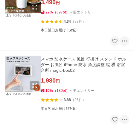
3,490
円
22
%
（
697
pt
）
要エントリー
4.34
（
93
件
）
本日翌日お届け非対応
スマホ 防水ケース 風呂 壁掛け スタンド ホル
ダー お風呂 iPhone 防水 角度調整 縦 横 浴室
台所 magic-box02
1,980
円
10
%
（
180
pt
）
要エントリー
3.88
（
26
件
）
本日翌日お届け非対応