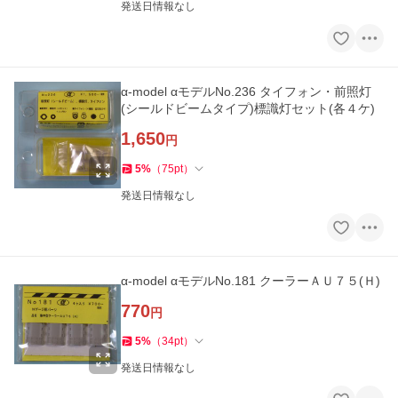
発送日情報なし
α-model αモデルNo.236 タイフォン・前照灯
(シールドビームタイプ)標識灯セット(各４ケ)
1,650
円
5
%
（
75
pt
）
発送日情報なし
α-model αモデルNo.181 クーラーＡＵ７５(Ｈ)
770
円
5
%
（
34
pt
）
発送日情報なし