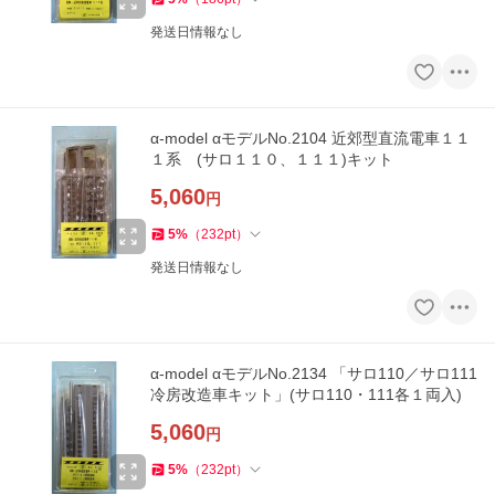
発送日情報なし
α-model αモデルNo.2104 近郊型直流電車１１
１系 (サロ１１０、１１１)キット
5,060
円
5
%
（
232
pt
）
発送日情報なし
α-model αモデルNo.2134 「サロ110／サロ111
冷房改造車キット」(サロ110・111各１両入)
5,060
円
5
%
（
232
pt
）