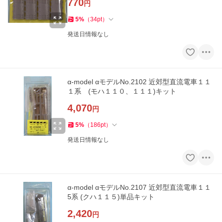
770
円
5
%
（
34
pt
）
発送日情報なし
α-model αモデルNo.2102 近郊型直流電車１１
１系 (モハ１１０、１１１)キット
4,070
円
5
%
（
186
pt
）
発送日情報なし
α-model αモデルNo.2107 近郊型直流電車１１
5系 (クハ１１５)単品キット
2,420
円