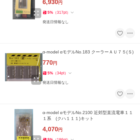
6,930
円
5
%
（
317
pt
）
発送日情報なし
α-model αモデルNo.183 クーラーＡＵ７５(Ｓ)
770
円
5
%
（
34
pt
）
発送日情報なし
α-model αモデルNo.2100 近郊型直流電車１１
１系 (クハ１１１)キット
4,070
円
5
%
（
186
pt
）