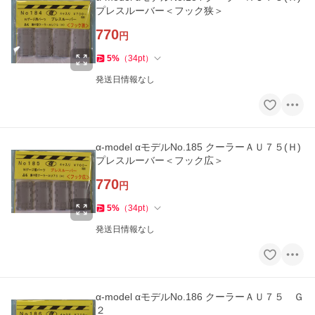
プレスルーバー＜フック狭＞
770
円
5
%
（
34
pt
）
発送日情報なし
α-model αモデルNo.185 クーラーＡＵ７５(Ｈ)
プレスルーバー＜フック広＞
770
円
5
%
（
34
pt
）
発送日情報なし
α-model αモデルNo.186 クーラーＡＵ７５ Ｇ
２