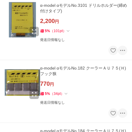
α-model αモデルNo.3101 ドリルホルダー(締め
付けタイプ)
2,200
円
5
%
（
101
pt
）
発送日情報なし
α-model αモデルNo.182 クーラーＡＵ７５(Ｈ)
フック狭
770
円
5
%
（
34
pt
）
発送日情報なし
α-model αモデルNo.184 クーラーＡＵ７５(Ｈ)