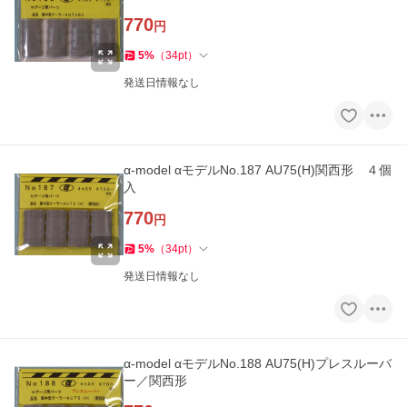
770
円
5
%
（
34
pt
）
発送日情報なし
α-model αモデルNo.187 AU75(H)関西形 ４個
入
770
円
5
%
（
34
pt
）
発送日情報なし
α-model αモデルNo.188 AU75(H)プレスルーバ
ー／関西形