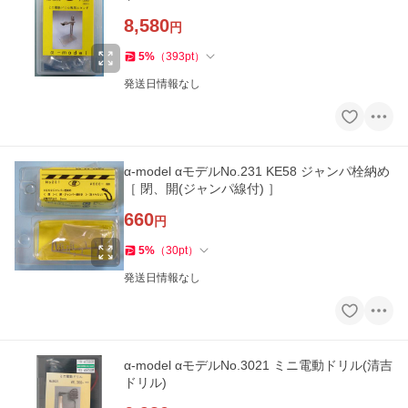
8,580
円
5
%
（
393
pt
）
発送日情報なし
α-model αモデルNo.231 KE58 ジャンパ栓納め
［ 閉、開(ジャンパ線付) ］
660
円
5
%
（
30
pt
）
発送日情報なし
α-model αモデルNo.3021 ミニ電動ドリル(清吉
ドリル)