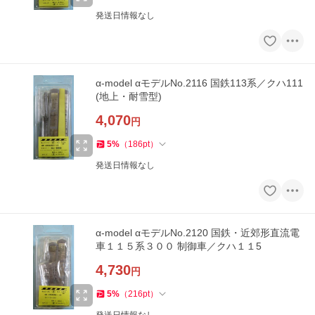
発送日情報なし
α-model αモデルNo.2116 国鉄113系／クハ111
(地上・耐雪型)
4,070
円
5
%
（
186
pt
）
発送日情報なし
α-model αモデルNo.2120 国鉄・近郊形直流電
車１１５系３００ 制御車／クハ１１5
4,730
円
5
%
（
216
pt
）