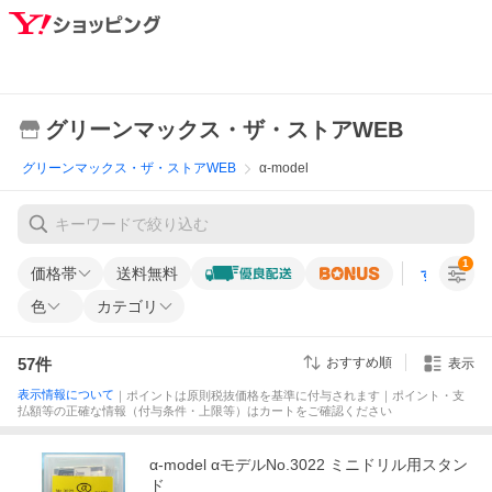
グリーンマックス・ザ・ストアWEB
グリーンマックス・ザ・ストアWEB
α-model
1
価格帯
送料無料
すべての条
色
カテゴリ
57
件
おすすめ順
表示
表示情報について
｜ポイントは原則税抜価格を基準に付与されます｜ポイント・支
払額等の正確な情報（付与条件・上限等）はカートをご確認ください
α-model αモデルNo.3022 ミニドリル用スタン
ド