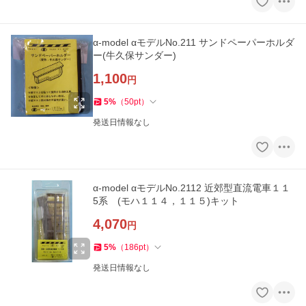
α-model αモデルNo.211 サンドペーパーホルダ
ー(牛久保サンダー)
1,100
円
5
%
（
50
pt
）
発送日情報なし
α-model αモデルNo.2112 近郊型直流電車１１
5系 (モハ１１４，１１５)キット
4,070
円
5
%
（
186
pt
）
発送日情報なし