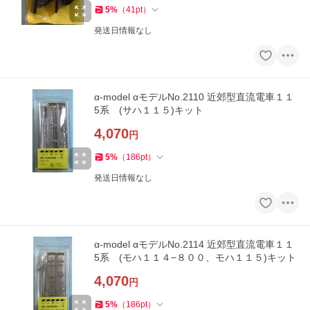
5
%
（
41
pt
）
発送日情報なし
α-model αモデルNo.2110 近郊型直流電車１１
5系 (サハ１１５)キット
4,070
円
5
%
（
186
pt
）
発送日情報なし
α-model αモデルNo.2114 近郊型直流電車１１
5系 (モハ１１４−８００、モハ１１５)キット
4,070
円
5
%
（
186
pt
）