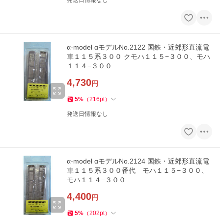
発送日情報なし
α-model αモデルNo.2122 国鉄・近郊形直流電
車１１５系３００ クモハ１１５−３００、モハ
１１４−３００
4,730
円
5
%
（
216
pt
）
発送日情報なし
α-model αモデルNo.2124 国鉄・近郊形直流電
車１１５系３００番代 モハ１１５−３００、
モハ１１４−３００
4,400
円
5
%
（
202
pt
）