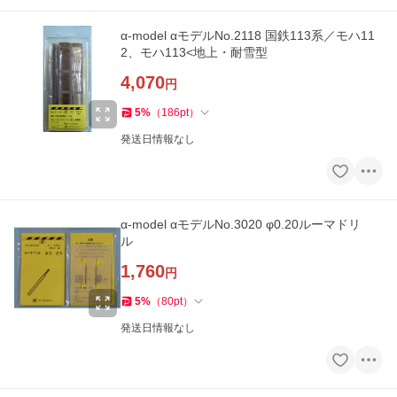
α-model αモデルNo.2118 国鉄113系／モハ11
2、モハ113<地上・耐雪型
4,070
円
5
%
（
186
pt
）
発送日情報なし
α-model αモデルNo.3020 φ0.20ルーマドリ
ル
1,760
円
5
%
（
80
pt
）
発送日情報なし