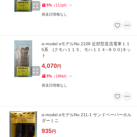
5
%
（
111
pt
）
発送日情報なし
α-model αモデルNo.2108 近郊型直流電車１１
5系 (クモハ１１５、モハ１１４−８００)キッ
ト
4,070
円
5
%
（
186
pt
）
発送日情報なし
α-model αモデルNo.211-1 サンドペーパーホル
ダーミニ
935
円