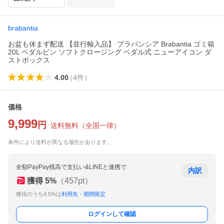
brabantia
お盆も休まず配送 【並行輸入品】 ブラバンシア Brabantia ゴミ箱
20L ペダルビン ソフトクロージング ペダル式 ニューアイコン ダ
ストボックス
4.00
（
4
件
）
価格
9,999
円
送料無料
（
全国一律
）
条件により送料が異なる場合があります。
全額PayPay残高で支払い&LINEと連携で
内訳
獲得
5
%
（
457
pt）
獲得のうち4.5%は
利用先・期間限定
ログインして確認