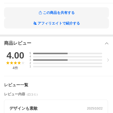
この商品を共有する
アフィリエイトで紹介する
商品レビュー
4.00
5
4
Specifications
3
2
[商品名]
1
ブラバンシア【Brabantia】ゴミ箱 20L ペダルビン ソフトクロー
4
件
ジング ペダル式 ニューアイコン
[カラー]
ホワイト（11 42 43）、ブリリアントスチール（114267 / 11 42 6
レビュー一覧
7）
レビュー内容
（口コミ）
[サイズ]
高さ約467×幅約290×奥行約380mm
容量：20L
デザインも素敵
2025/10/22
[素材]