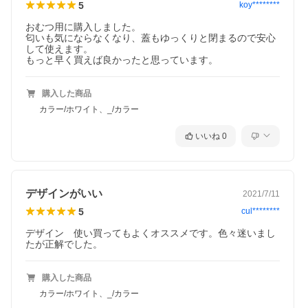
5
koy********
本体：ステンレス
中バケツ：メタル
おむつ用に購入しました。

匂いも気にならなくなり、蓋もゆっくりと閉まるので安心
[商品について]
して使えます。

【ニューアイコン ペダルビン】
もっと早く買えば良かったと思っています。
人気シリーズ「ペダルビン」の新モデル「ニューアイコン ペダル
ビン」です。従来の品よりも軽いタッチで簡単に蓋の開閉が可能
です。中のバケツは丸洗いが可能なのでいつでも清潔な状態をキ
ープできます。またにおいが漏れにくい構造になっているので、
購入した商品
キッチンなどでも活躍します。
カラー/ホワイト、_/カラー
[ブランド]
いいね
0
【Brabantia（ブラバンシア）】
1919年にオランダで創業のブラバンシアは、ブリキの煙草用具入
れの製造からスタートしました。丈夫で長持ち、高品質の製品は
ヨーロッパ中から高い評価を受け、さまざまな製品を手がけるよ
うになり業務を拡大していきました。現在では日用品メーカーと
して、家庭で長く使用できるもの、美しさを長く保つことができ
デザインがいい
2021/7/11
る製品作りをモットーに、伝統の高い技術力を生かし高品質の製
5
cul********
品を作り続けており、世界中で愛用されています。
デザイン　使い買ってもよくオススメです。色々迷いまし
※海外正規品を直輸入している並行輸入品です。
たが正解でした。
※画像や説明に記載のカラーやサイズが選択欄にない場合、そち
らの商品は現在取り扱っておりません。
※ご購入に関する
ご案内
購入した商品
カラー/ホワイト、_/カラー