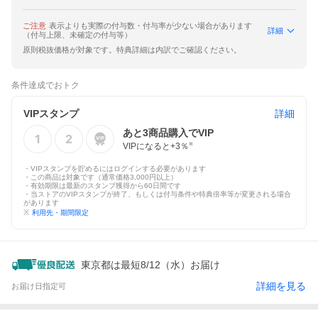
ご注意
表示よりも実際の付与数・付与率が少ない場合があります
詳細
（付与上限、未確定の付与等）
原則税抜価格が対象です。特典詳細は内訳でご確認ください。
条件達成でおトク
VIPスタンプ
詳細
あと
3
商品購入でVIP
VIPになると+
3
％
※
・VIPスタンプを貯めるにはログインする必要があります
・この商品は対象です（通常価格3,000円以上）
・有効期限は最新のスタンプ獲得から60日間です
・当ストアのVIPスタンプが終了、もしくは付与条件や特典倍率等が変更される場合
があります
※
利用先・期間限定
東京都は最短8/12（水）お届け
詳細を見る
お届け日指定可