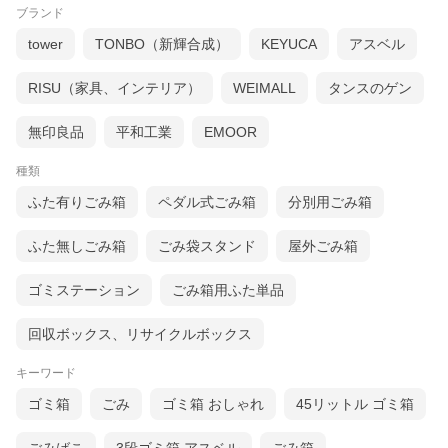
ブランド
tower
TONBO（新輝合成）
KEYUCA
アスベル
RISU（家具、インテリア）
WEIMALL
タンスのゲン
無印良品
平和工業
EMOOR
種類
ふた有りごみ箱
ペダル式ごみ箱
分別用ごみ箱
ふた無しごみ箱
ごみ袋スタンド
屋外ごみ箱
ゴミステーション
ごみ箱用ふた単品
回収ボックス、リサイクルボックス
キーワード
ゴミ箱
ごみ
ゴミ箱 おしゃれ
45リットル ゴミ箱