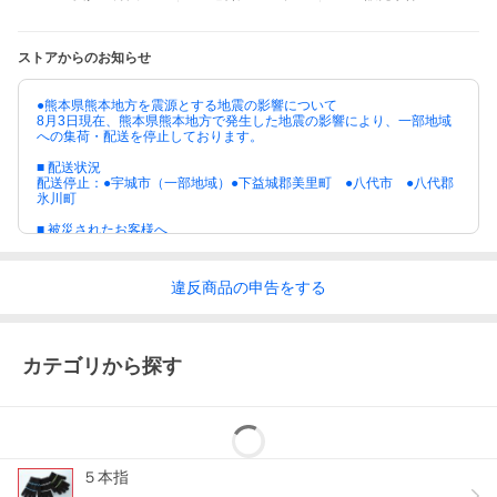
商品カラーに
撮影時の環境やモニターにより色に差が生じる
ついて
場合がございます。
商品サイズに
商品は平奥きにて計測しています。
ストアからのお知らせ
ついて
商品の特性上若干の差異が生じる場合がござい
ます。
●熊本県熊本地方を震源とする地震の影響について
使用上の注意
・洗濯は中性洗剤を使用し弱く手洗いしてくだ
8月3日現在、熊本県熊本地方で発生した地震の影響により、一部地域
さい。
への集荷・配送を停止しております。
・液温は30度くらいが適当です。
■ 配送状況
・手絞りは弱く日陰で平干しにしてください。
配送停止：●宇城市（一部地域）●下益城郡美里町 ●八代市 ●八代郡
・淡色色物とは分けて洗濯してください。
氷川町
■ 被災されたお客様へ
このたびの熊本県地震により被害にあわれた皆様に、心よりお見舞い
申し上げます。
人気キャラクター大集合♪手の部分がそのままキャラクター
違反
商品の
申告をする
に♪
かわいいだけじゃない機能性も満足していただけるあった
かミトン手袋です。ストレッチ性に優れた糸で編んでいる
カテゴリから探す
ので、抜群のフィット感と温かさ♪カフス部分が２重構造に
なっているため、しっかり包み込んで冷たい空気が入り込
みにくい構造となっています。さらにアンパンマンの手袋
は全体が2重構造でさらに暖か。可愛いミトンで冬も楽しく
過ごせそうです。
５本指