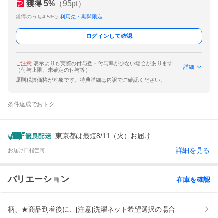
獲得
5
%
（
95
pt）
獲得のうち4.5%は
利用先・期間限定
ログインして確認
ご注意
表示よりも実際の付与数・付与率が少ない場合があります
詳細
（付与上限、未確定の付与等）
原則税抜価格が対象です。特典詳細は内訳でご確認ください。
条件達成でおトク
東京都は最短8/11（火）お届け
詳細を見る
お届け日指定可
バリエーション
在庫を確認
柄、★商品到着後に、[注意]洗濯ネット希望選択の場合