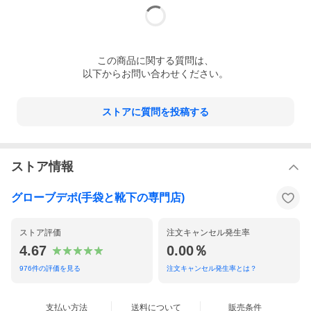
この
商品
に関する質問は、
以下からお問い合わせください。
ストアに質問を投稿する
ストア情報
グローブデポ(手袋と靴下の専門店)
ストア評価
注文キャンセル発生率
4.67
0.00％
サイズ
【ベビーサイズ（2〜3才程度）】約10cm
976
件の評価を見る
注文キャンセル発生率とは？
素材本体
アクリル、ナイロン、その他
生産国
日本
支払い方法
送料について
販売条件