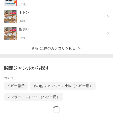
【当店グローブデポについて】
(
21
件)
お客様に自信を持って、おすすめできる商品のみを取り扱い、上
質で安心安全な商品をコスパよくお客さまにお届けしたいと考え
ミトン
ております。ランキング上位商品、人気商品、お得な訳ありアウ
トレット商品、最安商品、お買い得な値引き・セール商品、ポイ
(
13
件)
ント10倍商品等、はお問い合わせが多く、 数に限りがありますの
で、お早目にお買い求めください。
指切り
【使用用途 ※以下のようなシーンでご使用いただけます。】
通勤、通学、お出かけ、自転車、バイク、ウォーキング
(
2
件)
【対象 ※以下のような方に多くご利用いただいております。】
年代：〜20代、30代、40代、50代、60代〜
さらに1件のカテゴリを見る
【贈り物に ※以下のような節目や祝い事でのプレゼントとしても
ご好評いただいております。】
お誕生日・記念日・クリスマス・敬老の日
関連ジャンルから探す
カテゴリ
ベビー帽子
その他ファッション小物（ベビー用）
マフラー、ストール（ベビー用）