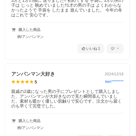
3才と1才の孫に 送りました‼️ 初めてする 手袋に 3才の男の
子は じっと 眺めていました‼️1才の男の子は よくわからな
かったようで 手袋を したまま 遊んでいました。 今年の冬
はこれで 安心です。
購入した商品
柄/アンパンマン
いいね
1
アンパンマン大好き
2024/12/18
5
ken********
親戚の2歳になった男の子にプレゼントとして購入しまし
た、アンパンマンが大好きなので見た瞬間喜んでいまし
た、素材も暖かく優しい肌触りで安心です。注文から届く
のも早くて完璧でした。
購入した商品
柄/アンパンマン