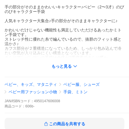
手の部分がそのままかわいいキャラクター♪ベビー（2〜3才）のび
のびキャラクター手袋
人気キャラクター大集合♪手の部分がそのままキャラクターに♪
かわいいだけじゃない機能性も満足していただけるあったかミト
ン手袋です。
ストレッチ性に優れた糸で編んでいるので、抜群のフィット感と
温かさ♪
カフス部分が２重構造になっているため、しっかり包み込んで冷
たい空気が入り込みにくい構造となっています。
さらにアンパンマンの手袋は全体が2重構造でさらに暖か。
トミカとプラレールは笛入り。
もっと見る
可愛いミトンで冬も楽しく過ごせそうです。
【検索キーワード：手袋 子供】手袋 防寒/手袋 暖かい/手袋 あった
か/手袋 おしゃれ/あったか手袋/手袋 キッズ/手袋 キッズ おしゃれ/
ベビー、キッズ、マタニティ
ベビー服、シューズ
手袋 子供/手袋 子供用/子供用手袋/ミトン型手袋/ミトン手袋/手袋
ミトン/手袋 ミトン型/それいけ！アンパンマン/バイキンマン/ドキ
ベビー用ファッション小物
手袋、ミトン
ンちゃん/ポムポムプリン/ハロー キティ/マイメロ/自転車/防風/ア
ウトドア/ベビーサイズ/2才/3才/通勤/通学/お出かけ/バイク/ウォー
JAN/ISBNコード：
4950147606008
キング/2歳/3歳/誕生日/プレゼント/クリスマス/贈り物/記念日/ブラ
商品
コード：
606b-
ック/黒/白/赤/青/ピンク/ベージュ/オレンジ/黄色/ 超PayPay祭
この商品を共有する