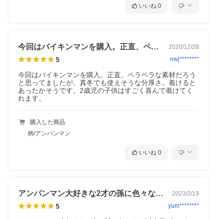
いいね
0
今回はバイキンマンを購入。正直、ペラペ…
2020/12/28
5
nwj********
今回はバイキンマンを購入。正直、ペラペラな素材だろう
と思ってましたが、真冬でも使えそうな分厚さ。着けると
あったかそうです。2歳児の子供はすごく喜んで着けてく
れます。
購入した商品
柄/アンパンマン
いいね
0
アンパンマン大好きな2才の孫に色々なお…
2023/2/19
5
yum********