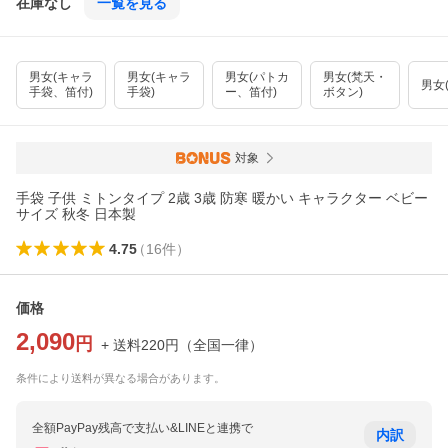
在庫なし
一覧を見る
男女(キャラ
男女(キャラ
男女(パトカ
男女(梵天・
男女(
手袋、笛付)
手袋)
ー、笛付)
ボタン)
対象
手袋 子供 ミトンタイプ 2歳 3歳 防寒 暖かい キャラクター ベビー
サイズ 秋冬 日本製
4.75
（
16
件
）
価格
2,090
円
+ 送料
220
円
（
全国一律
）
条件により送料が異なる場合があります。
全額PayPay残高で支払い&LINEと連携で
内訳