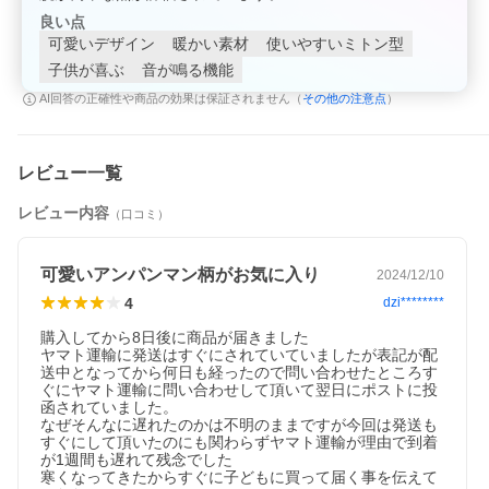
良い点
可愛いデザイン
暖かい素材
使いやすいミトン型
子供が喜ぶ
音が鳴る機能
その他の注意点
AI回答の正確性や商品の効果は保証されません（
）
レビュー一覧
レビュー内容
（口コミ）
可愛いアンパンマン柄がお気に入り
2024/12/10
4
dzi********
購入してから8日後に商品が届きました

ヤマト運輸に発送はすぐにされていていましたが表記が配
送中となってから何日も経ったので問い合わせたところす
ぐにヤマト運輸に問い合わせして頂いて翌日にポストに投
函されていました。

なぜそんなに遅れたのかは不明のままですが今回は発送も
すぐにして頂いたのにも関わらずヤマト運輸が理由で到着
が1週間も遅れて残念でした

寒くなってきたからすぐに子どもに買って届く事を伝えて