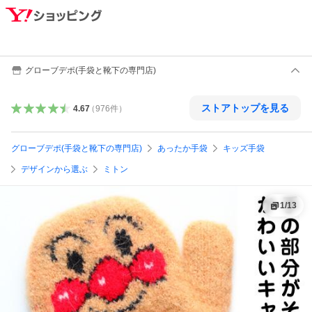
グローブデポ(手袋と靴下の専門店)
ストアトップを見る
4.67
（
976
件
）
グローブデポ(手袋と靴下の専門店)
あったか手袋
キッズ手袋
デザインから選ぶ
ミトン
1
/
13