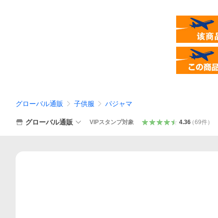
グローバル通販
子供服
パジャマ
グローバル通販
VIPスタンプ対象
4.36
（
69
件
）