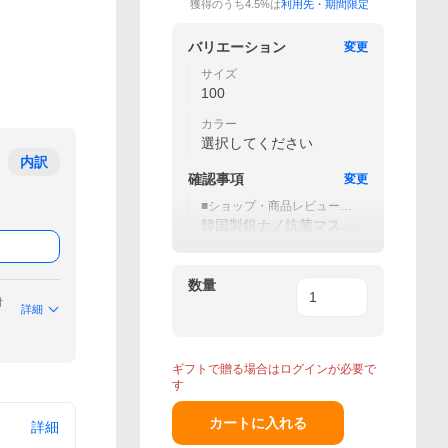
獲得のうち4.5%は
利用先・期間限定
バリエーション
変更
サイズ
100
カラー
選択してください
内訳
確認事項
変更
■ショップ・商品レビュー両
方書いて
韓国製銀ナノ抗菌マスク
GET
数量
付
詳細
ギフトで贈る場合はログインが必要で
す
カートに入れる
詳細