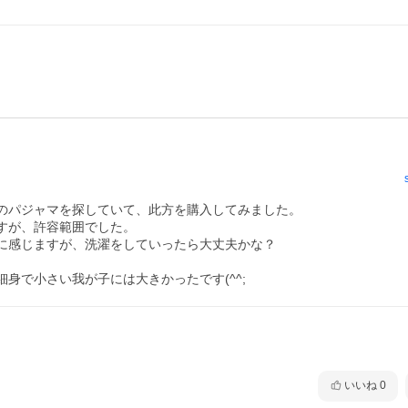
のパジャマを探していて、此方を購入してみました。

が、許容範囲でした。

に感じますが、洗濯をしていったら大丈夫かな？

身で小さい我が子には大きかったです(^^;
いいね
0