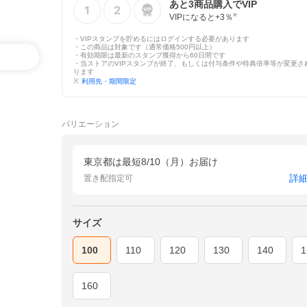
あと
3
商品購入でVIP
VIPになると+
3
％
※
・VIPスタンプを貯めるにはログインする必要があります
・この商品は対象です（通常価格500円以上）
・有効期限は最新のスタンプ獲得から60日間です
・当ストアのVIPスタンプが終了、もしくは付与条件や特典倍率等が変更さ
ります
※
利用先・期間限定
バリエーション
東京都は最短8/10（月）お届け
詳
置き配指定可
サイズ
100
110
120
130
140
1
160