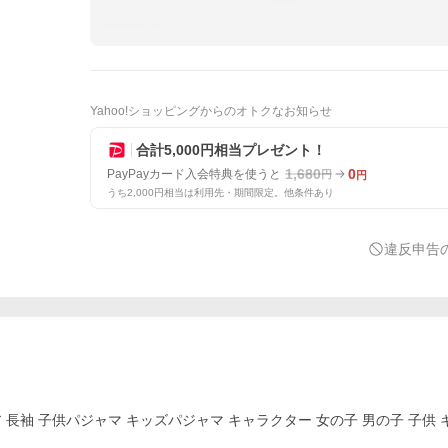
Yahoo!ショッピングからのオトクなお知らせ
合計5,000円相当プレゼント！
1,680
0
PayPayカード入会特典を使うと
円
円
うち2,000円相当は利用先・期間限定。他条件あり
違反申告
長袖 子供パジャマ キッズパジャマ キャラクター 女の子 男の子 子供 キ