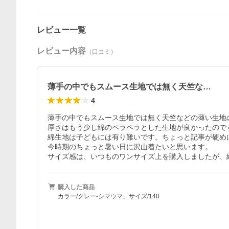
レビュー一覧
レビュー内容
（口コミ）
薄手の中でもスムース生地では無く天竺な…
4
薄手の中でもスムース生地では無く天竺などの薄い生地
厚さはもう少し綿のペラペラとした生地が良かったのです
綿生地は子どもには有り難いです。ちょっと記事が硬め
今時期のちょっと暑い日に沢山着たいと思います。

サイズ感は、いつものワンサイズ上を購入しましたが、細
購入した商品
カラー/グレー-シマウマ、サイズ/140