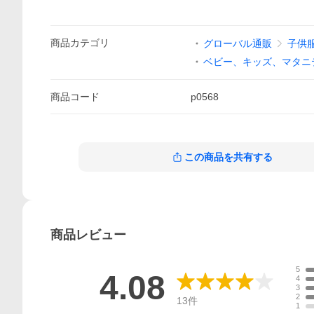
商品
カテゴリ
グローバル通販
子供
ベビー、キッズ、マタニ
商品
コード
p0568
この商品を共有する
商品
レビュー
5
4.08
4
3
2
13
件
1