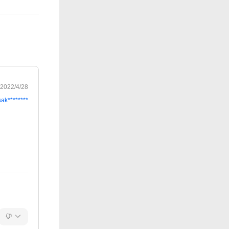
2022/4/28
sak********