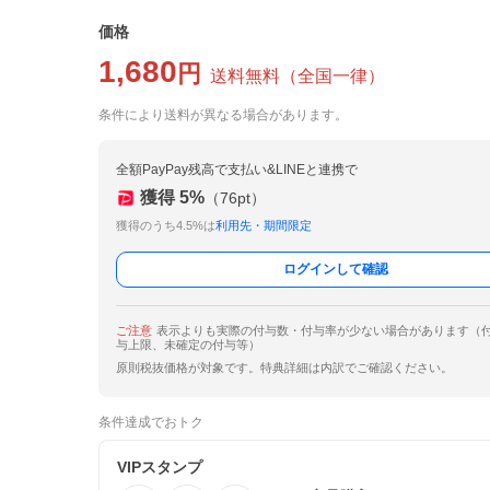
価格
1,680
円
送料無料
（
全国一律
）
条件により送料が異なる場合があります。
全額PayPay残高で支払い&LINEと連携で
獲得
5
%
（
76
pt）
獲得のうち4.5%は
利用先・期間限定
ログインして確認
ご注意
表示よりも実際の付与数・付与率が少ない場合があります（
与上限、未確定の付与等）
原則税抜価格が対象です。特典詳細は内訳でご確認ください。
条件達成でおトク
VIPスタンプ