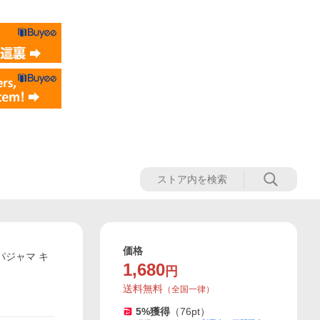
価格
パジャマ キ
1,680
円
送料無料
（
全国一律
）
5
%獲得
（
76
pt）