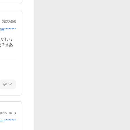
2022/5/8
har********
地がしっ
が1番あ
022/10/13
tem********