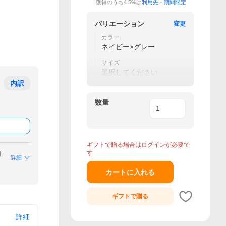
獲得のうち4.5%は
利用先・期間限定
バリエーション
変更
カラー
ネイビー×グレー
サイズ
選択してください
内訳
数量
ギフトで贈る場合はログインが必要で
す
付
詳細
カートに入れる
ギフトで
贈る
詳細