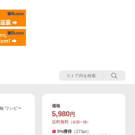
価格
袖 ワンピー
5,980
円
送料無料
（
全国一律
）
5
%獲得
（
273
pt）