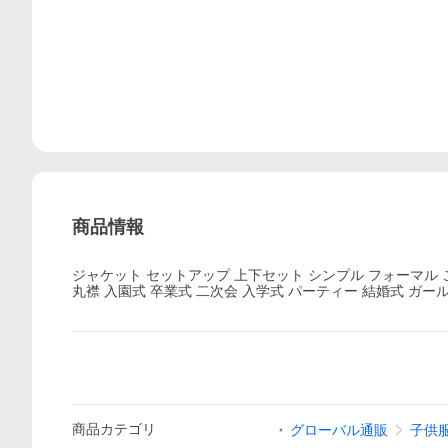
商品情報
ジャケット セットアップ 上下セット シンプル フォーマル 
丸襟 入園式 卒業式 二次会 入学式 パーティー 結婚式 ガールズ 
商品
カテゴリ
グローバル通販
子供