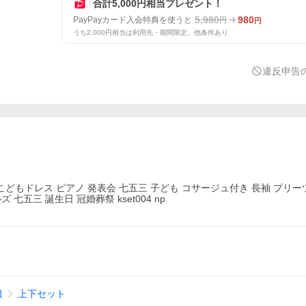
合計5,000円相当プレゼント！
5,980
980
PayPayカード入会特典を使うと
円
円
うち2,000円相当は利用先・期間限定。他条件あり
違反申告
こどもドレス ピアノ 発表会 七五三 子ども コサージュ付き 長袖 プリ
七五三 誕生日 冠婚葬祭 kset004 np
服
上下セット