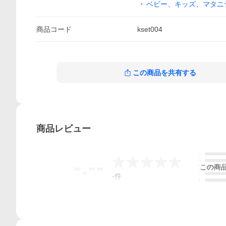
ベビー、キッズ、マタニ
商品
コード
kset004
この商品を共有する
商品
レビュー
5
-.--
4
この
商
3
2
-
件
1