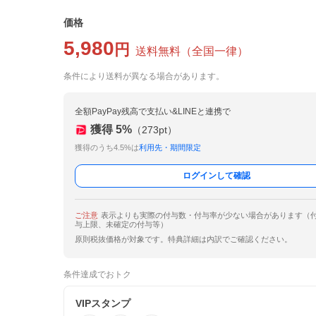
価格
5,980
円
送料無料
（
全国一律
）
条件により送料が異なる場合があります。
全額PayPay残高で支払い&LINEと連携で
獲得
5
%
（
273
pt）
獲得のうち4.5%は
利用先・期間限定
ログインして確認
ご注意
表示よりも実際の付与数・付与率が少ない場合があります（
与上限、未確定の付与等）
原則税抜価格が対象です。特典詳細は内訳でご確認ください。
条件達成でおトク
VIPスタンプ