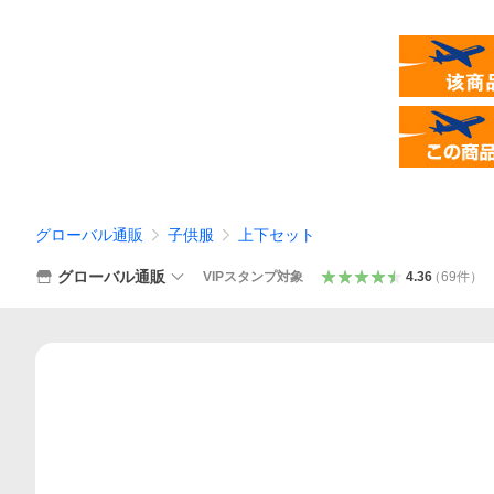
グローバル通販
子供服
上下セット
グローバル通販
VIPスタンプ対象
4.36
（
69
件
）