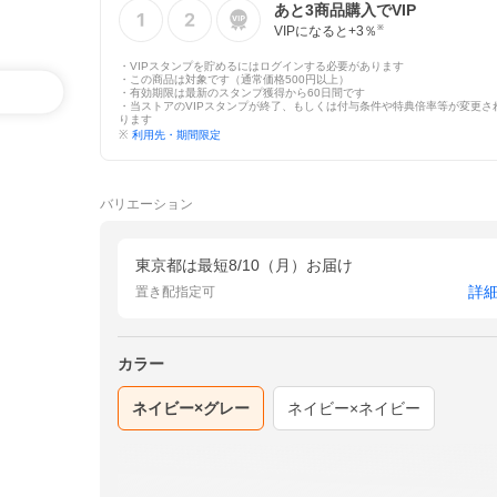
あと
3
商品購入でVIP
VIPになると+
3
％
※
・VIPスタンプを貯めるにはログインする必要があります
・この商品は対象です（通常価格500円以上）
・有効期限は最新のスタンプ獲得から60日間です
・当ストアのVIPスタンプが終了、もしくは付与条件や特典倍率等が変更さ
ります
※
利用先・期間限定
バリエーション
東京都は最短8/10（月）お届け
詳
置き配指定可
カラー
ネイビー×グレー
ネイビー×ネイビー