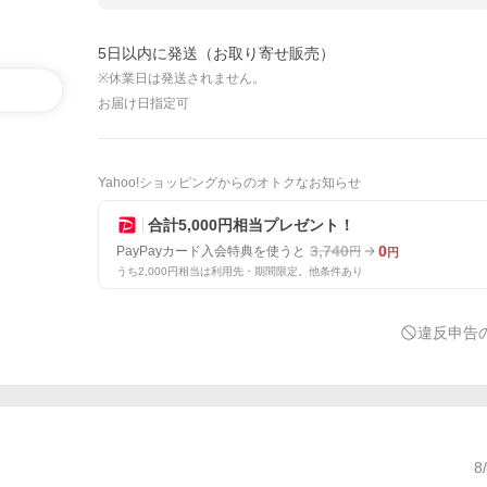
5日以内に発送（お取り寄せ販売）
※休業日は発送されません。
お届け日指定可
Yahoo!ショッピングからのオトクなお知らせ
合計5,000円相当プレゼント！
3,740
0
PayPayカード入会特典を使うと
円
円
うち2,000円相当は利用先・期間限定。他条件あり
違反申告
8