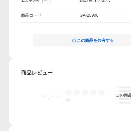
JAN/ISBNコード
4941860135036
商品
コード
GA-25998
この商品を共有する
商品
レビュー
5
-.--
4
この
商
3
2
-
件
1