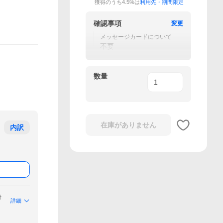
獲得のうち4.5%は
利用先・期間限定
確認事項
変更
メッセージカードについて
不要
数量
在庫がありません
内訳
付
詳細