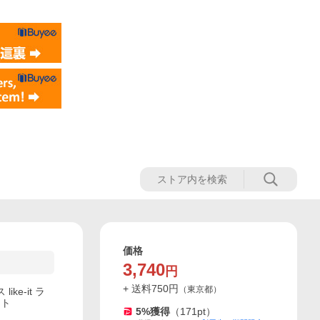
価格
3,740
円
+ 送料
750
円
（
東京都
）
e-it ラ
イト
5
%獲得
（
171
pt）