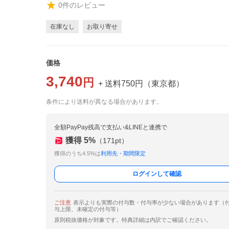
0
件のレビュー
在庫なし
お取り寄せ
価格
3,740
円
+ 送料
750
円
（
東京都
）
条件により送料が異なる場合があります。
全額PayPay残高で支払い&LINEと連携で
獲得
5
%
（
171
pt）
獲得のうち4.5%は
利用先・期間限定
ログインして確認
ご注意
表示よりも実際の付与数・付与率が少ない場合があります（
与上限、未確定の付与等）
原則税抜価格が対象です。特典詳細は内訳でご確認ください。