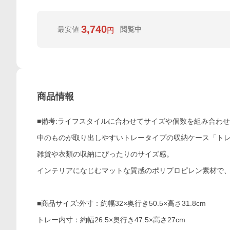
3,740
最安値
閲覧中
円
商品情報
■備考:ライフスタイルに合わせてサイズや個数を組み合わ
中のものが取り出しやすいトレータイプの収納ケース「トレ
雑貨や衣類の収納にぴったりのサイズ感。
インテリアになじむマットな質感のポリプロピレン素材で
■商品サイズ:外寸：約幅32×奥行き50.5×高さ31.8cm
トレー内寸：約幅26.5×奥行き47.5×高さ27cm