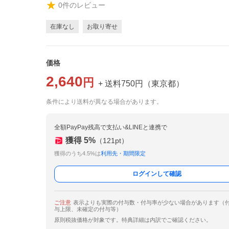
0
件のレビュー
在庫なし
お取り寄せ
価格
2,640
円
+ 送料
750
円
（
東京都
）
条件により送料が異なる場合があります。
全額PayPay残高で支払い&LINEと連携で
獲得
5
%
（
121
pt）
獲得のうち4.5%は
利用先・期間限定
ログインして確認
ご注意
表示よりも実際の付与数・付与率が少ない場合があります（
与上限、未確定の付与等）
原則税抜価格が対象です。特典詳細は内訳でご確認ください。