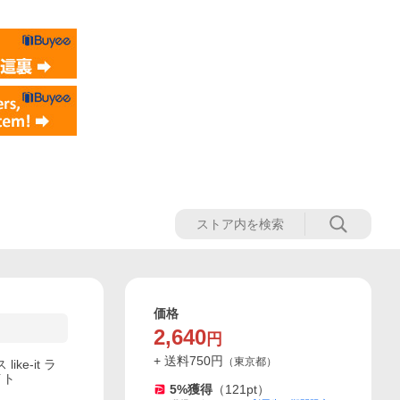
価格
2,640
円
+ 送料
750
円
（
東京都
）
e-it ラ
イト
5
%獲得
（
121
pt）