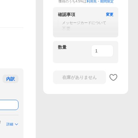
獲得のうち4.5%は
利用先・期間限定
確認事項
変更
メッセージカードについて
不要
数量
在庫がありません
内訳
付
詳細