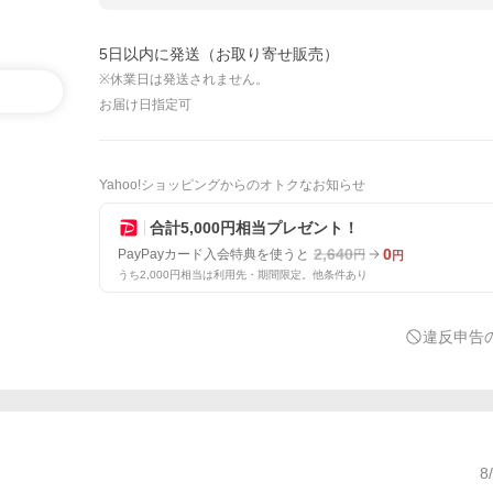
5日以内に発送（お取り寄せ販売）
※休業日は発送されません。
お届け日指定可
Yahoo!ショッピングからのオトクなお知らせ
合計5,000円相当プレゼント！
2,640
0
PayPayカード入会特典を使うと
円
円
うち2,000円相当は利用先・期間限定。他条件あり
違反申告
8