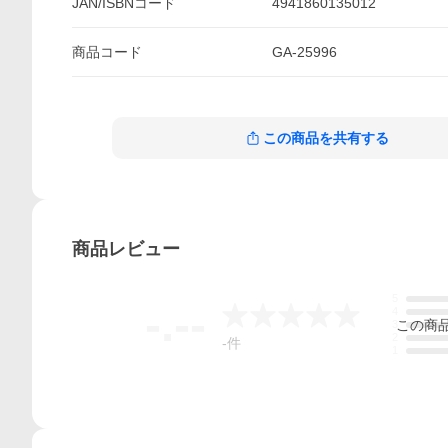
JAN/ISBNコード
4941860135012
商品
コード
GA-25996
この商品を共有する
商品
レビュー
5
-.--
4
この
商
3
2
-
件
1