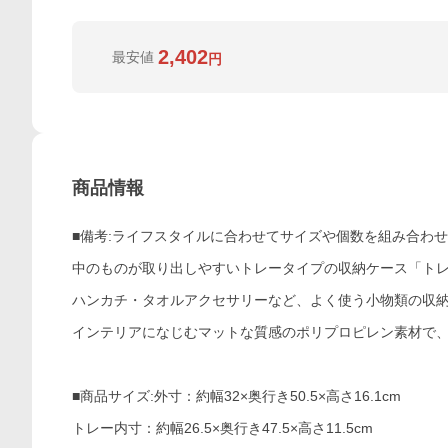
2,402
最安値
円
商品情報
■備考:ライフスタイルに合わせてサイズや個数を組み合わ
中のものが取り出しやすいトレータイプの収納ケース「トレ
ハンカチ・タオルアクセサリーなど、よく使う小物類の収
インテリアになじむマットな質感のポリプロピレン素材で
■商品サイズ:外寸：約幅32×奥行き50.5×高さ16.1cm
トレー内寸：約幅26.5×奥行き47.5×高さ11.5cm