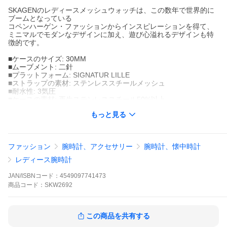
SKAGENのレディースメッシュウォッチは、この数年で世界的に
ブームとなっている
コペンハーゲン・ファッションからインスピレーションを得て、
ミニマルでモダンなデザインに加え、遊び心溢れるデザインも特
徴的です。
■ケースのサイズ: 30MM
■ムーブメント: 二針
■プラットフォーム: SIGNATUR LILLE
■ストラップの素材: ステンレススチールメッシュ
■耐水性: 3気圧
■ケースの素材: 再生ステンレススチール50%以上
■ケースの色: シルバー
もっと見る
■ダイヤルの色: ホワイト
■柔軟に交換可能: 14MM
■ストラップの幅: 14MM
■クロージャ: セーフティメッシュバックル
ファッション
腕時計、アクセサリー
腕時計、懐中時計
■ストラップの内径: 175+/- 5MM
■電池の種類: SR621SW
レディース腕時計
※記載は商品仕様の一部です。仕様説明不足等の理由での返品は
JAN/ISBNコード：
4549097741473
できません。特に適合等は必ずご確認ください。
商品
コード：
SKW2692
この商品を共有する