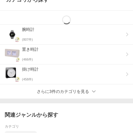
腕時計
(
807
件)
置き時計
(
466
件)
掛け時計
(
458
件)
さらに3件のカテゴリを見る
関連ジャンルから探す
カテゴリ