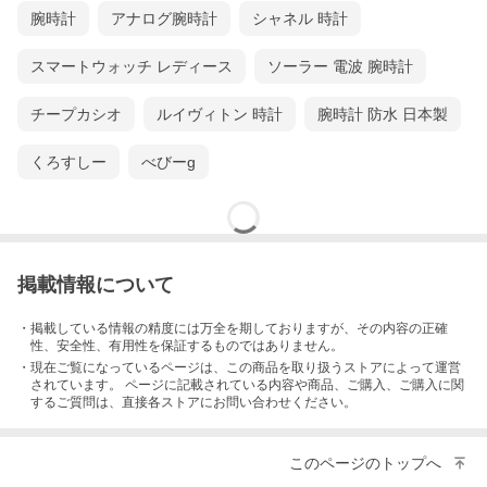
腕時計
アナログ腕時計
シャネル 時計
スマートウォッチ レディース
ソーラー 電波 腕時計
チープカシオ
ルイヴィトン 時計
腕時計 防水 日本製
くろすしー
べびーg
掲載情報について
・掲載している情報の精度には万全を期しておりますが、その内容の正確
性、安全性、有用性を保証するものではありません。
・現在ご覧になっているページは、この
商品
を取り扱うストアによって運営
されています。 ページに記載されている内容
や商品、ご購入
、ご購入に関
するご質問は、直接各ストアにお問い合わせください。
このページのトップへ