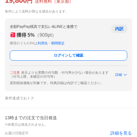
19,800
円
送料無料
（
東京都
）
条件により送料が異なる場合があります。
全額PayPay残高で支払い&LINEと連携で
内訳
獲得
5
%
（
909
pt）
獲得のうち4.5%は
利用先・期間限定
ログインして確認
ご注意
表示よりも実際の付与数・付与率が少ない場合があります
詳細
（付与上限、未確定の付与等）
原則税抜価格が対象です。特典詳細は内訳でご確認ください。
条件達成でおトク
13時までの注文で当日発送
※休業日は発送されません。
詳細を見る
お届け日指定可