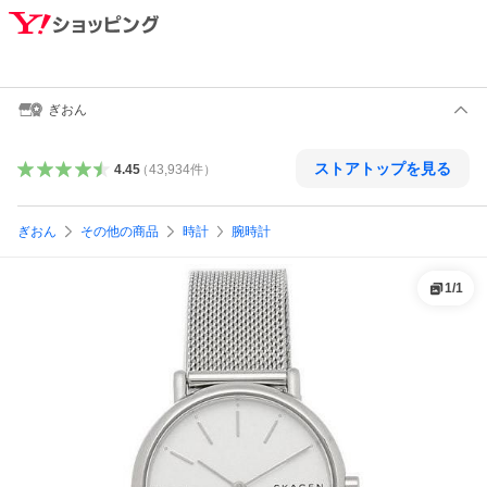
ぎおん
ストアトップを見る
4.45
（
43,934
件
）
ぎおん
その他の商品
時計
腕時計
1
/
1