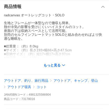
商品情報
radcanvas オートレッグコット・SOLO
生地とフレームが一体型なので撤収も簡単。
熱や冷気の影響を受けにくいハイスタイルのコット。
座面の下は収納スペースとして活用可能。
別売のセルフインフレートマットSOLOと組み合わせればより快
適な睡眠を。
■総重量：（約）8.0kg
■サイズ：（約）長さ193×幅66×高さ47.5cm
■収納サイズ：（約）縦17×横17×高さ97cm
■耐荷重：（約）120kg
■構成：本体、収納バッグ
もっと見る
■主素材：ポリエステル、スチール
■性能/特長：
・ハイコット
・スピーディーに設営・撤収
アウトドア、釣り、旅行用品
アウトドア、キャンプ、登山
・スリム収納
アウトドア寝具
コット
※耐荷重表記は静止荷重による目安です。
JAN/ISBNコード：
4981325586904
※記載は商品仕様の一部です。仕様説明不足等の理由での返品は
商品
コード：
73178016
できません。特に適合等は必ずご確認ください。