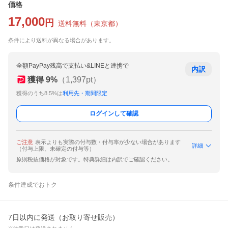
価格
17,000
円
送料無料
（
東京都
）
条件により送料が異なる場合があります。
全額PayPay残高で支払い&LINEと連携で
内訳
獲得
9
%
（
1,397
pt）
獲得のうち8.5%は
利用先・期間限定
ログインして確認
ご注意
表示よりも実際の付与数・付与率が少ない場合があります
詳細
（付与上限、未確定の付与等）
原則税抜価格が対象です。特典詳細は内訳でご確認ください。
条件達成でおトク
7日以内に発送（お取り寄せ販売）