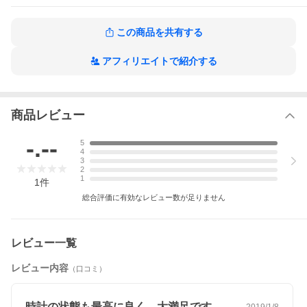
この商品を共有する
アフィリエイトで紹介する
商品レビュー
-.--
5
4
お問合せ用コー
U-IW356502
3
2
ド
1
1
件
ブランド
IWC
総合評価に有効なレビュー数が足りません
型番
IW356502
レビュー一覧
商品名
ポートフィノ
レビュー内容
（口コミ）
材質
ステンレススティール/SS
文字盤
ブラック/Black
時計の状態も最高に良く、大満足です。こ…
2019/1/8