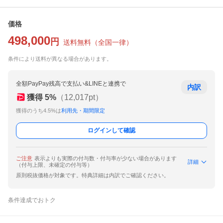
価格
498,000
円
送料無料
（
全国一律
）
条件により送料が異なる場合があります。
全額PayPay残高で支払い&LINEと連携で
内訳
獲得
5
%
（
12,017
pt）
獲得のうち4.5%は
利用先・期間限定
ログインして確認
ご注意
表示よりも実際の付与数・付与率が少ない場合があります
詳細
（付与上限、未確定の付与等）
原則税抜価格が対象です。特典詳細は内訳でご確認ください。
条件達成でおトク