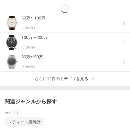
50万〜100万
(
6,341
件)
100万〜200万
(
5,102
件)
30万〜50万
(
3,268
件)
さらに12件のカテゴリを見る
関連ジャンルから探す
カテゴリ
レディース腕時計