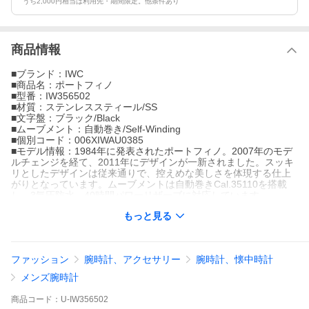
うち2,000円相当は利用先・期間限定。他条件あり
商品情報
■ブランド：IWC
■商品名：ポートフィノ
■型番：IW356502
■材質：ステンレススティール/SS
■文字盤：ブラック/Black
■ムーブメント：自動巻き/Self-Winding
■個別コード：006XIWAU0385
■モデル情報：1984年に発表されたポートフィノ。2007年のモデ
ルチェンジを経て、2011年にデザインが一新されました。スッキ
リとしたデザインは従来通りで、控えめな美しさを体現する仕上
がりとなっています。ムーブメントは自動巻きCal.35110を搭載
し、3気圧防水、40時間パワーリザーブに対応しています。
■販売店舗：銀座rasin(銀座らしん、銀座ラシン) 大阪心斎橋店
もっと見る
ファッション
腕時計、アクセサリー
腕時計、懐中時計
メンズ腕時計
商品
コード：
U-IW356502