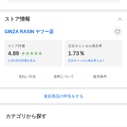
す。
ベルト：
当店オリジナルの新品です。
ストア情報
中古商品のクオリティについて
当社保証
内部機械の自然故障について
GINZA RASIN ヤフー店
ご購入日より 1年間
詳しくはこちら
ストア評価
注文キャンセル発生率
モデル情報
1984年に発表されたポートフィノ。2007年
4.89
1.73％
のモデルチェンジを経て、2011年にデザイ
ンが一新されました。スッキリとしたデザイ
1,501
件の評価を見る
注文キャンセル発生率とは？
ンは従来通りで、控えめな美しさを体現する
仕上がりとなっています。ムーブメントは自
動巻きCal.35110を搭載し、3気圧防水、40
時間パワーリザーブに対応しています。
支払い方法
送料について
販売条件
違反
商品の
申告をする
カテゴリから探す