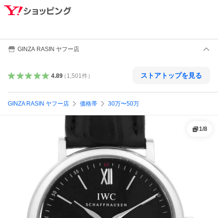
GINZA RASIN ヤフー店
ストアトップを見る
4.89
（
1,501
件
）
GINZA RASIN ヤフー店
価格帯
30万〜50万
1
/
8