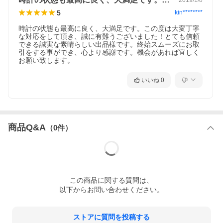
5
kin********
ムーブメント
自動巻き/Self-Winding
時計の状態も最高に良く、大満足です。この度は大変丁寧
サイズ
ケース：直径 40mm (リューズ含まず）
な対応をして頂き、誠に有難うございました！とても信頼
全重量：60g
できる誠実な素晴らしい出品様です。終始スムーズにお取
サイズの測り方
引をする事ができ、心より感謝です。機会があれば宜しく
お願い致します。
付属品
取扱説明書 / 保証書(発行日付 2015年7月)
いいね
0
メンテナンス情
外装仕上げ/機械点検
報
(当店にて 2026年4月)
コンディション
ケース：
裏蓋に微細な傷が残りますがその他目立つ傷
商品Q&A
（
0
件）
やダメージなどはなく良い状態です。
ベゼル：
目立つ傷やダメージなどはなく良い状態で
す。
ガラス：
この
商品
に関する質問は、
目立つ傷やダメージなどはなく良い状態で
以下からお問い合わせください。
す。
針・文字盤：
目立つ傷やダメージなどはなく良い状態で
ストアに質問を投稿する