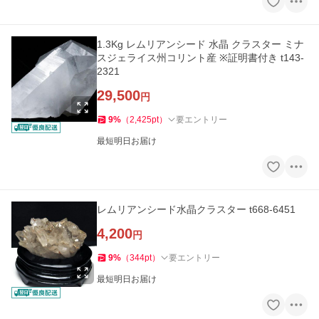
1.3Kg レムリアンシード 水晶 クラスター ミナ
スジェライス州コリント産 ※証明書付き t143-
2321
29,500
円
9
%
（
2,425
pt
）
要エントリー
最短明日お届け
レムリアンシード水晶クラスター t668-6451
4,200
円
9
%
（
344
pt
）
要エントリー
最短明日お届け