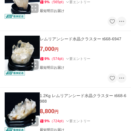
9
%
（
565
pt
）
要エントリー
最短明日お届け
レムリアンシード水晶クラスター t668-6947
7,000
円
9
%
（
574
pt
）
要エントリー
最短明日お届け
1.2Kg レムリアンシード水晶クラスター t668-6
988
8,800
円
9
%
（
724
pt
）
要エントリー
最短明日お届け