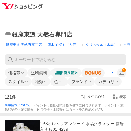
銀座東道 天然石専門店
銀座東道 天然石専門店
素材で探す（カ行）
クリスタル（水晶）
クラ
1
価格帯
送料無料
すべての条
スタイル
種類
色
ブランド
カテゴリ
121
件
おすすめ順
表示
表示情報について
｜ポイントは原則税抜価格を基準に付与されます｜ポイント・支
払額等の正確な情報（付与条件・上限等）はカートをご確認ください
1.6Kg レムリアンシード 水晶クラスター 雲母
入り t501-4239