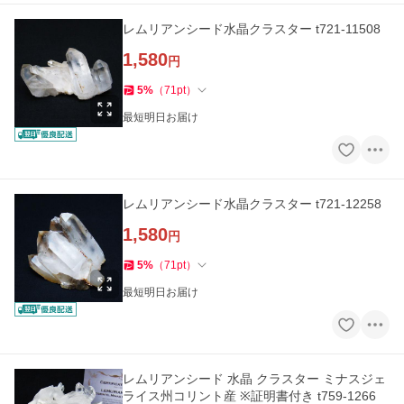
レムリアンシード水晶クラスター t721-11508
1,580
円
5
%
（
71
pt
）
最短明日お届け
レムリアンシード水晶クラスター t721-12258
1,580
円
5
%
（
71
pt
）
最短明日お届け
レムリアンシード 水晶 クラスター ミナスジェ
ライス州コリント産 ※証明書付き t759-1266