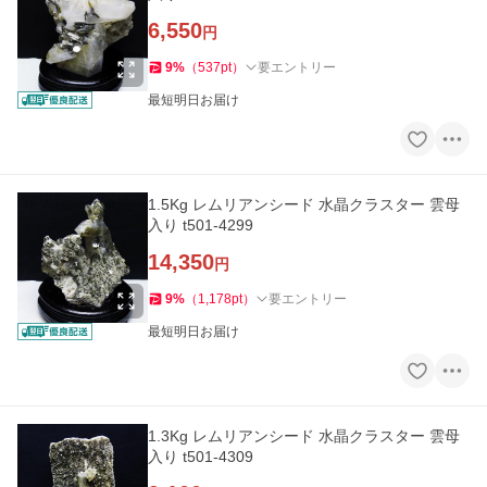
6,550
円
9
%
（
537
pt
）
要エントリー
最短明日お届け
1.5Kg レムリアンシード 水晶クラスター 雲母
入り t501-4299
14,350
円
9
%
（
1,178
pt
）
要エントリー
最短明日お届け
1.3Kg レムリアンシード 水晶クラスター 雲母
入り t501-4309