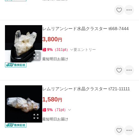
レムリアンシード水晶クラスター t668-7444
3,800
円
9
%
（
311
pt
）
要エントリー
最短明日お届け
レムリアンシード水晶クラスター t721-11111
1,580
円
5
%
（
71
pt
）
最短明日お届け