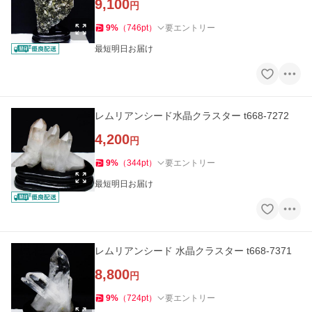
9,100
円
9
%
（
746
pt
）
要エントリー
最短明日お届け
レムリアンシード水晶クラスター t668-7272
4,200
円
9
%
（
344
pt
）
要エントリー
最短明日お届け
レムリアンシード 水晶クラスター t668-7371
8,800
円
9
%
（
724
pt
）
要エントリー