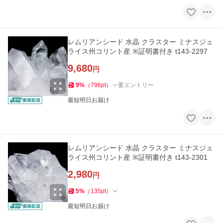
レムリアンシード 水晶 クラスター ミナスジェ
ライス州コリント産 ※証明書付き t143-2297
9,680
円
9
%
（
796
pt
）
要エントリー
最短明日お届け
レムリアンシード 水晶 クラスター ミナスジェ
ライス州コリント産 ※証明書付き t143-2301
2,980
円
5
%
（
135
pt
）
最短明日お届け