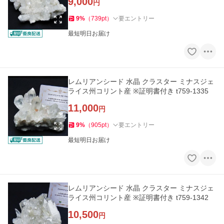
9,000
円
9
%
（
739
pt
）
要エントリー
最短明日お届け
レムリアンシード 水晶 クラスター ミナスジェ
ライス州コリント産 ※証明書付き t759-1335
11,000
円
9
%
（
905
pt
）
要エントリー
最短明日お届け
レムリアンシード 水晶 クラスター ミナスジェ
ライス州コリント産 ※証明書付き t759-1342
10,500
円