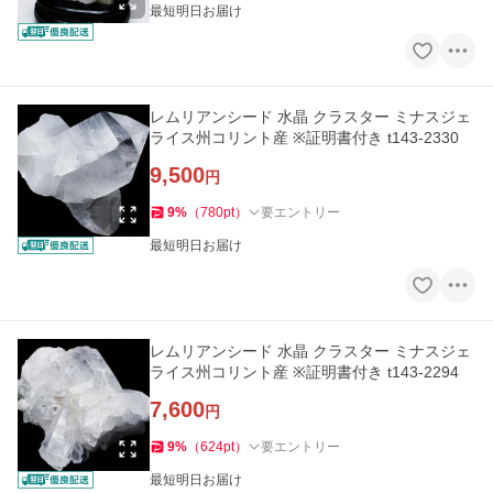
最短明日お届け
レムリアンシード 水晶 クラスター ミナスジェ
ライス州コリント産 ※証明書付き t143-2330
9,500
円
9
%
（
780
pt
）
要エントリー
最短明日お届け
レムリアンシード 水晶 クラスター ミナスジェ
ライス州コリント産 ※証明書付き t143-2294
7,600
円
9
%
（
624
pt
）
要エントリー
最短明日お届け