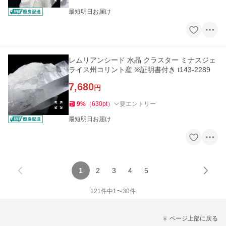
最短明日お届け
レムリアンシード 水晶 クラスター ミナスジェ
ライス州コリント産 ※証明書付き t143-2289
7,680
円
9
%
（
630
pt
）
要エントリー
最短明日お届け
1
2
3
4
5
121
件中
1
〜
30
件
ページ上部に戻る