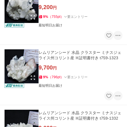
9,200
円
9
%
（
755
pt
）
要エントリー
最短明日お届け
レムリアンシード 水晶 クラスター ミナスジェ
ライス州コリント産 ※証明書付き t759-1323
9,700
円
9
%
（
796
pt
）
要エントリー
最短明日お届け
レムリアンシード 水晶 クラスター ミナスジェ
ライス州コリント産 ※証明書付き t759-1332