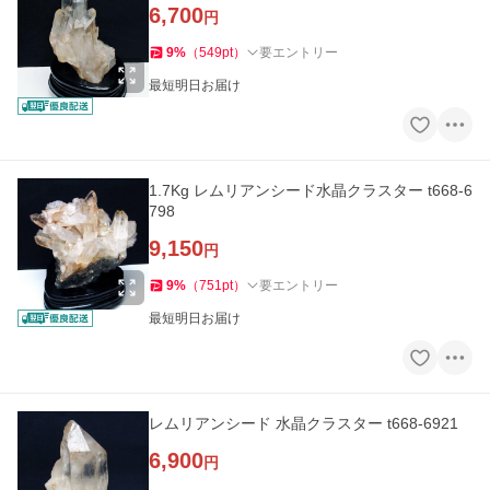
6,700
円
9
%
（
549
pt
）
要エントリー
最短明日お届け
1.7Kg レムリアンシード水晶クラスター t668-6
798
9,150
円
9
%
（
751
pt
）
要エントリー
最短明日お届け
レムリアンシード 水晶クラスター t668-6921
6,900
円