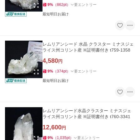
9
%
（
862
pt
）
要エントリー
最短明日お届け
レムリアンシード 水晶 クラスター ミナスジェ
ライス州コリント産 ※証明書付き t759-1358
4,580
円
9
%
（
374
pt
）
要エントリー
最短明日お届け
レムリアンシード水晶クラスター ミナスジェ
ライス州コリント産 ※証明書付き t760-3341
12,600
円
9
%
（
1,035
pt
）
要エントリー