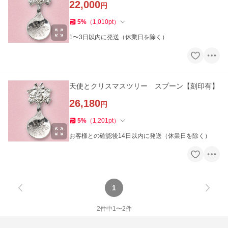
22,000
円
5
%
（
1,010
pt
）
1〜3日以内に発送（休業日を除く）
天使とクリスマスツリー スプーン【刻印有】
26,180
円
5
%
（
1,201
pt
）
お客様との確認後14日以内に発送（休業日を除く）
1
2
件中
1
〜
2
件