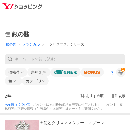
銀の匙
銀の匙
クラシカル
『クリスマス』シリーズ
1
価格帯
送料無料
すべての条
色
カテゴリ
2
件
おすすめ順
表示
表示情報について
｜ポイントは原則税抜価格を基準に付与されます｜ポイント・支
払額等の正確な情報（付与条件・上限等）はカートをご確認ください
天使とクリスマスツリー スプーン