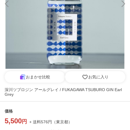
おまかせ比較
お気に入り
深川ツブロジン アールグレイ / FUKAGAWA TSUBURO GIN Earl
Grey
価格
5,500
円
+ 送料
576
円
（
東京都
）