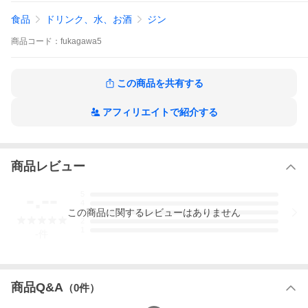
『青い鳥という名の紅茶』
食品
ドリンク、水、お酒
ジン
使用した茶葉は、
商品
コード：
fukagawa5
深川蒸留所のご近所さんの紅茶専門店ティーポンドの茶葉『アー
ルグレイ ブルーバード』を使用。
天然のベルガモットの香りに、オリエンタルな果実の香りと華や
かな矢車菊をブレンドした軽やかな味わいのアールグレイです。
この商品を共有する
【ボタニカル】
ジュニパーベリー、ベチバー、TEAPONDのEarl Grey Blue Bird
アフィリエイトで紹介する
商品レビュー
-.--
5
4
この
商品
に関するレビューはありません
3
2
1
-
件
商品Q&A
（
0
件）