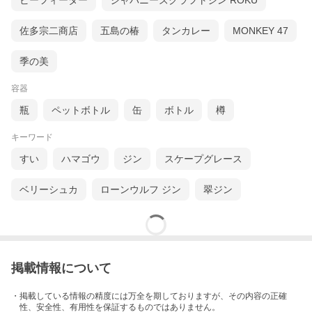
ビーフィーター
ジャパニーズクラフトジン ROKU
佐多宗二商店
五島の椿
タンカレー
MONKEY 47
季の美
容器
瓶
ペットボトル
缶
ボトル
樽
キーワード
すい
ハマゴウ
ジン
スケープグレース
ベリーシュカ
ローンウルフ ジン
翠ジン
掲載情報について
・掲載している情報の精度には万全を期しておりますが、その内容の正確
性、安全性、有用性を保証するものではありません。