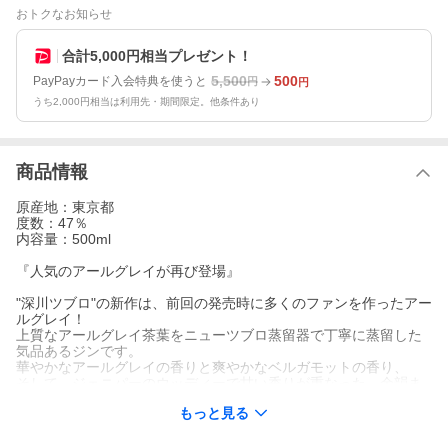
おトクなお知らせ
合計5,000円相当プレゼント！
5,500
500
PayPayカード入会特典を使うと
円
円
うち2,000円相当は利用先・期間限定。他条件あり
商品情報
原産地：東京都
度数：47％
内容量：500ml
『人気のアールグレイが再び登場』
"深川ツブロ"の新作は、前回の発売時に多くのファンを作ったアー
ルグレイ！
上質なアールグレイ茶葉をニューツブロ蒸留器で丁寧に蒸留した
気品あるジンです。
華やかなアールグレイの香りと爽やかなベルガモットの香り、
そして、ジェニパーのウッディーで甘い香りが重なった、余韻ま
で贅沢な香りを楽しめます。
もっと見る
今回は、蒸留後に加える水にもアールグレイの蒸留水を使用して
いるので、さらに茶葉の香りが印象的になりした。