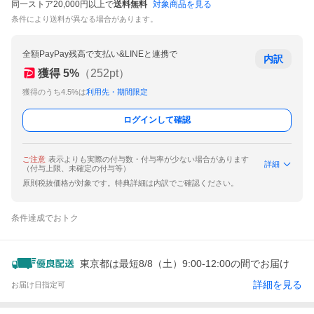
同一ストア20,000円以上で
送料無料
対象商品を見る
条件により送料が異なる場合があります。
全額PayPay残高で支払い&LINEと連携で
内訳
獲得
5
%
（
252
pt）
獲得のうち4.5%は
利用先・期間限定
ログインして確認
ご注意
表示よりも実際の付与数・付与率が少ない場合があります
詳細
（付与上限、未確定の付与等）
原則税抜価格が対象です。特典詳細は内訳でご確認ください。
条件達成でおトク
東京都は最短8/8（土）9:00-12:00の間でお届け
詳細を見る
お届け日指定可