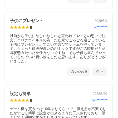
子供にプレゼント
2020/5/9
5
tyj********
以前から子供に欲しい欲しいと言われてやっとの思いで注
文。コロナウイルスの為、ただ家でごろごろ過ごしている
子供にプレゼント。すごい大喜びでゲームをやっていま
す。ちょっと値段が高いのがネックですがこの時期だと品
薄状態みたいだか仕方ないですね。でも子供も喜んでやっ
ているのでいい買い物をしたと思います。ありがとうござ
いました。
いいね
0
設定も簡単
2022/3/20
5
zun********
ゲーム機を買うのは10年ぶりくらいで、扱えるか不安でし
たがすごく簡単に設定が出来るように工夫されており、購
入して１週間ですが楽しませてもらっています。
