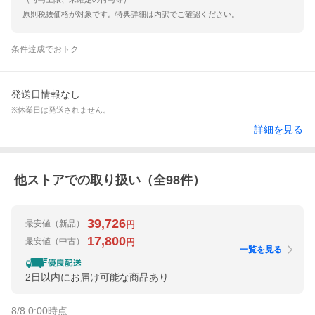
原則税抜価格が対象です。特典詳細は内訳でご確認ください。
条件達成でおトク
発送日情報なし
※休業日は発送されません。
詳細を見る
他ストアでの取り扱い（全
98
件）
39,726
最安値
（新品）
円
17,800
最安値
（中古）
円
一覧を見る
2日以内にお届け可能な商品あり
8/8 0:00
時点