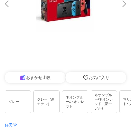
おまかせ比較
お気に入り
ネオンブル
ネオンブル
グレー（新
ー/ネオンレ
マリ
グレー
ー/ネオンレ
モデル）
ッド（新モ
ド×
ッド
デル）
任天堂