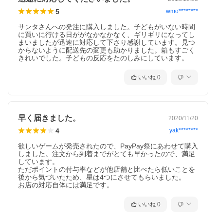
5
wmo********
サンタさんへの発注に購入しました。子どもがいない時間
に買いに行ける日ががなかなかなく、ギリギリになってし
まいましたが迅速に対応して下さり感謝しています。見つ
からないように配送先の変更も助かりました。箱もすごく
きれいでした。子どもの反応をたのしみにしています。
いいね
0
早く届きました。
2020/11/20
4
yak********
欲しいゲームが発売されたので、PayPay祭にあわせて購入
しました。注文から到着までがとても早かったので、満足
しています。

ただポイントの付与率などが他店舗と比べたら低いことを
後から気づいたため、星は4つにさせてもらいました。

お店の対応自体には満足です。
いいね
0