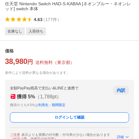
任天堂 Nintendo Switch HAD-S-KABAA [ネオンブルー・ネオンレ
ッド] switch 本体
4.63
（
177
件
）
在庫なし
入荷待ち
価格
38,980
円
送料無料
（
東京都
）
条件により送料が異なる場合があります。
全額PayPay残高で支払い&LINEと連携で
内訳
獲得
5
%
（
1,788
pt）
獲得のうち4.5%は
利用先・期間限定
ログインして確認
ご注意
表示よりも実際の付与数・付与率が少ない場合があります
詳細
（付与上限、未確定の付与等）