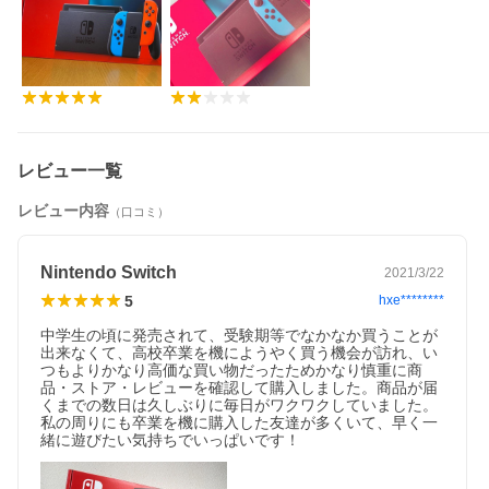
レビュー一覧
レビュー内容
（口コミ）
Nintendo Switch
2021/3/22
5
hxe********
中学生の頃に発売されて、受験期等でなかなか買うことが
出来なくて、高校卒業を機にようやく買う機会が訪れ、い
つもよりかなり高価な買い物だったためかなり慎重に商
品・ストア・レビューを確認して購入しました。商品が届
くまでの数日は久しぶりに毎日がワクワクしていました。
私の周りにも卒業を機に購入した友達が多くいて、早く一
緒に遊びたい気持ちでいっぱいです！