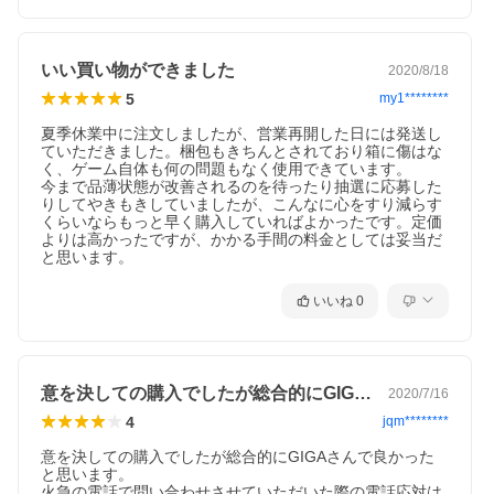
いい買い物ができました
2020/8/18
5
my1********
夏季休業中に注文しましたが、営業再開した日には発送し
ていただきました。梱包もきちんとされており箱に傷はな
く、ゲーム自体も何の問題もなく使用できています。

今まで品薄状態が改善されるのを待ったり抽選に応募した
りしてやきもきしていましたが、こんなに心をすり減らす
くらいならもっと早く購入していればよかったです。定価
よりは高かったですが、かかる手間の料金としては妥当だ
と思います。
いいね
0
意を決しての購入でしたが総合的にGIG…
2020/7/16
4
jqm********
意を決しての購入でしたが総合的にGIGAさんで良かった
と思います。

火急の電話で問い合わせさせていただいた際の電話応対は