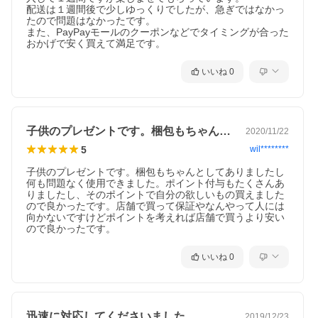
配送は１週間後で少しゆっくりでしたが、急ぎではなかっ
たので問題はなかったです。

また、PayPayモールのクーポンなどでタイミングが合った
おかげで安く買えて満足です。
いいね
0
子供のプレゼントです。梱包もちゃんとし…
2020/11/22
5
wil********
子供のプレゼントです。梱包もちゃんとしてありましたし
何も問題なく使用できました。ポイント付与もたくさんあ
りましたし、そのポイントで自分の欲しいもの買えました
ので良かったです。店舗で買って保証やなんやって人には
向かないですけどポイントを考えれば店舗で買うより安い
ので良かったです。
いいね
0
迅速に対応してくださいました。
2019/12/23