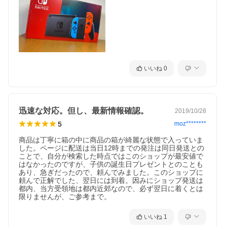
いいね
0
迅速な対応。但し、最新情報確認。
2019/10/28
5
moz********
商品は丁寧に箱の中に商品の箱が綺麗な状態で入っていま
した。ページに配送は当日12時までの発注は同日発送との
ことで、自分が検索した時点ではこのショップが最安値で
はなかったのですが、子供の誕生日プレゼントとのことも
あり、急ぎだったので、頼んでみました。このショップに
頼んで正解でした、翌日には到着。因みにショップ発送は
都内、当方受領地は都内近郊なので、必ず翌日に着くとは
限りませんが、ご参考まで。
いいね
1